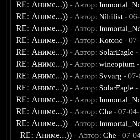
RE: Аниме...))
- Автор:
Immortal_N
RE: Аниме...))
- Автор:
Nihilist
- 06
RE: Аниме...))
- Автор:
Immortal_N
RE: Аниме...))
- Автор:
Kotone
- 07
RE: Аниме...))
- Автор:
SolarEagle
-
RE: Аниме...))
- Автор:
wineopium
-
RE: Аниме...))
- Автор:
Svvarg
- 07-
RE: Аниме...))
- Автор:
SolarEagle
-
RE: Аниме...))
- Автор:
Immortal_N
RE: Аниме...))
- Автор:
Che
- 07-04
RE: Аниме...))
- Автор:
Immortal_N
RE: Аниме...))
- Автор:
Che
- 07-0