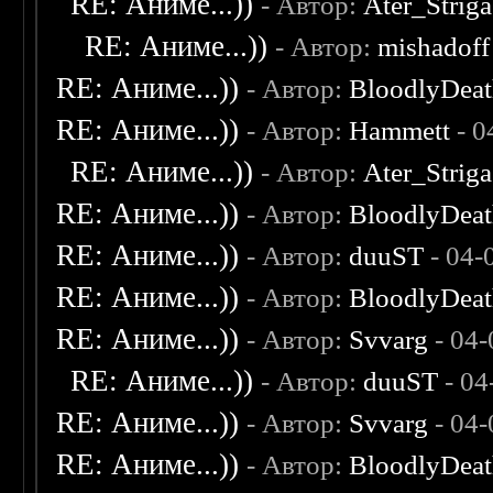
RE: Аниме...))
- Автор:
Ater_Striga
RE: Аниме...))
- Автор:
mishadoff
RE: Аниме...))
- Автор:
BloodlyDea
RE: Аниме...))
- Автор:
Hammett
- 0
RE: Аниме...))
- Автор:
Ater_Striga
RE: Аниме...))
- Автор:
BloodlyDea
RE: Аниме...))
- Автор:
duuST
- 04-
RE: Аниме...))
- Автор:
BloodlyDea
RE: Аниме...))
- Автор:
Svvarg
- 04-
RE: Аниме...))
- Автор:
duuST
- 04
RE: Аниме...))
- Автор:
Svvarg
- 04-
RE: Аниме...))
- Автор:
BloodlyDea