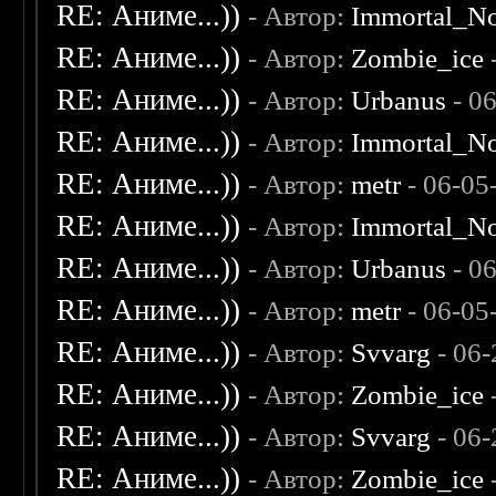
RE: Аниме...))
- Автор:
Immortal_N
RE: Аниме...))
- Автор:
Zombie_ice
RE: Аниме...))
- Автор:
Urbanus
- 0
RE: Аниме...))
- Автор:
Immortal_N
RE: Аниме...))
- Автор:
metr
- 06-05
RE: Аниме...))
- Автор:
Immortal_N
RE: Аниме...))
- Автор:
Urbanus
- 0
RE: Аниме...))
- Автор:
metr
- 06-05
RE: Аниме...))
- Автор:
Svvarg
- 06-
RE: Аниме...))
- Автор:
Zombie_ice
RE: Аниме...))
- Автор:
Svvarg
- 06-
RE: Аниме...))
- Автор:
Zombie_ice