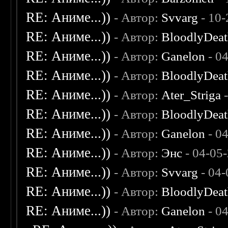
RE: Аниме...))
- Автор:
Svvarg
- 10-
RE: Аниме...))
- Автор:
BloodlyDea
RE: Аниме...))
- Автор:
Ganelon
- 0
RE: Аниме...))
- Автор:
BloodlyDea
RE: Аниме...))
- Автор:
Ater_Striga
-
RE: Аниме...))
- Автор:
BloodlyDea
RE: Аниме...))
- Автор:
Ganelon
- 0
RE: Аниме...))
- Автор:
Энс
- 04-05
RE: Аниме...))
- Автор:
Svvarg
- 04-
RE: Аниме...))
- Автор:
BloodlyDea
RE: Аниме...))
- Автор:
Ganelon
- 0