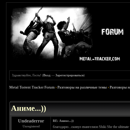
Здравствуйте, Гость! (
Вход
—
Зарегистрироваться
)
Metal Torrent Tracker Forum
›
Разговоры на различные темы
›
Разговоры 
 3.8
Аниме...))
Undeaderror
RE: Аниме...))
Unregistered
благодарю...скинул евангелион Shiki She the ultimat