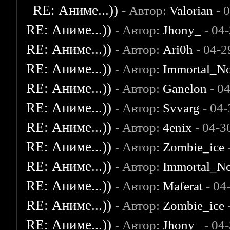
RE: Аниме...))
- Автор:
Valorian
- 
RE: Аниме...))
- Автор:
Jhony_
- 04
RE: Аниме...))
- Автор:
Ari0h
- 04-2
RE: Аниме...))
- Автор:
Immortal_N
RE: Аниме...))
- Автор:
Ganelon
- 0
RE: Аниме...))
- Автор:
Svvarg
- 04-
RE: Аниме...))
- Автор:
4enix
- 04-3
RE: Аниме...))
- Автор:
Zombie_ice
RE: Аниме...))
- Автор:
Immortal_N
RE: Аниме...))
- Автор:
Maferat
- 04
RE: Аниме...))
- Автор:
Zombie_ice
RE: Аниме...))
- Автор:
Jhony_
- 04