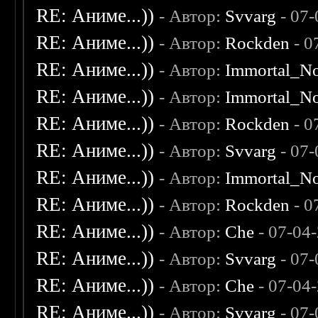
RE: Аниме...))
- Автор:
Svvarg
- 07-
RE: Аниме...))
- Автор:
Rockden
- 0
RE: Аниме...))
- Автор:
Immortal_N
RE: Аниме...))
- Автор:
Immortal_N
RE: Аниме...))
- Автор:
Rockden
- 0
RE: Аниме...))
- Автор:
Svvarg
- 07-
RE: Аниме...))
- Автор:
Immortal_N
RE: Аниме...))
- Автор:
Rockden
- 0
RE: Аниме...))
- Автор:
Che
- 07-04
RE: Аниме...))
- Автор:
Svvarg
- 07-
RE: Аниме...))
- Автор:
Che
- 07-04
RE: Аниме...))
- Автор:
Svvarg
- 07-