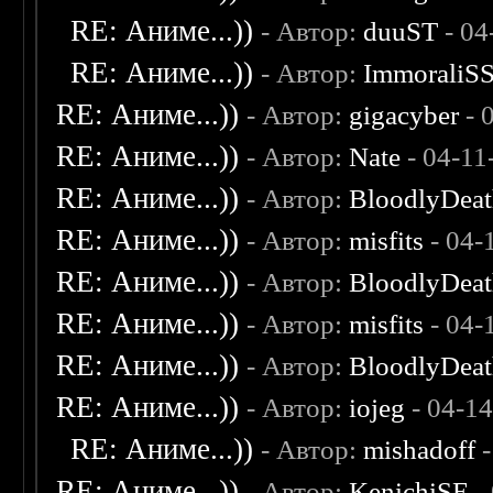
RE: Аниме...))
- Автор:
duuST
- 04
RE: Аниме...))
- Автор:
ImmoraliSS
RE: Аниме...))
- Автор:
gigacyber
- 
RE: Аниме...))
- Автор:
Nate
- 04-11
RE: Аниме...))
- Автор:
BloodlyDea
RE: Аниме...))
- Автор:
misfits
- 04-
RE: Аниме...))
- Автор:
BloodlyDea
RE: Аниме...))
- Автор:
misfits
- 04-
RE: Аниме...))
- Автор:
BloodlyDea
RE: Аниме...))
- Автор:
iojeg
- 04-1
RE: Аниме...))
- Автор:
mishadoff
-
RE: Аниме...))
- Автор:
KenichiSE
-