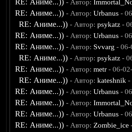
RE: Аниме...))
- Автор:
Immortal_N
RE: Аниме...))
- Автор:
Urbanus
- 0
RE: Аниме...))
- Автор:
psykatz
- 0
RE: Аниме...))
- Автор:
Urbanus
- 0
RE: Аниме...))
- Автор:
Svvarg
- 06-
RE: Аниме...))
- Автор:
psykatz
- 0
RE: Аниме...))
- Автор:
metr
- 06-02
RE: Аниме...))
- Автор:
kateshnik
-
RE: Аниме...))
- Автор:
Urbanus
- 0
RE: Аниме...))
- Автор:
Immortal_N
RE: Аниме...))
- Автор:
Urbanus
- 0
RE: Аниме...))
- Автор:
Zombie_ice