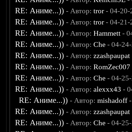
RE: Аниме...))
- Автор:
tror
- 04-20-
RE: Аниме...))
- Автор:
tror
- 04-21-
RE: Аниме...))
- Автор:
Hammett
- 0
RE: Аниме...))
- Автор:
Che
- 04-24
RE: Аниме...))
- Автор:
zzashpaupat
RE: Аниме...))
- Автор:
RomZec007
RE: Аниме...))
- Автор:
Che
- 04-25
RE: Аниме...))
- Автор:
alexxx43
- 0
RE: Аниме...))
- Автор:
mishadoff
-
RE: Аниме...))
- Автор:
zzashpaupat
RE: Аниме...))
- Автор:
Che
- 04-25