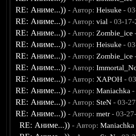
RE: Аниме...))
- Автор:
Heisuke
- 03
RE: Аниме...))
- Автор:
vial
- 03-17-
RE: Аниме...))
- Автор:
Zombie_ice
RE: Аниме...))
- Автор:
Heisuke
- 03
RE: Аниме...))
- Автор:
Zombie_ice
RE: Аниме...))
- Автор:
Immortal_N
RE: Аниме...))
- Автор:
XAPOH
- 0
RE: Аниме...))
- Автор:
Maniachka
-
RE: Аниме...))
- Автор:
SteN
- 03-27
RE: Аниме...))
- Автор:
metr
- 03-27
RE: Аниме...))
- Автор:
Maniachka