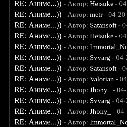
RE: Аниме...))
- Автор:
Heisuke
- 04
RE: Аниме...))
- Автор:
metr
- 04-20
RE: Аниме...))
- Автор:
Satansoft
- 0
RE: Аниме...))
- Автор:
Heisuke
- 04
RE: Аниме...))
- Автор:
Immortal_N
RE: Аниме...))
- Автор:
Svvarg
- 04-
RE: Аниме...))
- Автор:
Satansoft
- 0
RE: Аниме...))
- Автор:
Valorian
- 0
RE: Аниме...))
- Автор:
Jhony_
- 04
RE: Аниме...))
- Автор:
Svvarg
- 04-
RE: Аниме...))
- Автор:
Jhony_
- 04
RE: Аниме...))
- Автор:
Immortal_N