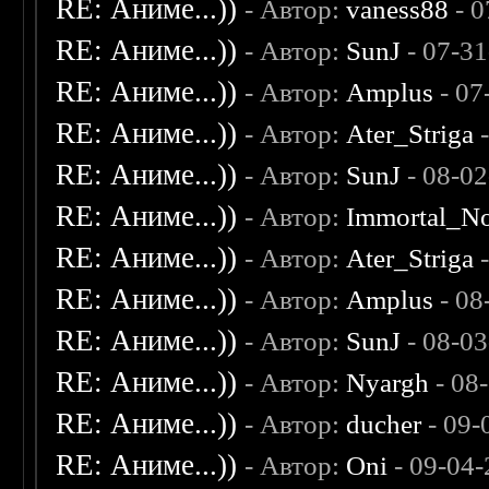
RE: Аниме...))
- Автор:
vaness88
- 0
RE: Аниме...))
- Автор:
SunJ
- 07-3
RE: Аниме...))
- Автор:
Amplus
- 07
RE: Аниме...))
- Автор:
Ater_Striga
-
RE: Аниме...))
- Автор:
SunJ
- 08-0
RE: Аниме...))
- Автор:
Immortal_N
RE: Аниме...))
- Автор:
Ater_Striga
-
RE: Аниме...))
- Автор:
Amplus
- 08
RE: Аниме...))
- Автор:
SunJ
- 08-0
RE: Аниме...))
- Автор:
Nyargh
- 08
RE: Аниме...))
- Автор:
ducher
- 09-
RE: Аниме...))
- Автор:
Oni
- 09-04-