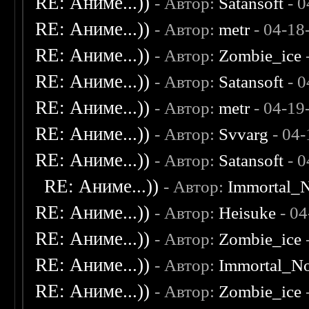
RE: Аниме...))
- Автор:
Satansoft
- 0
RE: Аниме...))
- Автор:
metr
- 04-18
RE: Аниме...))
- Автор:
Zombie_ice
RE: Аниме...))
- Автор:
Satansoft
- 0
RE: Аниме...))
- Автор:
metr
- 04-19
RE: Аниме...))
- Автор:
Svvarg
- 04-
RE: Аниме...))
- Автор:
Satansoft
- 0
RE: Аниме...))
- Автор:
Immortal_
RE: Аниме...))
- Автор:
Heisuke
- 04
RE: Аниме...))
- Автор:
Zombie_ice
RE: Аниме...))
- Автор:
Immortal_N
RE: Аниме...))
- Автор:
Zombie_ice