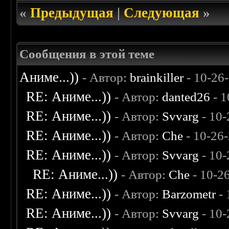
«
Предыдущая
|
Следующая
»
Сообщения в этой теме
Аниме...))
- Автор:
brainkiller
- 10-26
RE: Аниме...))
- Автор:
danted26
- 1
RE: Аниме...))
- Автор:
Svvarg
- 10-
RE: Аниме...))
- Автор:
Che
- 10-26
RE: Аниме...))
- Автор:
Svvarg
- 10-
RE: Аниме...))
- Автор:
Che
- 10-2
RE: Аниме...))
- Автор:
Barzometr
- 
RE: Аниме...))
- Автор:
Svvarg
- 10-