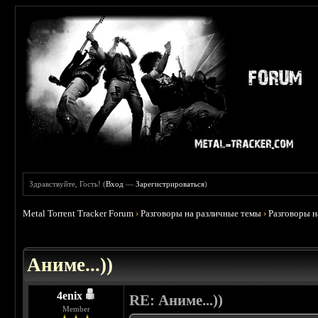
Здравствуйте, Гость! (
Вход
—
Зарегистрироваться
)
Metal Torrent Tracker Forum
›
Разговоры на различные темы
›
Разговоры 
 3.8
Аниме...))
4enix
RE: Аниме...))
Member