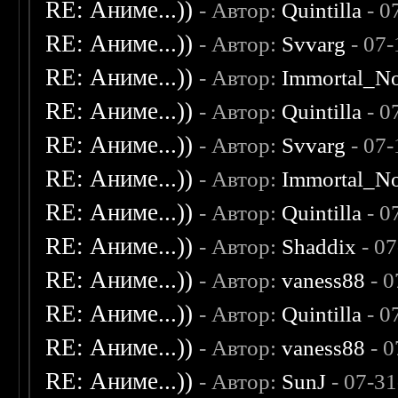
RE: Аниме...))
- Автор:
Quintilla
- 0
RE: Аниме...))
- Автор:
Svvarg
- 07-
RE: Аниме...))
- Автор:
Immortal_N
RE: Аниме...))
- Автор:
Quintilla
- 0
RE: Аниме...))
- Автор:
Svvarg
- 07-
RE: Аниме...))
- Автор:
Immortal_N
RE: Аниме...))
- Автор:
Quintilla
- 0
RE: Аниме...))
- Автор:
Shaddix
- 0
RE: Аниме...))
- Автор:
vaness88
- 0
RE: Аниме...))
- Автор:
Quintilla
- 0
RE: Аниме...))
- Автор:
vaness88
- 0
RE: Аниме...))
- Автор:
SunJ
- 07-3