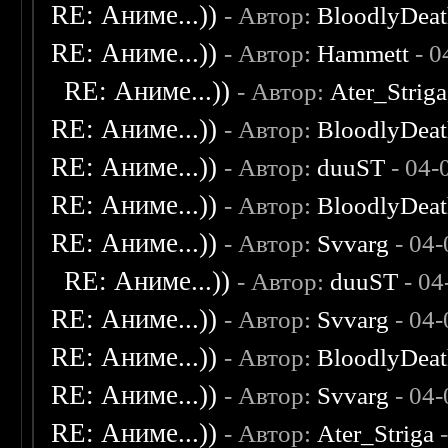
RE: Аниме...))
- Автор:
BloodlyDea
RE: Аниме...))
- Автор:
Hammett
- 0
RE: Аниме...))
- Автор:
Ater_Striga
RE: Аниме...))
- Автор:
BloodlyDea
RE: Аниме...))
- Автор:
duuST
- 04-
RE: Аниме...))
- Автор:
BloodlyDea
RE: Аниме...))
- Автор:
Svvarg
- 04-
RE: Аниме...))
- Автор:
duuST
- 04
RE: Аниме...))
- Автор:
Svvarg
- 04-
RE: Аниме...))
- Автор:
BloodlyDea
RE: Аниме...))
- Автор:
Svvarg
- 04-
RE: Аниме...))
- Автор:
Ater_Striga
-