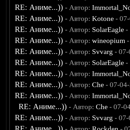
RE: Аниме...))
- Автор:
Immortal_N
RE: Аниме...))
- Автор:
Kotone
- 07
RE: Аниме...))
- Автор:
SolarEagle
-
RE: Аниме...))
- Автор:
wineopium
-
RE: Аниме...))
- Автор:
Svvarg
- 07-
RE: Аниме...))
- Автор:
SolarEagle
-
RE: Аниме...))
- Автор:
Immortal_N
RE: Аниме...))
- Автор:
Che
- 07-04
RE: Аниме...))
- Автор:
Immortal_N
RE: Аниме...))
- Автор:
Che
- 07-0
RE: Аниме...))
- Автор:
Svvarg
- 07-
RE: Аниме...))
- Автор:
Rockden
- 0