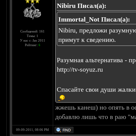
Nibiru Писал(а):
Immortal_Not Писал(а):
Nibiru, предложи разумну
Сообщений: 161
Темы: 1
примут к сведению.
У нас с: Jan 2011
Рейтинг:
6
Разумная альтернатива - п
http://tv-soyuz.ru
Спасайте свои души жалки
жжешь канеш) но опять в о
добавлю лишь что в раю "м
09-09-2011, 08:06 PM