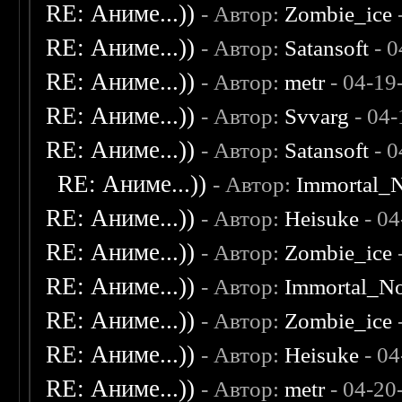
RE: Аниме...))
- Автор:
Zombie_ice
RE: Аниме...))
- Автор:
Satansoft
- 0
RE: Аниме...))
- Автор:
metr
- 04-19
RE: Аниме...))
- Автор:
Svvarg
- 04-
RE: Аниме...))
- Автор:
Satansoft
- 0
RE: Аниме...))
- Автор:
Immortal_
RE: Аниме...))
- Автор:
Heisuke
- 04
RE: Аниме...))
- Автор:
Zombie_ice
RE: Аниме...))
- Автор:
Immortal_N
RE: Аниме...))
- Автор:
Zombie_ice
RE: Аниме...))
- Автор:
Heisuke
- 04
RE: Аниме...))
- Автор:
metr
- 04-20