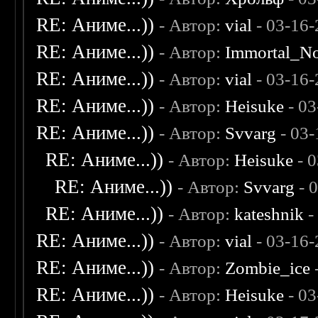
RE: Аниме...))
- Автор:
vial
- 03-16-
RE: Аниме...))
- Автор:
Immortal_N
RE: Аниме...))
- Автор:
vial
- 03-16-
RE: Аниме...))
- Автор:
Heisuke
- 03
RE: Аниме...))
- Автор:
Svvarg
- 03-
RE: Аниме...))
- Автор:
Heisuke
- 
RE: Аниме...))
- Автор:
Svvarg
- 
RE: Аниме...))
- Автор:
kateshnik
-
RE: Аниме...))
- Автор:
vial
- 03-16-
RE: Аниме...))
- Автор:
Zombie_ice
RE: Аниме...))
- Автор:
Heisuke
- 03