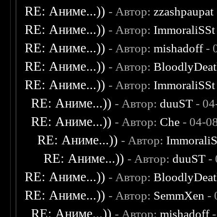
RE: Аниме...))
- Автор:
zzashpaupat
RE: Аниме...))
- Автор:
ImmoraliSSt
RE: Аниме...))
- Автор:
mishadoff
- 
RE: Аниме...))
- Автор:
BloodlyDea
RE: Аниме...))
- Автор:
ImmoraliSSt
RE: Аниме...))
- Автор:
duuST
- 04
RE: Аниме...))
- Автор:
Che
- 04-0
RE: Аниме...))
- Автор:
ImmoraliS
RE: Аниме...))
- Автор:
duuST
- 
RE: Аниме...))
- Автор:
BloodlyDea
RE: Аниме...))
- Автор:
SemmXen
- 
RE: Аниме...))
- Автор:
mishadoff
-