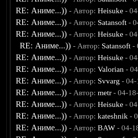
RE: Аниме...))
- Автор:
Heisuke
- 04
RE: Аниме...))
- Автор:
Satansoft
- 0
RE: Аниме...))
- Автор:
Heisuke
- 04
RE: Аниме...))
- Автор:
Satansoft
- 
RE: Аниме...))
- Автор:
Heisuke
- 04
RE: Аниме...))
- Автор:
Valorian
- 0
RE: Аниме...))
- Автор:
Svvarg
- 04-
RE: Аниме...))
- Автор:
metr
- 04-18
RE: Аниме...))
- Автор:
Heisuke
- 04
RE: Аниме...))
- Автор:
kateshnik
- 
RE: Аниме...))
- Автор:
BAW
- 04-1