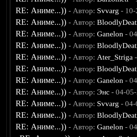
RE: Аниме...))
- Автор:
Svvarg
- 10-
RE: Аниме...))
- Автор:
BloodlyDea
RE: Аниме...))
- Автор:
Ganelon
- 0
RE: Аниме...))
- Автор:
BloodlyDea
RE: Аниме...))
- Автор:
Ater_Striga
-
RE: Аниме...))
- Автор:
BloodlyDea
RE: Аниме...))
- Автор:
Ganelon
- 0
RE: Аниме...))
- Автор:
Энс
- 04-05
RE: Аниме...))
- Автор:
Svvarg
- 04-
RE: Аниме...))
- Автор:
BloodlyDea
RE: Аниме...))
- Автор:
Ganelon
- 0