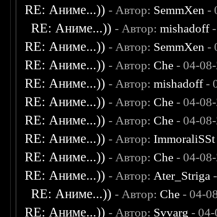
RE: Аниме...))
- Автор:
SemmXen
- 
RE: Аниме...))
- Автор:
mishadoff
-
RE: Аниме...))
- Автор:
SemmXen
- 
RE: Аниме...))
- Автор:
Che
- 04-08
RE: Аниме...))
- Автор:
mishadoff
- 
RE: Аниме...))
- Автор:
Che
- 04-08
RE: Аниме...))
- Автор:
Che
- 04-08
RE: Аниме...))
- Автор:
ImmoraliSSt
RE: Аниме...))
- Автор:
Che
- 04-08
RE: Аниме...))
- Автор:
Ater_Striga
-
RE: Аниме...))
- Автор:
Che
- 04-0
RE: Аниме...))
- Автор:
Svvarg
- 04-