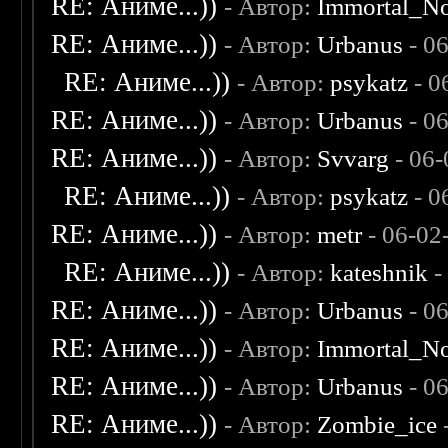
RE: Аниме...))
- Автор:
Immortal_N
RE: Аниме...))
- Автор:
Urbanus
- 0
RE: Аниме...))
- Автор:
psykatz
- 0
RE: Аниме...))
- Автор:
Urbanus
- 0
RE: Аниме...))
- Автор:
Svvarg
- 06-
RE: Аниме...))
- Автор:
psykatz
- 0
RE: Аниме...))
- Автор:
metr
- 06-02
RE: Аниме...))
- Автор:
kateshnik
-
RE: Аниме...))
- Автор:
Urbanus
- 0
RE: Аниме...))
- Автор:
Immortal_N
RE: Аниме...))
- Автор:
Urbanus
- 0
RE: Аниме...))
- Автор:
Zombie_ice