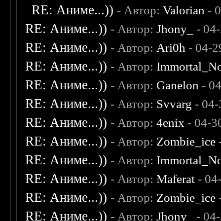
RE: Аниме...))
- Автор:
Valorian
- 
RE: Аниме...))
- Автор:
Jhony_
- 04
RE: Аниме...))
- Автор:
Ari0h
- 04-2
RE: Аниме...))
- Автор:
Immortal_N
RE: Аниме...))
- Автор:
Ganelon
- 0
RE: Аниме...))
- Автор:
Svvarg
- 04-
RE: Аниме...))
- Автор:
4enix
- 04-3
RE: Аниме...))
- Автор:
Zombie_ice
RE: Аниме...))
- Автор:
Immortal_N
RE: Аниме...))
- Автор:
Maferat
- 04
RE: Аниме...))
- Автор:
Zombie_ice
RE: Аниме...))
- Автор:
Jhony_
- 04