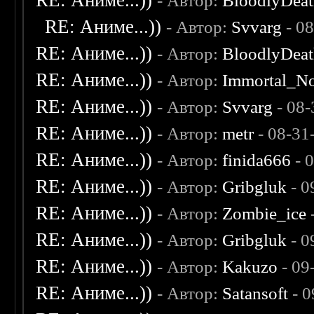
RE: Аниме...))
- Автор:
BloodlyDea
RE: Аниме...))
- Автор:
Svvarg
- 0
RE: Аниме...))
- Автор:
BloodlyDea
RE: Аниме...))
- Автор:
Immortal_N
RE: Аниме...))
- Автор:
Svvarg
- 08-
RE: Аниме...))
- Автор:
metr
- 08-31
RE: Аниме...))
- Автор:
finida666
- 
RE: Аниме...))
- Автор:
Gribgluk
- 0
RE: Аниме...))
- Автор:
Zombie_ice
RE: Аниме...))
- Автор:
Gribgluk
- 0
RE: Аниме...))
- Автор:
Kakuzo
- 09
RE: Аниме...))
- Автор:
Satansoft
- 0