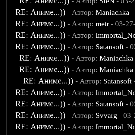
RE: Аниме...))
- Автор:
SteN
- 03-
RE: Аниме...))
- Автор:
Maniachka
-
RE: Аниме...))
- Автор:
metr
- 03-27
RE: Аниме...))
- Автор:
Immortal_N
RE: Аниме...))
- Автор:
Satansoft
- 0
RE: Аниме...))
- Автор:
Maniachka
RE: Аниме...))
- Автор:
Maniachka
RE: Аниме...))
- Автор:
Satansoft
RE: Аниме...))
- Автор:
Immortal_N
RE: Аниме...))
- Автор:
Satansoft
- 0
RE: Аниме...))
- Автор:
Svvarg
- 03-
RE: Аниме...))
- Автор:
Immortal_N