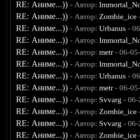
RE: Аниме...))
- Автор:
Immortal_N
RE: Аниме...))
- Автор:
Zombie_ice
RE: Аниме...))
- Автор:
Urbanus
- 0
RE: Аниме...))
- Автор:
Immortal_N
RE: Аниме...))
- Автор:
metr
- 06-05
RE: Аниме...))
- Автор:
Immortal_N
RE: Аниме...))
- Автор:
Urbanus
- 0
RE: Аниме...))
- Автор:
metr
- 06-05
RE: Аниме...))
- Автор:
Svvarg
- 06-
RE: Аниме...))
- Автор:
Zombie_ice
RE: Аниме...))
- Автор:
Svvarg
- 06-
RE: Аниме...))
- Автор:
Zombie_ice