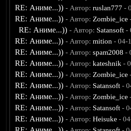
RE: Аниме...))
- Автор:
ruslan777
- 
RE: Аниме...))
- Автор:
Zombie_ice
RE: Аниме...))
- Автор:
Satansoft
- 
RE: Аниме...))
- Автор:
mition
- 04-
RE: Аниме...))
- Автор:
spam2008
- 
RE: Аниме...))
- Автор:
kateshnik
- 
RE: Аниме...))
- Автор:
Zombie_ice
RE: Аниме...))
- Автор:
Satansoft
- 0
RE: Аниме...))
- Автор:
Zombie_ice
RE: Аниме...))
- Автор:
Satansoft
- 0
RE: Аниме...))
- Автор:
Heisuke
- 04
RE: Аниме...))
- Автор:
Satansoft
- 0