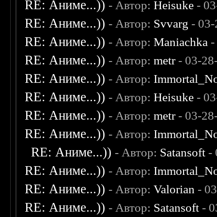
RE: Аниме...))
- Автор:
Heisuke
- 03
RE: Аниме...))
- Автор:
Svvarg
- 03-
RE: Аниме...))
- Автор:
Maniachka
-
RE: Аниме...))
- Автор:
metr
- 03-28
RE: Аниме...))
- Автор:
Immortal_N
RE: Аниме...))
- Автор:
Heisuke
- 03
RE: Аниме...))
- Автор:
metr
- 03-28
RE: Аниме...))
- Автор:
Immortal_N
RE: Аниме...))
- Автор:
Satansoft
- 
RE: Аниме...))
- Автор:
Immortal_N
RE: Аниме...))
- Автор:
Valorian
- 0
RE: Аниме...))
- Автор:
Satansoft
- 0