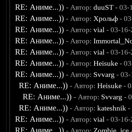
RE: Аниме...))
- Автор:
duuST
- 03-
RE: Аниме...))
- Автор:
Хрольф
- 03
RE: Аниме...))
- Автор:
vial
- 03-16-
RE: Аниме...))
- Автор:
Immortal_N
RE: Аниме...))
- Автор:
vial
- 03-16-
RE: Аниме...))
- Автор:
Heisuke
- 03
RE: Аниме...))
- Автор:
Svvarg
- 03-
RE: Аниме...))
- Автор:
Heisuke
- 
RE: Аниме...))
- Автор:
Svvarg
- 
RE: Аниме...))
- Автор:
kateshnik
-
RE: Аниме...))
- Автор:
vial
- 03-16-
RE: Аниме...))
- Автор:
Zombie_ice