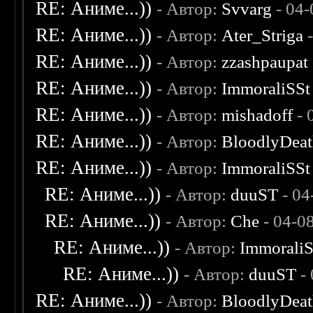
RE: Аниме...))
- Автор:
Svvarg
- 04-
RE: Аниме...))
- Автор:
Ater_Striga
-
RE: Аниме...))
- Автор:
zzashpaupat
RE: Аниме...))
- Автор:
ImmoraliSSt
RE: Аниме...))
- Автор:
mishadoff
- 
RE: Аниме...))
- Автор:
BloodlyDea
RE: Аниме...))
- Автор:
ImmoraliSSt
RE: Аниме...))
- Автор:
duuST
- 04
RE: Аниме...))
- Автор:
Che
- 04-0
RE: Аниме...))
- Автор:
ImmoraliS
RE: Аниме...))
- Автор:
duuST
- 
RE: Аниме...))
- Автор:
BloodlyDea