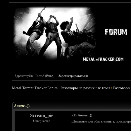
Здравствуйте, Гость! (
Вход
—
Зарегистрироваться
)
Metal Torrent Tracker Forum
›
Разговоры на различные темы
›
Разговоры
Голосов: 5 - Средняя оценка: 3.8
1
2
3
4
5
Аниме...))
Scream_pie
RE: Аниме...))
Unregistered
Школьные дни обязательны к просмотру.