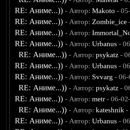
RE: Аниме...))
- Автор:
Makoto
- 05
RE: Аниме...))
- Автор:
Zombie_ice
RE: Аниме...))
- Автор:
Immortal_N
RE: Аниме...))
- Автор:
Urbanus
- 0
RE: Аниме...))
- Автор:
psykatz
- 0
RE: Аниме...))
- Автор:
Urbanus
- 0
RE: Аниме...))
- Автор:
Svvarg
- 06-
RE: Аниме...))
- Автор:
psykatz
- 0
RE: Аниме...))
- Автор:
metr
- 06-02
RE: Аниме...))
- Автор:
kateshnik
-
RE: Аниме...))
- Автор:
Urbanus
- 0