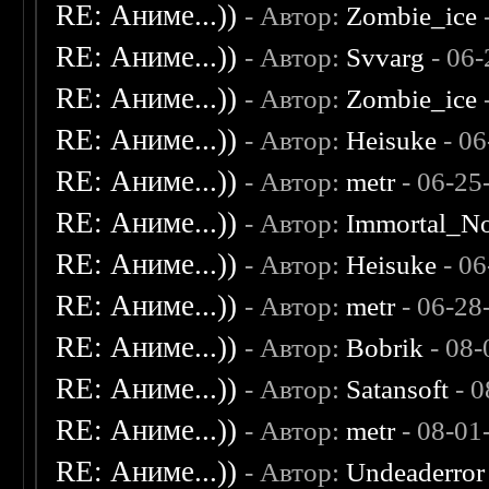
RE: Аниме...))
- Автор:
Zombie_ice
RE: Аниме...))
- Автор:
Svvarg
- 06-
RE: Аниме...))
- Автор:
Zombie_ice
RE: Аниме...))
- Автор:
Heisuke
- 06
RE: Аниме...))
- Автор:
metr
- 06-25
RE: Аниме...))
- Автор:
Immortal_N
RE: Аниме...))
- Автор:
Heisuke
- 06
RE: Аниме...))
- Автор:
metr
- 06-28
RE: Аниме...))
- Автор:
Bobrik
- 08-
RE: Аниме...))
- Автор:
Satansoft
- 0
RE: Аниме...))
- Автор:
metr
- 08-01
RE: Аниме...))
- Автор:
Undeaderror