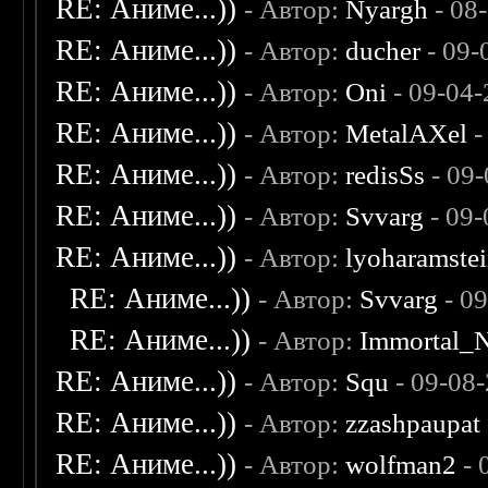
RE: Аниме...))
- Автор:
Nyargh
- 08
RE: Аниме...))
- Автор:
ducher
- 09-
RE: Аниме...))
- Автор:
Oni
- 09-04-
RE: Аниме...))
- Автор:
MetalAXel
-
RE: Аниме...))
- Автор:
redisSs
- 09-
RE: Аниме...))
- Автор:
Svvarg
- 09-
RE: Аниме...))
- Автор:
lyoharamste
RE: Аниме...))
- Автор:
Svvarg
- 0
RE: Аниме...))
- Автор:
Immortal_
RE: Аниме...))
- Автор:
Squ
- 09-08
RE: Аниме...))
- Автор:
zzashpaupat
RE: Аниме...))
- Автор:
wolfman2
- 