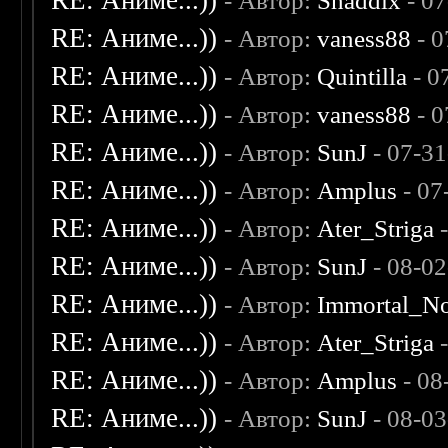
RE: Аниме...))
- Автор:
Shaddix
- 0
RE: Аниме...))
- Автор:
vaness88
- 0
RE: Аниме...))
- Автор:
Quintilla
- 0
RE: Аниме...))
- Автор:
vaness88
- 0
RE: Аниме...))
- Автор:
SunJ
- 07-3
RE: Аниме...))
- Автор:
Amplus
- 07
RE: Аниме...))
- Автор:
Ater_Striga
-
RE: Аниме...))
- Автор:
SunJ
- 08-0
RE: Аниме...))
- Автор:
Immortal_N
RE: Аниме...))
- Автор:
Ater_Striga
-
RE: Аниме...))
- Автор:
Amplus
- 08
RE: Аниме...))
- Автор:
SunJ
- 08-0