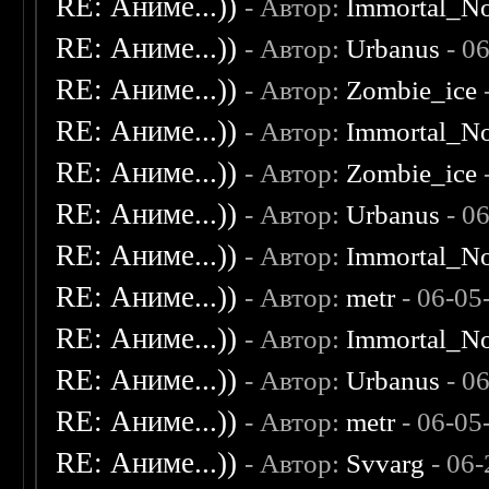
RE: Аниме...))
- Автор:
Immortal_N
RE: Аниме...))
- Автор:
Urbanus
- 0
RE: Аниме...))
- Автор:
Zombie_ice
RE: Аниме...))
- Автор:
Immortal_N
RE: Аниме...))
- Автор:
Zombie_ice
RE: Аниме...))
- Автор:
Urbanus
- 0
RE: Аниме...))
- Автор:
Immortal_N
RE: Аниме...))
- Автор:
metr
- 06-05
RE: Аниме...))
- Автор:
Immortal_N
RE: Аниме...))
- Автор:
Urbanus
- 0
RE: Аниме...))
- Автор:
metr
- 06-05
RE: Аниме...))
- Автор:
Svvarg
- 06-