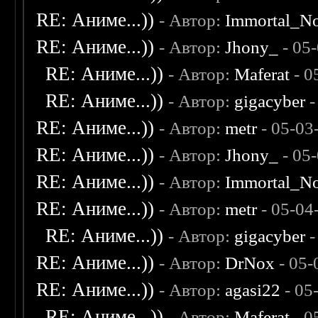
RE: Аниме...))
- Автор:
Immortal_N
RE: Аниме...))
- Автор:
Jhony_
- 05
RE: Аниме...))
- Автор:
Maferat
- 0
RE: Аниме...))
- Автор:
gigacyber
-
RE: Аниме...))
- Автор:
metr
- 05-03
RE: Аниме...))
- Автор:
Jhony_
- 05
RE: Аниме...))
- Автор:
Immortal_N
RE: Аниме...))
- Автор:
metr
- 05-04
RE: Аниме...))
- Автор:
gigacyber
-
RE: Аниме...))
- Автор:
DrNox
- 05-
RE: Аниме...))
- Автор:
agasi22
- 05
RE: Аниме...))
- Автор:
Maferat
- 0