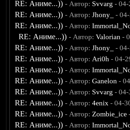
RE: Аниме...))
- Автор:
Svvarg
- 04-
RE: Аниме...))
- Автор:
Jhony_
- 04
RE: Аниме...))
- Автор:
Immortal_N
RE: Аниме...))
- Автор:
Valorian
- 
RE: Аниме...))
- Автор:
Jhony_
- 04
RE: Аниме...))
- Автор:
Ari0h
- 04-2
RE: Аниме...))
- Автор:
Immortal_N
RE: Аниме...))
- Автор:
Ganelon
- 0
RE: Аниме...))
- Автор:
Svvarg
- 04-
RE: Аниме...))
- Автор:
4enix
- 04-3
RE: Аниме...))
- Автор:
Zombie_ice
RE: Аниме...))
- Автор:
Immortal_N