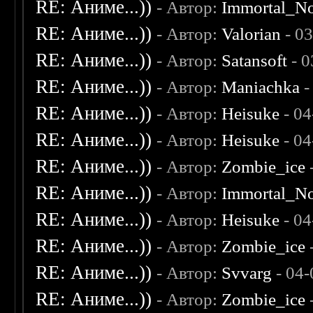
RE: Аниме...))
- Автор:
Immortal_N
RE: Аниме...))
- Автор:
Valorian
- 0
RE: Аниме...))
- Автор:
Satansoft
- 0
RE: Аниме...))
- Автор:
Maniachka
-
RE: Аниме...))
- Автор:
Heisuke
- 04
RE: Аниме...))
- Автор:
Heisuke
- 04
RE: Аниме...))
- Автор:
Zombie_ice
RE: Аниме...))
- Автор:
Immortal_N
RE: Аниме...))
- Автор:
Heisuke
- 04
RE: Аниме...))
- Автор:
Zombie_ice
RE: Аниме...))
- Автор:
Svvarg
- 04-
RE: Аниме...))
- Автор:
Zombie_ice