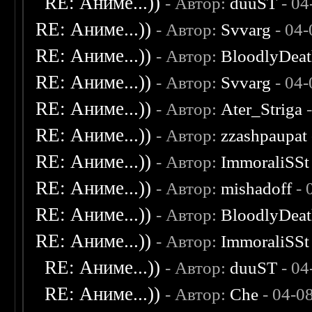
RE: Аниме...))
- Автор:
duuST
- 04
RE: Аниме...))
- Автор:
Svvarg
- 04-
RE: Аниме...))
- Автор:
BloodlyDea
RE: Аниме...))
- Автор:
Svvarg
- 04-
RE: Аниме...))
- Автор:
Ater_Striga
-
RE: Аниме...))
- Автор:
zzashpaupat
RE: Аниме...))
- Автор:
ImmoraliSSt
RE: Аниме...))
- Автор:
mishadoff
- 
RE: Аниме...))
- Автор:
BloodlyDea
RE: Аниме...))
- Автор:
ImmoraliSSt
RE: Аниме...))
- Автор:
duuST
- 04
RE: Аниме...))
- Автор:
Che
- 04-0