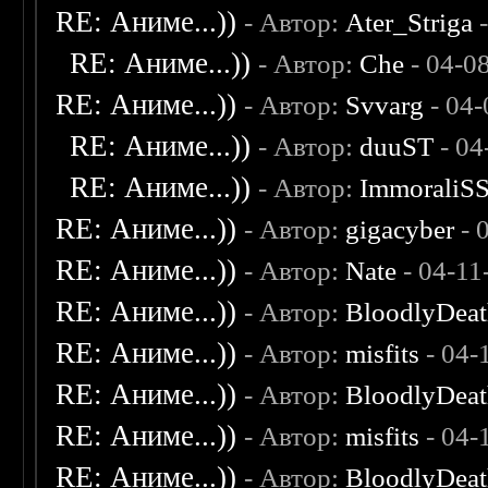
RE: Аниме...))
- Автор:
Ater_Striga
-
RE: Аниме...))
- Автор:
Che
- 04-0
RE: Аниме...))
- Автор:
Svvarg
- 04-
RE: Аниме...))
- Автор:
duuST
- 04
RE: Аниме...))
- Автор:
ImmoraliSS
RE: Аниме...))
- Автор:
gigacyber
- 
RE: Аниме...))
- Автор:
Nate
- 04-11
RE: Аниме...))
- Автор:
BloodlyDea
RE: Аниме...))
- Автор:
misfits
- 04-
RE: Аниме...))
- Автор:
BloodlyDea
RE: Аниме...))
- Автор:
misfits
- 04-
RE: Аниме...))
- Автор:
BloodlyDea