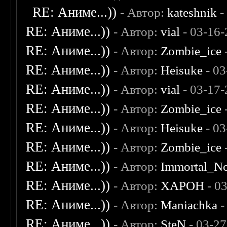
RE: Аниме...))
- Автор:
kateshnik
-
RE: Аниме...))
- Автор:
vial
- 03-16-
RE: Аниме...))
- Автор:
Zombie_ice
RE: Аниме...))
- Автор:
Heisuke
- 03
RE: Аниме...))
- Автор:
vial
- 03-17-
RE: Аниме...))
- Автор:
Zombie_ice
RE: Аниме...))
- Автор:
Heisuke
- 03
RE: Аниме...))
- Автор:
Zombie_ice
RE: Аниме...))
- Автор:
Immortal_N
RE: Аниме...))
- Автор:
XAPOH
- 0
RE: Аниме...))
- Автор:
Maniachka
-
RE: Аниме...))
- Автор:
SteN
- 03-27