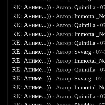
RE: Аниме...))
- Автор:
Quintilla
- 0
RE: Аниме...))
- Автор:
Immortal_N
RE: Аниме...))
- Автор:
Quintilla
- 0
RE: Аниме...))
- Автор:
Immortal_N
RE: Аниме...))
- Автор:
Quintilla
- 0
RE: Аниме...))
- Автор:
Svvarg
- 07-
RE: Аниме...))
- Автор:
Immortal_N
RE: Аниме...))
- Автор:
Quintilla
- 0
RE: Аниме...))
- Автор:
Svvarg
- 07-
RE: Аниме...))
- Автор:
Immortal_N
RE: Аниме...))
- Автор:
Quintilla
- 0