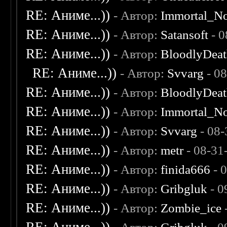
RE: Аниме...))
- Автор:
Immortal_N
RE: Аниме...))
- Автор:
Satansoft
- 0
RE: Аниме...))
- Автор:
BloodlyDea
RE: Аниме...))
- Автор:
Svvarg
- 0
RE: Аниме...))
- Автор:
BloodlyDea
RE: Аниме...))
- Автор:
Immortal_N
RE: Аниме...))
- Автор:
Svvarg
- 08-
RE: Аниме...))
- Автор:
metr
- 08-31
RE: Аниме...))
- Автор:
finida666
- 
RE: Аниме...))
- Автор:
Gribgluk
- 0
RE: Аниме...))
- Автор:
Zombie_ice