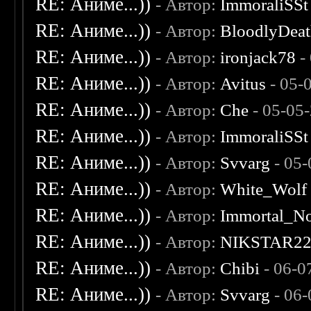
RE: Аниме...))
- Автор:
ImmoraliSSt
RE: Аниме...))
- Автор:
BloodlyDea
RE: Аниме...))
- Автор:
ironjack78
-
RE: Аниме...))
- Автор:
Avitus
- 05-
RE: Аниме...))
- Автор:
Che
- 05-05
RE: Аниме...))
- Автор:
ImmoraliSSt
RE: Аниме...))
- Автор:
Svvarg
- 05-
RE: Аниме...))
- Автор:
White_Wolf
RE: Аниме...))
- Автор:
Immortal_N
RE: Аниме...))
- Автор:
NIKSTAR2
RE: Аниме...))
- Автор:
Chibi
- 06-0
RE: Аниме...))
- Автор:
Svvarg
- 06-