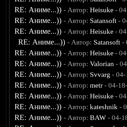
RE: Аниме...))
- Автор:
Heisuke
- 04
RE: Аниме...))
- Автор:
Satansoft
- 0
RE: Аниме...))
- Автор:
Heisuke
- 04
RE: Аниме...))
- Автор:
Satansoft
- 
RE: Аниме...))
- Автор:
Heisuke
- 04
RE: Аниме...))
- Автор:
Valorian
- 0
RE: Аниме...))
- Автор:
Svvarg
- 04-
RE: Аниме...))
- Автор:
metr
- 04-18
RE: Аниме...))
- Автор:
Heisuke
- 04
RE: Аниме...))
- Автор:
kateshnik
- 
RE: Аниме...))
- Автор:
BAW
- 04-1