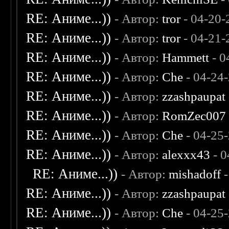
RE: Аниме...))
- Автор:
tror
- 04-20-
RE: Аниме...))
- Автор:
tror
- 04-21-
RE: Аниме...))
- Автор:
Hammett
- 0
RE: Аниме...))
- Автор:
Che
- 04-24
RE: Аниме...))
- Автор:
zzashpaupat
RE: Аниме...))
- Автор:
RomZec007
RE: Аниме...))
- Автор:
Che
- 04-25
RE: Аниме...))
- Автор:
alexxx43
- 0
RE: Аниме...))
- Автор:
mishadoff
-
RE: Аниме...))
- Автор:
zzashpaupat
RE: Аниме...))
- Автор:
Che
- 04-25