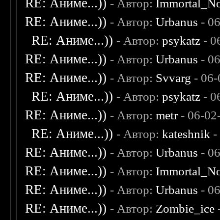
RE: Аниме...))
- Автор:
Immortal_N
RE: Аниме...))
- Автор:
Urbanus
- 0
RE: Аниме...))
- Автор:
psykatz
- 0
RE: Аниме...))
- Автор:
Urbanus
- 0
RE: Аниме...))
- Автор:
Svvarg
- 06-
RE: Аниме...))
- Автор:
psykatz
- 0
RE: Аниме...))
- Автор:
metr
- 06-02
RE: Аниме...))
- Автор:
kateshnik
-
RE: Аниме...))
- Автор:
Urbanus
- 0
RE: Аниме...))
- Автор:
Immortal_N
RE: Аниме...))
- Автор:
Urbanus
- 0
RE: Аниме...))
- Автор:
Zombie_ice