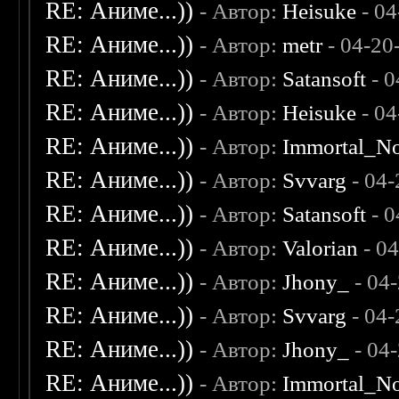
RE: Аниме...))
- Автор:
Heisuke
- 04
RE: Аниме...))
- Автор:
metr
- 04-20
RE: Аниме...))
- Автор:
Satansoft
- 0
RE: Аниме...))
- Автор:
Heisuke
- 04
RE: Аниме...))
- Автор:
Immortal_N
RE: Аниме...))
- Автор:
Svvarg
- 04-
RE: Аниме...))
- Автор:
Satansoft
- 0
RE: Аниме...))
- Автор:
Valorian
- 0
RE: Аниме...))
- Автор:
Jhony_
- 04
RE: Аниме...))
- Автор:
Svvarg
- 04-
RE: Аниме...))
- Автор:
Jhony_
- 04
RE: Аниме...))
- Автор:
Immortal_N