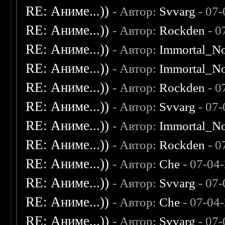
RE: Аниме...))
- Автор:
Svvarg
- 07-
RE: Аниме...))
- Автор:
Rockden
- 0
RE: Аниме...))
- Автор:
Immortal_N
RE: Аниме...))
- Автор:
Immortal_N
RE: Аниме...))
- Автор:
Rockden
- 0
RE: Аниме...))
- Автор:
Svvarg
- 07-
RE: Аниме...))
- Автор:
Immortal_N
RE: Аниме...))
- Автор:
Rockden
- 0
RE: Аниме...))
- Автор:
Che
- 07-04
RE: Аниме...))
- Автор:
Svvarg
- 07-
RE: Аниме...))
- Автор:
Che
- 07-04
RE: Аниме...))
- Автор:
Svvarg
- 07-