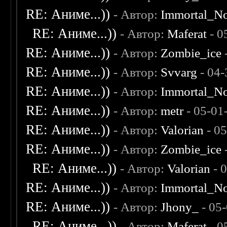
RE: Аниме...))
- Автор:
Immortal_N
RE: Аниме...))
- Автор:
Maferat
- 0
RE: Аниме...))
- Автор:
Zombie_ice
RE: Аниме...))
- Автор:
Svvarg
- 04-
RE: Аниме...))
- Автор:
Immortal_N
RE: Аниме...))
- Автор:
metr
- 05-01
RE: Аниме...))
- Автор:
Valorian
- 0
RE: Аниме...))
- Автор:
Zombie_ice
RE: Аниме...))
- Автор:
Valorian
- 
RE: Аниме...))
- Автор:
Immortal_N
RE: Аниме...))
- Автор:
Jhony_
- 05
RE: Аниме...))
- Автор:
Maferat
- 0