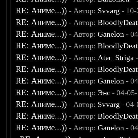
RE: Аниме...))
- Автор:
Svvarg
- 10-
RE: Аниме...))
- Автор:
BloodlyDea
RE: Аниме...))
- Автор:
Ganelon
- 0
RE: Аниме...))
- Автор:
BloodlyDea
RE: Аниме...))
- Автор:
Ater_Striga
-
RE: Аниме...))
- Автор:
BloodlyDea
RE: Аниме...))
- Автор:
Ganelon
- 0
RE: Аниме...))
- Автор:
Энс
- 04-05
RE: Аниме...))
- Автор:
Svvarg
- 04-
RE: Аниме...))
- Автор:
BloodlyDea
RE: Аниме...))
- Автор:
Ganelon
- 0