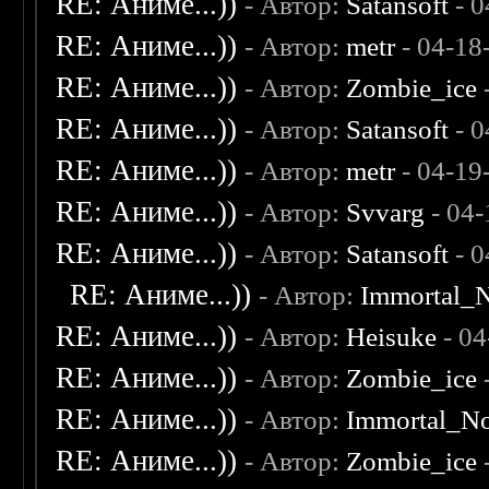
RE: Аниме...))
- Автор:
Satansoft
- 0
RE: Аниме...))
- Автор:
metr
- 04-18
RE: Аниме...))
- Автор:
Zombie_ice
RE: Аниме...))
- Автор:
Satansoft
- 0
RE: Аниме...))
- Автор:
metr
- 04-19
RE: Аниме...))
- Автор:
Svvarg
- 04-
RE: Аниме...))
- Автор:
Satansoft
- 0
RE: Аниме...))
- Автор:
Immortal_
RE: Аниме...))
- Автор:
Heisuke
- 04
RE: Аниме...))
- Автор:
Zombie_ice
RE: Аниме...))
- Автор:
Immortal_N
RE: Аниме...))
- Автор:
Zombie_ice