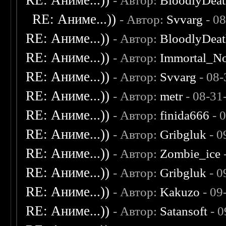
RE: Аниме...))
- Автор:
BloodlyDea
RE: Аниме...))
- Автор:
Svvarg
- 0
RE: Аниме...))
- Автор:
BloodlyDea
RE: Аниме...))
- Автор:
Immortal_N
RE: Аниме...))
- Автор:
Svvarg
- 08-
RE: Аниме...))
- Автор:
metr
- 08-31
RE: Аниме...))
- Автор:
finida666
- 
RE: Аниме...))
- Автор:
Gribgluk
- 0
RE: Аниме...))
- Автор:
Zombie_ice
RE: Аниме...))
- Автор:
Gribgluk
- 0
RE: Аниме...))
- Автор:
Kakuzo
- 09
RE: Аниме...))
- Автор:
Satansoft
- 0