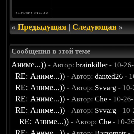
12-19-2011, 03:47 AM
«
Предыдущая
|
Следующая
»
Сообщения в этой теме
Аниме...))
- Автор:
brainkiller
- 10-26
RE: Аниме...))
- Автор:
danted26
- 1
RE: Аниме...))
- Автор:
Svvarg
- 10-
RE: Аниме...))
- Автор:
Che
- 10-26
RE: Аниме...))
- Автор:
Svvarg
- 10-
RE: Аниме...))
- Автор:
Che
- 10-2
RE: Аниме...))
- Автор:
Barzometr
- 