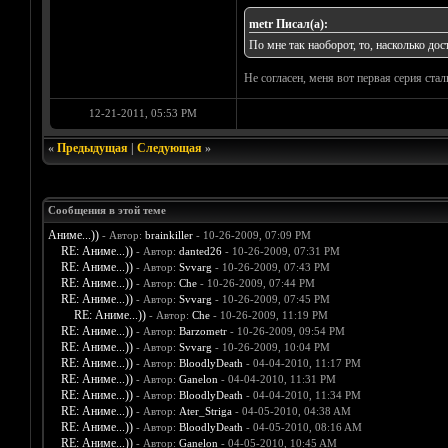
metr Писал(а):
По мне так наоборот, то, насколько до
Не согласен, меня вот первая серия стал
12-21-2011, 05:53 PM
«
Предыдущая
|
Следующая
»
Сообщения в этой теме
Аниме...))
- Автор:
brainkiller
- 10-26-2009, 07:09 PM
RE: Аниме...))
- Автор:
danted26
- 10-26-2009, 07:31 PM
RE: Аниме...))
- Автор:
Svvarg
- 10-26-2009, 07:43 PM
RE: Аниме...))
- Автор:
Che
- 10-26-2009, 07:44 PM
RE: Аниме...))
- Автор:
Svvarg
- 10-26-2009, 07:45 PM
RE: Аниме...))
- Автор:
Che
- 10-26-2009, 11:19 PM
RE: Аниме...))
- Автор:
Barzometr
- 10-26-2009, 09:54 PM
RE: Аниме...))
- Автор:
Svvarg
- 10-26-2009, 10:04 PM
RE: Аниме...))
- Автор:
BloodlyDeath
- 04-04-2010, 11:17 PM
RE: Аниме...))
- Автор:
Ganelon
- 04-04-2010, 11:31 PM
RE: Аниме...))
- Автор:
BloodlyDeath
- 04-04-2010, 11:34 PM
RE: Аниме...))
- Автор:
Ater_Striga
- 04-05-2010, 04:38 AM
RE: Аниме...))
- Автор:
BloodlyDeath
- 04-05-2010, 08:16 AM
RE: Аниме...))
- Автор:
Ganelon
- 04-05-2010, 10:45 AM