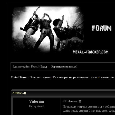
Здравствуйте, Гость! (
Вход
—
Зарегистрироваться
)
Metal Torrent Tracker Forum
›
Разговоры на различные темы
›
Разговоры
Голосов: 5 - Средняя оценка: 3.8
1
2
3
4
5
Аниме...))
Valorian
RE: Аниме...))
Unregistered
По поводу тетради смерти могу добавит
равно после смерти L так и не смог заст