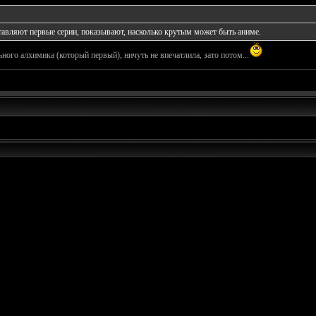
ставляют первые серии, показывают, насколько крутым может быть аниме.
ьного алхимика (который первый), ничуть не впечатлила, зато потом...