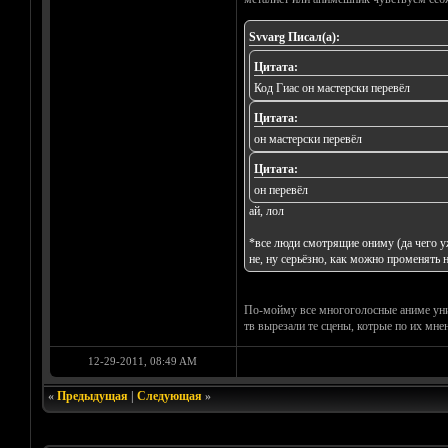
Svvarg Писал(а):
Цитата:
Код Гиас он мастерски перевёл
Цитата:
он мастерски перевёл
Цитата:
он перевёл
ай, лол
*все люди смотрящие ониму (да че
не, ну серьёзно, как можно променять 
По-мойму все многоголосные аниме унич
тв вырезали те сцены, котрые по их мне
12-29-2011, 08:49 AM
«
Предыдущая
|
Следующая
»