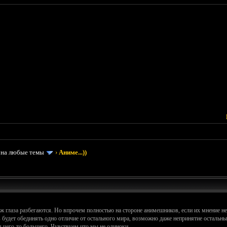
 на любые темы
›
Аниме...))
аж глаза разбегаются. Но впрочем полностью на стороне анимешников, если их мнение не
 будет обединять одно отличие от остального мира, возможно даже непринятие остальн
 чего-то большего. Чувствуем что мы не одиноки.