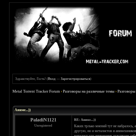
Здравствуйте, Гость! (
Вход
—
Зарегистрироваться
)
Metal Torrent Tracker Forum
›
Разговоры на различные темы
›
Разговоры
Голосов: 5 - Средняя оценка: 3.8
1
2
3
4
5
Аниме...))
PaladiN1121
RE: Аниме...))
Unregistered
Каких трлько мнений тут не набралось, 
другую, но и металистов и анимешников
металист или анимешник чувствуем себя