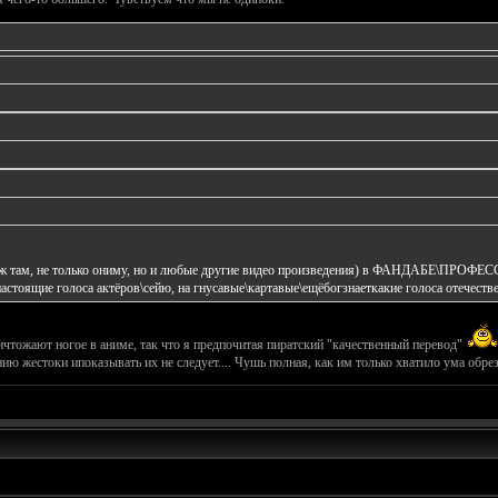
го уж там, не только ониму, но и любые другие видео произведения) в ФАНДАБ
настоящие голоса актёров\сейю, на гнусавые\картавые\ещёбогзнаеткакие голоса отечест
тожают ногое в аниме, так что я предпочитая пиратский "качественный перевод"
нию жестоки ипоказывать их не следует.... Чушь полная, как им только хватило ума обре