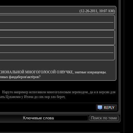
(12-26-2011, 10:07 AM)
Е\ПРОФЕССИОНАЛЬНОЙ МНОГОГОЛОСОЙ ОЗВУЧКЕ, знатные извращенцы.
венных фандаберов\актёров?
Наруто например испоганили многоголосным переводом, да и в версии для
зать Цукиюми у Итачи до сих пор зло берет,