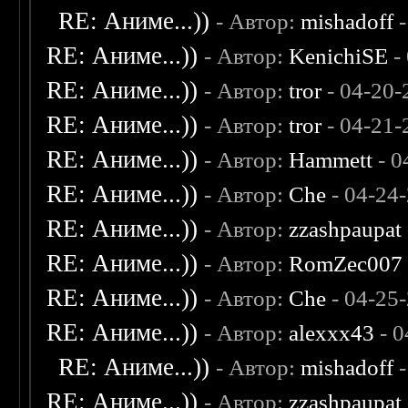
RE: Аниме...))
- Автор:
mishadoff
-
RE: Аниме...))
- Автор:
KenichiSE
-
RE: Аниме...))
- Автор:
tror
- 04-20-
RE: Аниме...))
- Автор:
tror
- 04-21-
RE: Аниме...))
- Автор:
Hammett
- 0
RE: Аниме...))
- Автор:
Che
- 04-24
RE: Аниме...))
- Автор:
zzashpaupat
RE: Аниме...))
- Автор:
RomZec007
RE: Аниме...))
- Автор:
Che
- 04-25
RE: Аниме...))
- Автор:
alexxx43
- 0
RE: Аниме...))
- Автор:
mishadoff
-
RE: Аниме...))
- Автор:
zzashpaupat