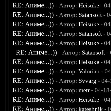
RE: Аниме...))
- Автор:
Heisuke
- 04
RE: Аниме...))
- Автор:
Satansoft
- 0
RE: Аниме...))
- Автор:
Heisuke
- 04
RE: Аниме...))
- Автор:
Satansoft
- 0
RE: Аниме...))
- Автор:
Heisuke
- 04
RE: Аниме...))
- Автор:
Satansoft
- 
RE: Аниме...))
- Автор:
Heisuke
- 04
RE: Аниме...))
- Автор:
Valorian
- 0
RE: Аниме...))
- Автор:
Svvarg
- 04-
RE: Аниме...))
- Автор:
metr
- 04-18
RE: Аниме...))
- Автор:
Heisuke
- 04
RE: Аниме...))
- Автор:
kateshnik
- 