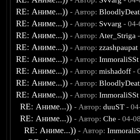
RE: Аниме...))
- Автор:
BloodlyDea
RE: Аниме...))
- Автор:
Svvarg
- 04-
RE: Аниме...))
- Автор:
Ater_Striga
-
RE: Аниме...))
- Автор:
zzashpaupat
RE: Аниме...))
- Автор:
ImmoraliSSt
RE: Аниме...))
- Автор:
mishadoff
- 
RE: Аниме...))
- Автор:
BloodlyDea
RE: Аниме...))
- Автор:
ImmoraliSSt
RE: Аниме...))
- Автор:
duuST
- 04
RE: Аниме...))
- Автор:
Che
- 04-0
RE: Аниме...))
- Автор:
ImmoraliS