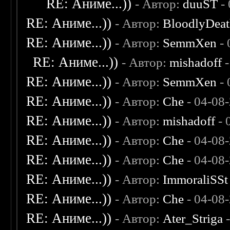
RE: Аниме...))
- Автор:
duuST
- 
RE: Аниме...))
- Автор:
BloodlyDea
RE: Аниме...))
- Автор:
SemmXen
- 
RE: Аниме...))
- Автор:
mishadoff
-
RE: Аниме...))
- Автор:
SemmXen
- 
RE: Аниме...))
- Автор:
Che
- 04-08
RE: Аниме...))
- Автор:
mishadoff
- 
RE: Аниме...))
- Автор:
Che
- 04-08
RE: Аниме...))
- Автор:
Che
- 04-08
RE: Аниме...))
- Автор:
ImmoraliSSt
RE: Аниме...))
- Автор:
Che
- 04-08
RE: Аниме...))
- Автор:
Ater_Striga
-