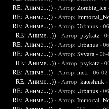
RE: Аниме...))
- Автор:
Zombie_ice
RE: Аниме...))
- Автор:
Immortal_N
RE: Аниме...))
- Автор:
Urbanus
- 0
RE: Аниме...))
- Автор:
psykatz
- 0
RE: Аниме...))
- Автор:
Urbanus
- 0
RE: Аниме...))
- Автор:
Svvarg
- 06-
RE: Аниме...))
- Автор:
psykatz
- 0
RE: Аниме...))
- Автор:
metr
- 06-02
RE: Аниме...))
- Автор:
kateshnik
-
RE: Аниме...))
- Автор:
Urbanus
- 0
RE: Аниме...))
- Автор:
Immortal_N