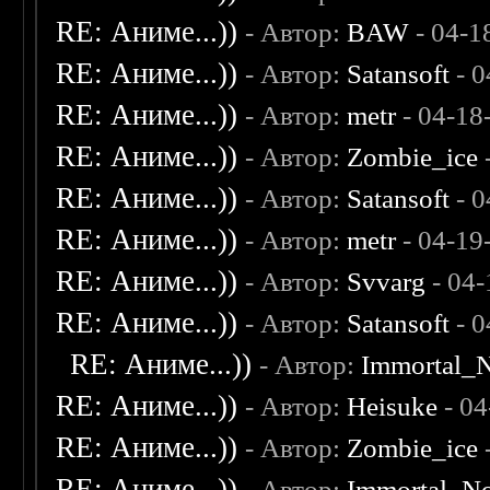
RE: Аниме...))
- Автор:
BAW
- 04-1
RE: Аниме...))
- Автор:
Satansoft
- 0
RE: Аниме...))
- Автор:
metr
- 04-18
RE: Аниме...))
- Автор:
Zombie_ice
RE: Аниме...))
- Автор:
Satansoft
- 0
RE: Аниме...))
- Автор:
metr
- 04-19
RE: Аниме...))
- Автор:
Svvarg
- 04-
RE: Аниме...))
- Автор:
Satansoft
- 0
RE: Аниме...))
- Автор:
Immortal_
RE: Аниме...))
- Автор:
Heisuke
- 04
RE: Аниме...))
- Автор:
Zombie_ice
RE: Аниме...))
- Автор:
Immortal_N