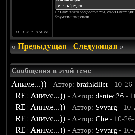
не столь бредово.
Не вижу ничего бредового в том, чтобы вместо ун
безумными нацистами.
01-31-2012, 02:56 PM
«
Предыдущая
|
Следующая
»
Сообщения в этой теме
Аниме...))
- Автор:
brainkiller
- 10-26
RE: Аниме...))
- Автор:
danted26
- 1
RE: Аниме...))
- Автор:
Svvarg
- 10-
RE: Аниме...))
- Автор:
Che
- 10-26
RE: Аниме...))
- Автор:
Svvarg
- 10-