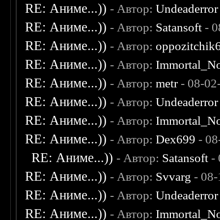
RE: Аниме...))
- Автор:
Undeaderror
RE: Аниме...))
- Автор:
Satansoft
- 0
RE: Аниме...))
- Автор:
oppozitchik
RE: Аниме...))
- Автор:
Immortal_N
RE: Аниме...))
- Автор:
metr
- 08-02
RE: Аниме...))
- Автор:
Undeaderror
RE: Аниме...))
- Автор:
Immortal_N
RE: Аниме...))
- Автор:
Dex699
- 08
RE: Аниме...))
- Автор:
Satansoft
- 
RE: Аниме...))
- Автор:
Svvarg
- 08-
RE: Аниме...))
- Автор:
Undeaderror
RE: Аниме...))
- Автор:
Immortal_N