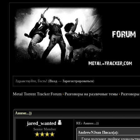
Здравствуйте, Гость! (
Вход
—
Зарегистрироваться
)
Metal Torrent Tracker Forum
›
Разговоры на различные темы
›
Разговоры
Голосов: 5 - Средняя оценка: 3.8
1
2
3
4
5
Аниме...))
jared_wanted
RE: Аниме...))
Senior Member
AndrewNJean Писал(а):
....Глаза получают двойное удовольств