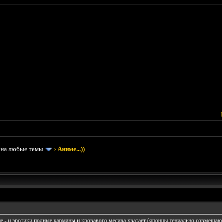
 на любые темы
›
Аниме...))
ие - и эротики полные карманы и кровавого месива хватает (японцы гениально совмещают