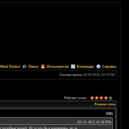
Metal Tracker
Поиск
Пользователи
Календарь
Справка
Текущее время:
08-06-2026, 04:19 PM
Рейтинг темы:
Режимы темы
#505
(01-21-2013, 01:18 PM)
 подобные вещи)). Не то что бы я извращенец, но да.