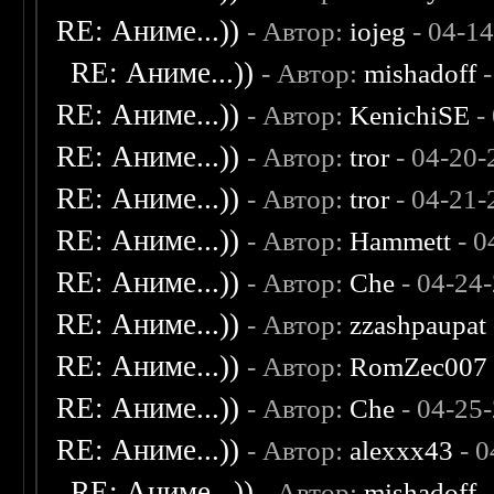
RE: Аниме...))
- Автор:
iojeg
- 04-1
RE: Аниме...))
- Автор:
mishadoff
-
RE: Аниме...))
- Автор:
KenichiSE
-
RE: Аниме...))
- Автор:
tror
- 04-20-
RE: Аниме...))
- Автор:
tror
- 04-21-
RE: Аниме...))
- Автор:
Hammett
- 0
RE: Аниме...))
- Автор:
Che
- 04-24
RE: Аниме...))
- Автор:
zzashpaupat
RE: Аниме...))
- Автор:
RomZec007
RE: Аниме...))
- Автор:
Che
- 04-25
RE: Аниме...))
- Автор:
alexxx43
- 0
RE: Аниме...))
- Автор:
mishadoff
-