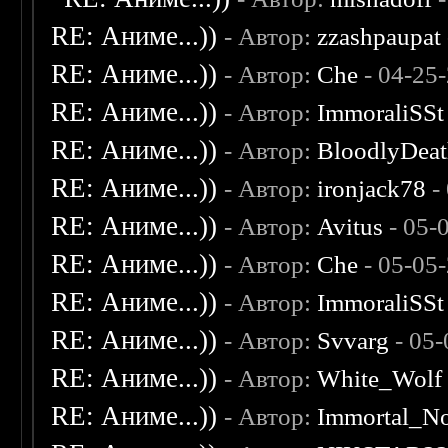
RE: Аниме...))
- Автор:
zzashpaupat
RE: Аниме...))
- Автор:
Che
- 04-25
RE: Аниме...))
- Автор:
ImmoraliSSt
RE: Аниме...))
- Автор:
BloodlyDea
RE: Аниме...))
- Автор:
ironjack78
-
RE: Аниме...))
- Автор:
Avitus
- 05-
RE: Аниме...))
- Автор:
Che
- 05-05
RE: Аниме...))
- Автор:
ImmoraliSSt
RE: Аниме...))
- Автор:
Svvarg
- 05-
RE: Аниме...))
- Автор:
White_Wolf
RE: Аниме...))
- Автор:
Immortal_N