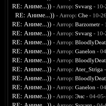
RE: Аниме...))
- Автор:
Svvarg
- 10-
RE: Аниме...))
- Автор:
Che
- 10-2
RE: Аниме...))
- Автор:
Barzometr
- 
RE: Аниме...))
- Автор:
Svvarg
- 10-
RE: Аниме...))
- Автор:
BloodlyDea
RE: Аниме...))
- Автор:
Ganelon
- 0
RE: Аниме...))
- Автор:
BloodlyDea
RE: Аниме...))
- Автор:
Ater_Striga
-
RE: Аниме...))
- Автор:
BloodlyDea
RE: Аниме...))
- Автор:
Ganelon
- 0
RE: Аниме...))
- Автор:
Энс
- 04-05
RE: Аниме...))
- Автор:
Svvarg
- 04-