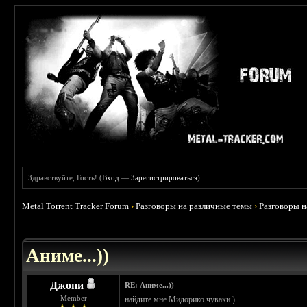
Здравствуйте, Гость! (
Вход
—
Зарегистрироваться
)
Metal Torrent Tracker Forum
›
Разговоры на различные темы
›
Разговоры 
 3.8
Аниме...))
Джони
RE: Аниме...))
Member
найдите мне Мидорико чуваки )