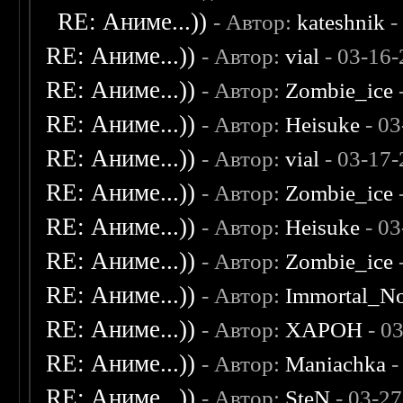
RE: Аниме...))
- Автор:
kateshnik
-
RE: Аниме...))
- Автор:
vial
- 03-16-
RE: Аниме...))
- Автор:
Zombie_ice
RE: Аниме...))
- Автор:
Heisuke
- 03
RE: Аниме...))
- Автор:
vial
- 03-17-
RE: Аниме...))
- Автор:
Zombie_ice
RE: Аниме...))
- Автор:
Heisuke
- 03
RE: Аниме...))
- Автор:
Zombie_ice
RE: Аниме...))
- Автор:
Immortal_N
RE: Аниме...))
- Автор:
XAPOH
- 0
RE: Аниме...))
- Автор:
Maniachka
-
RE: Аниме...))
- Автор:
SteN
- 03-27