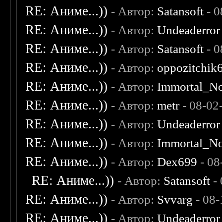
RE: Аниме...))
- Автор:
Satansoft
- 0
RE: Аниме...))
- Автор:
Undeaderror
RE: Аниме...))
- Автор:
Satansoft
- 0
RE: Аниме...))
- Автор:
oppozitchik
RE: Аниме...))
- Автор:
Immortal_N
RE: Аниме...))
- Автор:
metr
- 08-02
RE: Аниме...))
- Автор:
Undeaderror
RE: Аниме...))
- Автор:
Immortal_N
RE: Аниме...))
- Автор:
Dex699
- 08
RE: Аниме...))
- Автор:
Satansoft
- 
RE: Аниме...))
- Автор:
Svvarg
- 08-
RE: Аниме...))
- Автор:
Undeaderror