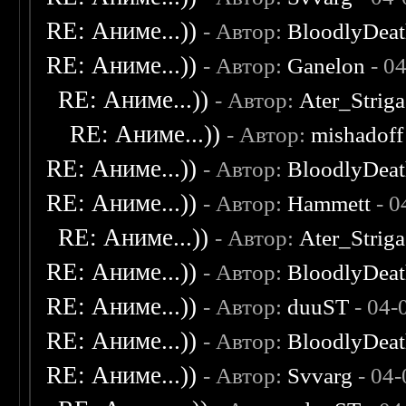
RE: Аниме...))
- Автор:
BloodlyDea
RE: Аниме...))
- Автор:
Ganelon
- 0
RE: Аниме...))
- Автор:
Ater_Striga
RE: Аниме...))
- Автор:
mishadoff
RE: Аниме...))
- Автор:
BloodlyDea
RE: Аниме...))
- Автор:
Hammett
- 0
RE: Аниме...))
- Автор:
Ater_Striga
RE: Аниме...))
- Автор:
BloodlyDea
RE: Аниме...))
- Автор:
duuST
- 04-
RE: Аниме...))
- Автор:
BloodlyDea
RE: Аниме...))
- Автор:
Svvarg
- 04-