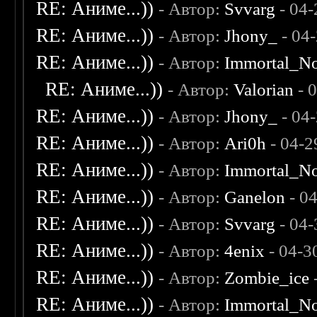
RE: Аниме...))
- Автор:
Svvarg
- 04-
RE: Аниме...))
- Автор:
Jhony_
- 04
RE: Аниме...))
- Автор:
Immortal_N
RE: Аниме...))
- Автор:
Valorian
- 
RE: Аниме...))
- Автор:
Jhony_
- 04
RE: Аниме...))
- Автор:
Ari0h
- 04-2
RE: Аниме...))
- Автор:
Immortal_N
RE: Аниме...))
- Автор:
Ganelon
- 0
RE: Аниме...))
- Автор:
Svvarg
- 04-
RE: Аниме...))
- Автор:
4enix
- 04-3
RE: Аниме...))
- Автор:
Zombie_ice
RE: Аниме...))
- Автор:
Immortal_N