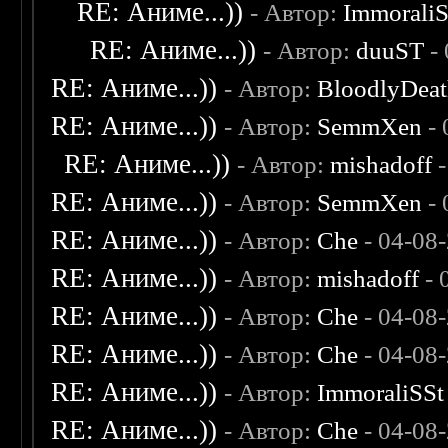
RE: Аниме...))
- Автор:
ImmoraliS
RE: Аниме...))
- Автор:
duuST
- 
RE: Аниме...))
- Автор:
BloodlyDea
RE: Аниме...))
- Автор:
SemmXen
- 
RE: Аниме...))
- Автор:
mishadoff
-
RE: Аниме...))
- Автор:
SemmXen
- 
RE: Аниме...))
- Автор:
Che
- 04-08
RE: Аниме...))
- Автор:
mishadoff
- 
RE: Аниме...))
- Автор:
Che
- 04-08
RE: Аниме...))
- Автор:
Che
- 04-08
RE: Аниме...))
- Автор:
ImmoraliSSt
RE: Аниме...))
- Автор:
Che
- 04-08