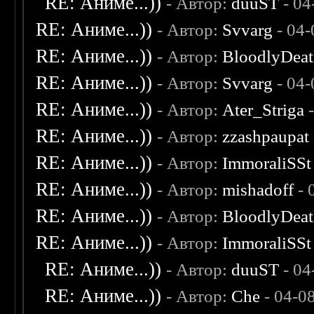
RE: Аниме...))
- Автор:
duuST
- 04
RE: Аниме...))
- Автор:
Svvarg
- 04-
RE: Аниме...))
- Автор:
BloodlyDea
RE: Аниме...))
- Автор:
Svvarg
- 04-
RE: Аниме...))
- Автор:
Ater_Striga
-
RE: Аниме...))
- Автор:
zzashpaupat
RE: Аниме...))
- Автор:
ImmoraliSSt
RE: Аниме...))
- Автор:
mishadoff
- 
RE: Аниме...))
- Автор:
BloodlyDea
RE: Аниме...))
- Автор:
ImmoraliSSt
RE: Аниме...))
- Автор:
duuST
- 04
RE: Аниме...))
- Автор:
Che
- 04-0