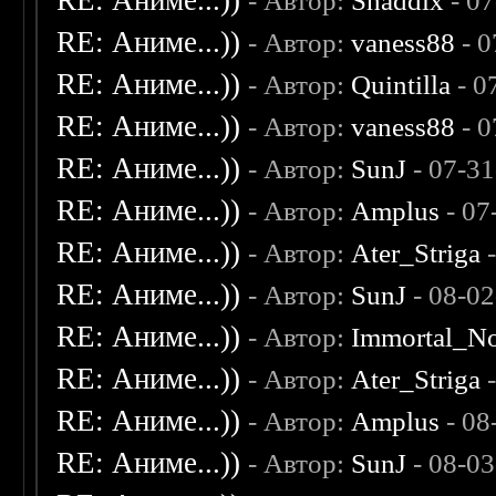
RE: Аниме...))
- Автор:
Shaddix
- 0
RE: Аниме...))
- Автор:
vaness88
- 0
RE: Аниме...))
- Автор:
Quintilla
- 0
RE: Аниме...))
- Автор:
vaness88
- 0
RE: Аниме...))
- Автор:
SunJ
- 07-3
RE: Аниме...))
- Автор:
Amplus
- 07
RE: Аниме...))
- Автор:
Ater_Striga
-
RE: Аниме...))
- Автор:
SunJ
- 08-0
RE: Аниме...))
- Автор:
Immortal_N
RE: Аниме...))
- Автор:
Ater_Striga
-
RE: Аниме...))
- Автор:
Amplus
- 08
RE: Аниме...))
- Автор:
SunJ
- 08-0