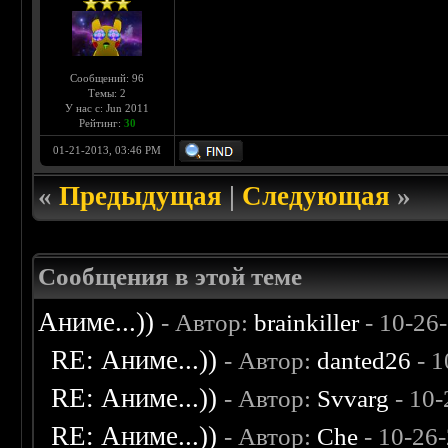
Сообщений: 96
Темы: 2
У нас с: Jun 2011
Рейтинг:
30
01-21-2013, 03:46 PM
«
Предыдущая
|
Следующая
»
Сообщения в этой теме
Аниме...))
- Автор:
brainkiller
- 10-26
RE: Аниме...))
- Автор:
danted26
- 1
RE: Аниме...))
- Автор:
Svvarg
- 10-
RE: Аниме...))
- Автор:
Che
- 10-26