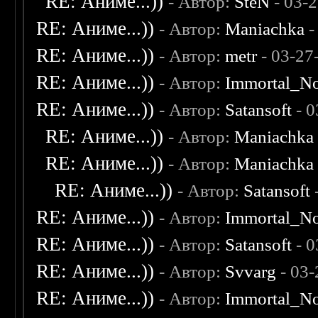
RE: Аниме...))
- Автор:
SteN
- 03-
RE: Аниме...))
- Автор:
Maniachka
-
RE: Аниме...))
- Автор:
metr
- 03-27
RE: Аниме...))
- Автор:
Immortal_N
RE: Аниме...))
- Автор:
Satansoft
- 0
RE: Аниме...))
- Автор:
Maniachka
RE: Аниме...))
- Автор:
Maniachka
RE: Аниме...))
- Автор:
Satansoft
RE: Аниме...))
- Автор:
Immortal_N
RE: Аниме...))
- Автор:
Satansoft
- 0
RE: Аниме...))
- Автор:
Svvarg
- 03-
RE: Аниме...))
- Автор:
Immortal_N