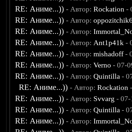
RE: Аниме...))
- Автор:
Rockation
- 
RE: Аниме...))
- Автор:
oppozitchik
RE: Аниме...))
- Автор:
Immortal_N
RE: Аниме...))
- Автор:
Ant1p41k
- 
RE: Аниме...))
- Автор:
mishadoff
- 
RE: Аниме...))
- Автор:
Verno
- 07-0
RE: Аниме...))
- Автор:
Quintilla
- 0
RE: Аниме...))
- Автор:
Rockation
-
RE: Аниме...))
- Автор:
Svvarg
- 07-
RE: Аниме...))
- Автор:
Quintilla
- 0
RE: Аниме...))
- Автор:
Immortal_N