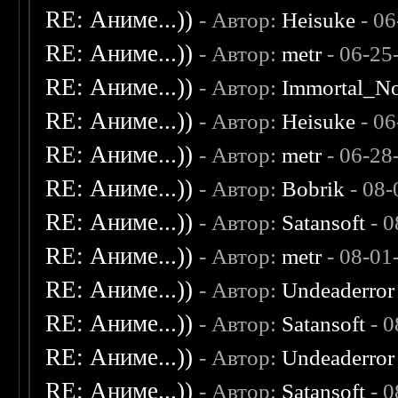
RE: Аниме...))
- Автор:
Heisuke
- 06
RE: Аниме...))
- Автор:
metr
- 06-25
RE: Аниме...))
- Автор:
Immortal_N
RE: Аниме...))
- Автор:
Heisuke
- 06
RE: Аниме...))
- Автор:
metr
- 06-28
RE: Аниме...))
- Автор:
Bobrik
- 08-
RE: Аниме...))
- Автор:
Satansoft
- 0
RE: Аниме...))
- Автор:
metr
- 08-01
RE: Аниме...))
- Автор:
Undeaderror
RE: Аниме...))
- Автор:
Satansoft
- 0
RE: Аниме...))
- Автор:
Undeaderror
RE: Аниме...))
- Автор:
Satansoft
- 0