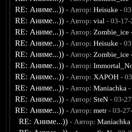
RE: Аниме...))
- Автор:
Heisuke
- 03
RE: Аниме...))
- Автор:
vial
- 03-17-
RE: Аниме...))
- Автор:
Zombie_ice
RE: Аниме...))
- Автор:
Heisuke
- 03
RE: Аниме...))
- Автор:
Zombie_ice
RE: Аниме...))
- Автор:
Immortal_N
RE: Аниме...))
- Автор:
XAPOH
- 0
RE: Аниме...))
- Автор:
Maniachka
-
RE: Аниме...))
- Автор:
SteN
- 03-27
RE: Аниме...))
- Автор:
metr
- 03-27
RE: Аниме...))
- Автор:
Maniachka