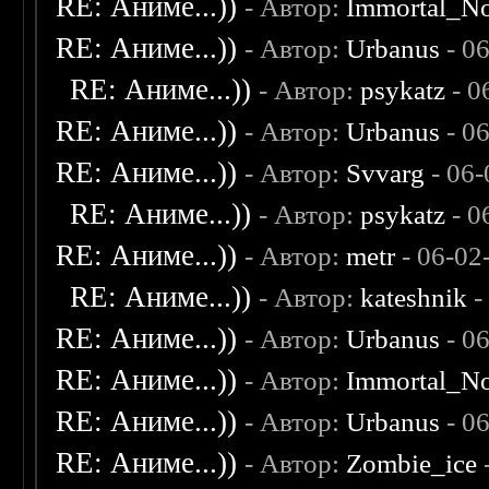
RE: Аниме...))
- Автор:
Immortal_N
RE: Аниме...))
- Автор:
Urbanus
- 0
RE: Аниме...))
- Автор:
psykatz
- 0
RE: Аниме...))
- Автор:
Urbanus
- 0
RE: Аниме...))
- Автор:
Svvarg
- 06-
RE: Аниме...))
- Автор:
psykatz
- 0
RE: Аниме...))
- Автор:
metr
- 06-02
RE: Аниме...))
- Автор:
kateshnik
-
RE: Аниме...))
- Автор:
Urbanus
- 0
RE: Аниме...))
- Автор:
Immortal_N
RE: Аниме...))
- Автор:
Urbanus
- 0
RE: Аниме...))
- Автор:
Zombie_ice