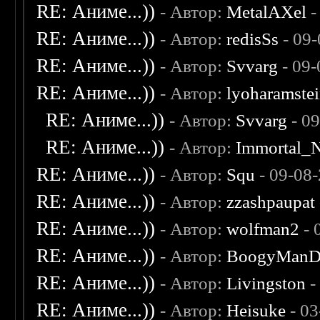
RE: Аниме...))
- Автор:
MetalAXel
-
RE: Аниме...))
- Автор:
redisSs
- 09-
RE: Аниме...))
- Автор:
Svvarg
- 09-
RE: Аниме...))
- Автор:
lyoharamste
RE: Аниме...))
- Автор:
Svvarg
- 0
RE: Аниме...))
- Автор:
Immortal_
RE: Аниме...))
- Автор:
Squ
- 09-08
RE: Аниме...))
- Автор:
zzashpaupat
RE: Аниме...))
- Автор:
wolfman2
- 
RE: Аниме...))
- Автор:
BoogyManD
RE: Аниме...))
- Автор:
Livingston
-
RE: Аниме...))
- Автор:
Heisuke
- 03