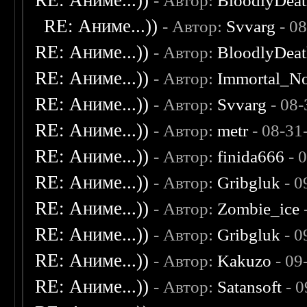
RE: Аниме...))
- Автор:
BloodlyDea
RE: Аниме...))
- Автор:
Svvarg
- 0
RE: Аниме...))
- Автор:
BloodlyDea
RE: Аниме...))
- Автор:
Immortal_N
RE: Аниме...))
- Автор:
Svvarg
- 08-
RE: Аниме...))
- Автор:
metr
- 08-31
RE: Аниме...))
- Автор:
finida666
- 
RE: Аниме...))
- Автор:
Gribgluk
- 0
RE: Аниме...))
- Автор:
Zombie_ice
RE: Аниме...))
- Автор:
Gribgluk
- 0
RE: Аниме...))
- Автор:
Kakuzo
- 09
RE: Аниме...))
- Автор:
Satansoft
- 0