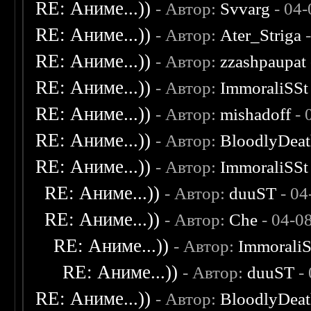
RE: Аниме...))
- Автор:
Svvarg
- 04-
RE: Аниме...))
- Автор:
Ater_Striga
-
RE: Аниме...))
- Автор:
zzashpaupat
RE: Аниме...))
- Автор:
ImmoraliSSt
RE: Аниме...))
- Автор:
mishadoff
- 
RE: Аниме...))
- Автор:
BloodlyDea
RE: Аниме...))
- Автор:
ImmoraliSSt
RE: Аниме...))
- Автор:
duuST
- 04
RE: Аниме...))
- Автор:
Che
- 04-0
RE: Аниме...))
- Автор:
ImmoraliS
RE: Аниме...))
- Автор:
duuST
- 
RE: Аниме...))
- Автор:
BloodlyDea