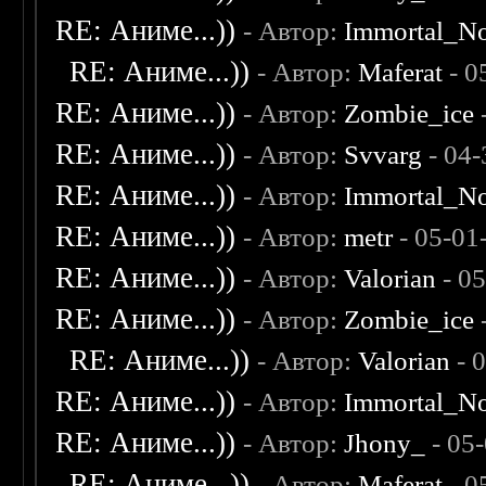
RE: Аниме...))
- Автор:
Immortal_N
RE: Аниме...))
- Автор:
Maferat
- 0
RE: Аниме...))
- Автор:
Zombie_ice
RE: Аниме...))
- Автор:
Svvarg
- 04-
RE: Аниме...))
- Автор:
Immortal_N
RE: Аниме...))
- Автор:
metr
- 05-01
RE: Аниме...))
- Автор:
Valorian
- 0
RE: Аниме...))
- Автор:
Zombie_ice
RE: Аниме...))
- Автор:
Valorian
- 
RE: Аниме...))
- Автор:
Immortal_N
RE: Аниме...))
- Автор:
Jhony_
- 05
RE: Аниме...))
- Автор:
Maferat
- 0