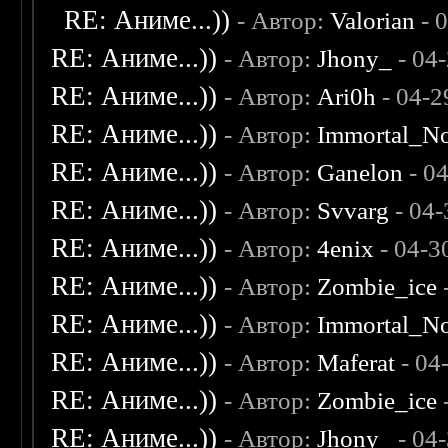
RE: Аниме...))
- Автор:
Valorian
- 
RE: Аниме...))
- Автор:
Jhony_
- 04
RE: Аниме...))
- Автор:
Ari0h
- 04-2
RE: Аниме...))
- Автор:
Immortal_N
RE: Аниме...))
- Автор:
Ganelon
- 0
RE: Аниме...))
- Автор:
Svvarg
- 04-
RE: Аниме...))
- Автор:
4enix
- 04-3
RE: Аниме...))
- Автор:
Zombie_ice
RE: Аниме...))
- Автор:
Immortal_N
RE: Аниме...))
- Автор:
Maferat
- 04
RE: Аниме...))
- Автор:
Zombie_ice
RE: Аниме...))
- Автор:
Jhony_
- 04