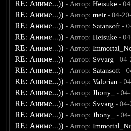
RE: Аниме...))
- Автор:
Heisuke
- 04
RE: Аниме...))
- Автор:
metr
- 04-20
RE: Аниме...))
- Автор:
Satansoft
- 0
RE: Аниме...))
- Автор:
Heisuke
- 04
RE: Аниме...))
- Автор:
Immortal_N
RE: Аниме...))
- Автор:
Svvarg
- 04-
RE: Аниме...))
- Автор:
Satansoft
- 0
RE: Аниме...))
- Автор:
Valorian
- 0
RE: Аниме...))
- Автор:
Jhony_
- 04
RE: Аниме...))
- Автор:
Svvarg
- 04-
RE: Аниме...))
- Автор:
Jhony_
- 04
RE: Аниме...))
- Автор:
Immortal_N