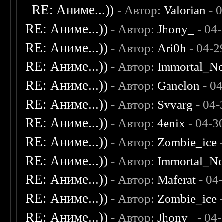
RE: Аниме...))
- Автор:
Valorian
- 
RE: Аниме...))
- Автор:
Jhony_
- 04
RE: Аниме...))
- Автор:
Ari0h
- 04-2
RE: Аниме...))
- Автор:
Immortal_N
RE: Аниме...))
- Автор:
Ganelon
- 0
RE: Аниме...))
- Автор:
Svvarg
- 04-
RE: Аниме...))
- Автор:
4enix
- 04-3
RE: Аниме...))
- Автор:
Zombie_ice
RE: Аниме...))
- Автор:
Immortal_N
RE: Аниме...))
- Автор:
Maferat
- 04
RE: Аниме...))
- Автор:
Zombie_ice
RE: Аниме...))
- Автор:
Jhony_
- 04