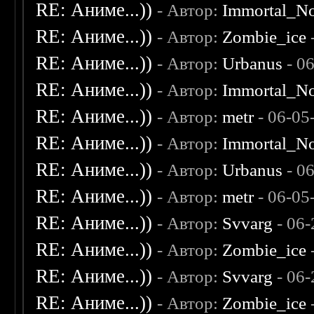
RE: Аниме...))
- Автор:
Immortal_N
RE: Аниме...))
- Автор:
Zombie_ice
RE: Аниме...))
- Автор:
Urbanus
- 0
RE: Аниме...))
- Автор:
Immortal_N
RE: Аниме...))
- Автор:
metr
- 06-05
RE: Аниме...))
- Автор:
Immortal_N
RE: Аниме...))
- Автор:
Urbanus
- 0
RE: Аниме...))
- Автор:
metr
- 06-05
RE: Аниме...))
- Автор:
Svvarg
- 06-
RE: Аниме...))
- Автор:
Zombie_ice
RE: Аниме...))
- Автор:
Svvarg
- 06-
RE: Аниме...))
- Автор:
Zombie_ice