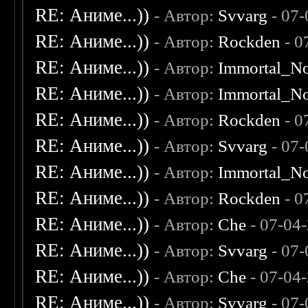
RE: Аниме...))
- Автор:
Svvarg
- 07-
RE: Аниме...))
- Автор:
Rockden
- 0
RE: Аниме...))
- Автор:
Immortal_N
RE: Аниме...))
- Автор:
Immortal_N
RE: Аниме...))
- Автор:
Rockden
- 0
RE: Аниме...))
- Автор:
Svvarg
- 07-
RE: Аниме...))
- Автор:
Immortal_N
RE: Аниме...))
- Автор:
Rockden
- 0
RE: Аниме...))
- Автор:
Che
- 07-04
RE: Аниме...))
- Автор:
Svvarg
- 07-
RE: Аниме...))
- Автор:
Che
- 07-04
RE: Аниме...))
- Автор:
Svvarg
- 07-