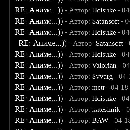
RE: Аниме...))
- Автор:
Heisuke
- 04
RE: Аниме...))
- Автор:
Satansoft
- 0
RE: Аниме...))
- Автор:
Heisuke
- 04
RE: Аниме...))
- Автор:
Satansoft
- 
RE: Аниме...))
- Автор:
Heisuke
- 04
RE: Аниме...))
- Автор:
Valorian
- 0
RE: Аниме...))
- Автор:
Svvarg
- 04-
RE: Аниме...))
- Автор:
metr
- 04-18
RE: Аниме...))
- Автор:
Heisuke
- 04
RE: Аниме...))
- Автор:
kateshnik
- 
RE: Аниме...))
- Автор:
BAW
- 04-1