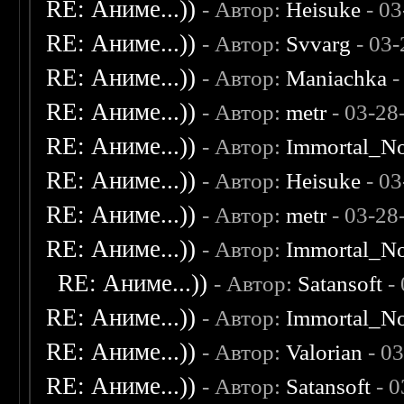
RE: Аниме...))
- Автор:
Heisuke
- 03
RE: Аниме...))
- Автор:
Svvarg
- 03-
RE: Аниме...))
- Автор:
Maniachka
-
RE: Аниме...))
- Автор:
metr
- 03-28
RE: Аниме...))
- Автор:
Immortal_N
RE: Аниме...))
- Автор:
Heisuke
- 03
RE: Аниме...))
- Автор:
metr
- 03-28
RE: Аниме...))
- Автор:
Immortal_N
RE: Аниме...))
- Автор:
Satansoft
- 
RE: Аниме...))
- Автор:
Immortal_N
RE: Аниме...))
- Автор:
Valorian
- 0
RE: Аниме...))
- Автор:
Satansoft
- 0