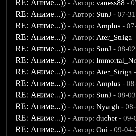
RE: Аниме...))
- Автор:
vaness88
- 0
RE: Аниме...))
- Автор:
SunJ
- 07-3
RE: Аниме...))
- Автор:
Amplus
- 07
RE: Аниме...))
- Автор:
Ater_Striga
-
RE: Аниме...))
- Автор:
SunJ
- 08-0
RE: Аниме...))
- Автор:
Immortal_N
RE: Аниме...))
- Автор:
Ater_Striga
-
RE: Аниме...))
- Автор:
Amplus
- 08
RE: Аниме...))
- Автор:
SunJ
- 08-0
RE: Аниме...))
- Автор:
Nyargh
- 08
RE: Аниме...))
- Автор:
ducher
- 09-
RE: Аниме...))
- Автор:
Oni
- 09-04-