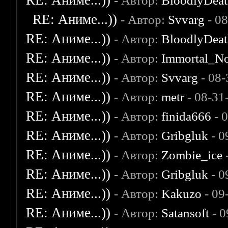
RE: Аниме...))
- Автор:
BloodlyDea
RE: Аниме...))
- Автор:
Svvarg
- 0
RE: Аниме...))
- Автор:
BloodlyDea
RE: Аниме...))
- Автор:
Immortal_N
RE: Аниме...))
- Автор:
Svvarg
- 08-
RE: Аниме...))
- Автор:
metr
- 08-31
RE: Аниме...))
- Автор:
finida666
- 
RE: Аниме...))
- Автор:
Gribgluk
- 0
RE: Аниме...))
- Автор:
Zombie_ice
RE: Аниме...))
- Автор:
Gribgluk
- 0
RE: Аниме...))
- Автор:
Kakuzo
- 09
RE: Аниме...))
- Автор:
Satansoft
- 0