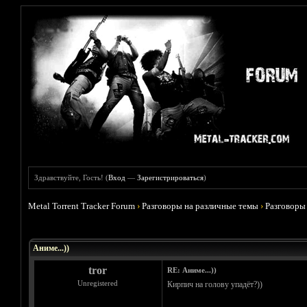
Здравствуйте, Гость! (
Вход
—
Зарегистрироваться
)
Metal Torrent Tracker Forum
›
Разговоры на различные темы
›
Разговоры
Голосов: 5 - Средняя оценка: 3.8
1
2
3
4
5
Аниме...))
tror
RE: Аниме...))
Unregistered
Кирпич на голову упадёт?))