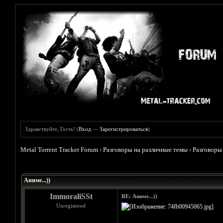
Здравствуйте, Гость! (
Вход
—
Зарегистрироваться
)
Metal Torrent Tracker Forum
›
Разговоры на различные темы
›
Разговоры
Голосов: 5 - Средняя оценка: 3.8
1
2
3
4
5
Аниме...))
ImmoraliSSt
RE: Аниме...))
Unregistered