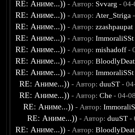
RE: Аниме...))
- Автор:
Svvarg
- 04-
RE: Аниме...))
- Автор:
Ater_Striga
-
RE: Аниме...))
- Автор:
zzashpaupat
RE: Аниме...))
- Автор:
ImmoraliSSt
RE: Аниме...))
- Автор:
mishadoff
- 
RE: Аниме...))
- Автор:
BloodlyDea
RE: Аниме...))
- Автор:
ImmoraliSSt
RE: Аниме...))
- Автор:
duuST
- 04
RE: Аниме...))
- Автор:
Che
- 04-0
RE: Аниме...))
- Автор:
ImmoraliS
RE: Аниме...))
- Автор:
duuST
- 
RE: Аниме...))
- Автор:
BloodlyDea