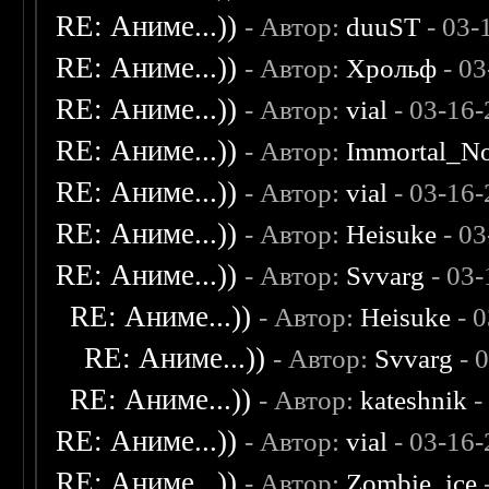
RE: Аниме...))
- Автор:
duuST
- 03-
RE: Аниме...))
- Автор:
Хрольф
- 03
RE: Аниме...))
- Автор:
vial
- 03-16-
RE: Аниме...))
- Автор:
Immortal_N
RE: Аниме...))
- Автор:
vial
- 03-16-
RE: Аниме...))
- Автор:
Heisuke
- 03
RE: Аниме...))
- Автор:
Svvarg
- 03-
RE: Аниме...))
- Автор:
Heisuke
- 
RE: Аниме...))
- Автор:
Svvarg
- 
RE: Аниме...))
- Автор:
kateshnik
-
RE: Аниме...))
- Автор:
vial
- 03-16-
RE: Аниме...))
- Автор:
Zombie_ice