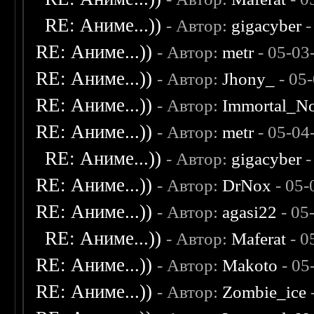
RE: Аниме...))
- Автор:
gigacyber
-
RE: Аниме...))
- Автор:
metr
- 05-03
RE: Аниме...))
- Автор:
Jhony_
- 05
RE: Аниме...))
- Автор:
Immortal_N
RE: Аниме...))
- Автор:
metr
- 05-04
RE: Аниме...))
- Автор:
gigacyber
-
RE: Аниме...))
- Автор:
DrNox
- 05-
RE: Аниме...))
- Автор:
agasi22
- 05
RE: Аниме...))
- Автор:
Maferat
- 0
RE: Аниме...))
- Автор:
Makoto
- 05
RE: Аниме...))
- Автор:
Zombie_ice