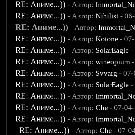
RE: Аниме...))
- Автор:
Immortal_N
RE: Аниме...))
- Автор:
Nihilist
- 06
RE: Аниме...))
- Автор:
Immortal_N
RE: Аниме...))
- Автор:
Kotone
- 07
RE: Аниме...))
- Автор:
SolarEagle
-
RE: Аниме...))
- Автор:
wineopium
-
RE: Аниме...))
- Автор:
Svvarg
- 07-
RE: Аниме...))
- Автор:
SolarEagle
-
RE: Аниме...))
- Автор:
Immortal_N
RE: Аниме...))
- Автор:
Che
- 07-04
RE: Аниме...))
- Автор:
Immortal_N
RE: Аниме...))
- Автор:
Che
- 07-0