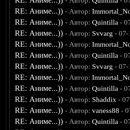
RE: Аниме...))
- Автор:
Quintilla
- 0
RE: Аниме...))
- Автор:
Immortal_N
RE: Аниме...))
- Автор:
Quintilla
- 0
RE: Аниме...))
- Автор:
Svvarg
- 07-
RE: Аниме...))
- Автор:
Immortal_N
RE: Аниме...))
- Автор:
Quintilla
- 0
RE: Аниме...))
- Автор:
Svvarg
- 07-
RE: Аниме...))
- Автор:
Immortal_N
RE: Аниме...))
- Автор:
Quintilla
- 0
RE: Аниме...))
- Автор:
Shaddix
- 0
RE: Аниме...))
- Автор:
vaness88
- 0
RE: Аниме...))
- Автор:
Quintilla
- 0