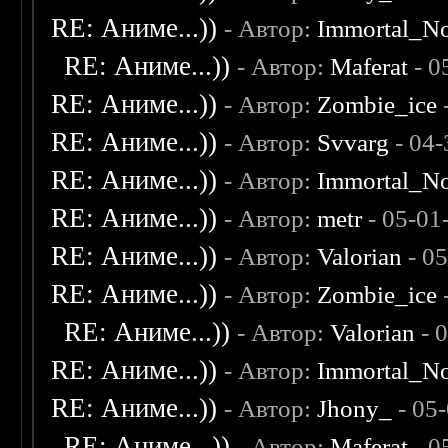
RE: Аниме...))
- Автор:
Immortal_N
RE: Аниме...))
- Автор:
Maferat
- 0
RE: Аниме...))
- Автор:
Zombie_ice
RE: Аниме...))
- Автор:
Svvarg
- 04-
RE: Аниме...))
- Автор:
Immortal_N
RE: Аниме...))
- Автор:
metr
- 05-01
RE: Аниме...))
- Автор:
Valorian
- 0
RE: Аниме...))
- Автор:
Zombie_ice
RE: Аниме...))
- Автор:
Valorian
- 
RE: Аниме...))
- Автор:
Immortal_N
RE: Аниме...))
- Автор:
Jhony_
- 05
RE: Аниме...))
- Автор:
Maferat
- 0