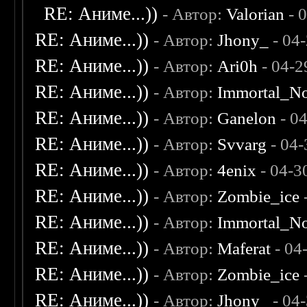
RE: Аниме...))
- Автор:
Valorian
- 
RE: Аниме...))
- Автор:
Jhony_
- 04
RE: Аниме...))
- Автор:
Ari0h
- 04-2
RE: Аниме...))
- Автор:
Immortal_N
RE: Аниме...))
- Автор:
Ganelon
- 0
RE: Аниме...))
- Автор:
Svvarg
- 04-
RE: Аниме...))
- Автор:
4enix
- 04-3
RE: Аниме...))
- Автор:
Zombie_ice
RE: Аниме...))
- Автор:
Immortal_N
RE: Аниме...))
- Автор:
Maferat
- 04
RE: Аниме...))
- Автор:
Zombie_ice
RE: Аниме...))
- Автор:
Jhony_
- 04