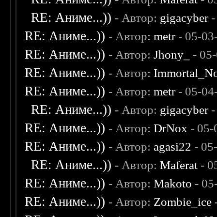
RE: Аниме...))
- Автор:
gigacyber
-
RE: Аниме...))
- Автор:
metr
- 05-03
RE: Аниме...))
- Автор:
Jhony_
- 05
RE: Аниме...))
- Автор:
Immortal_N
RE: Аниме...))
- Автор:
metr
- 05-04
RE: Аниме...))
- Автор:
gigacyber
-
RE: Аниме...))
- Автор:
DrNox
- 05-
RE: Аниме...))
- Автор:
agasi22
- 05
RE: Аниме...))
- Автор:
Maferat
- 0
RE: Аниме...))
- Автор:
Makoto
- 05
RE: Аниме...))
- Автор:
Zombie_ice