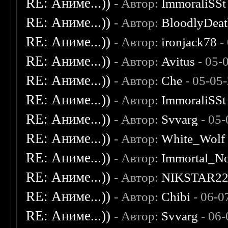
RE: Аниме...))
- Автор:
ImmoraliSSt
RE: Аниме...))
- Автор:
BloodlyDea
RE: Аниме...))
- Автор:
ironjack78
-
RE: Аниме...))
- Автор:
Avitus
- 05-
RE: Аниме...))
- Автор:
Che
- 05-05
RE: Аниме...))
- Автор:
ImmoraliSSt
RE: Аниме...))
- Автор:
Svvarg
- 05-
RE: Аниме...))
- Автор:
White_Wolf
RE: Аниме...))
- Автор:
Immortal_N
RE: Аниме...))
- Автор:
NIKSTAR2
RE: Аниме...))
- Автор:
Chibi
- 06-0
RE: Аниме...))
- Автор:
Svvarg
- 06-