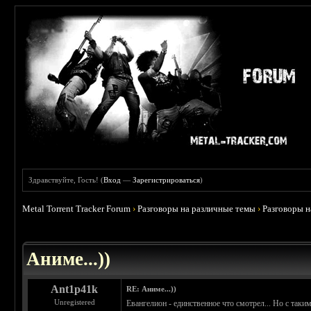
Здравствуйте, Гость! (
Вход
—
Зарегистрироваться
)
Metal Torrent Tracker Forum
›
Разговоры на различные темы
›
Разговоры 
 3.8
Аниме...))
Ant1p41k
RE: Аниме...))
Unregistered
Евангелион - единственное что смотрел... Но с так