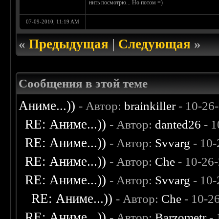
нить посмотрю... Но потом =)
07-09-2010, 11:19 AM
«
Предыдущая
|
Следующая
»
Сообщения в этой теме
Аниме...))
- Автор:
brainkiller
- 10-26
RE: Аниме...))
- Автор:
danted26
- 1
RE: Аниме...))
- Автор:
Svvarg
- 10-
RE: Аниме...))
- Автор:
Che
- 10-26
RE: Аниме...))
- Автор:
Svvarg
- 10-
RE: Аниме...))
- Автор:
Che
- 10-2
RE: Аниме...))
- Автор:
Barzometr
- 