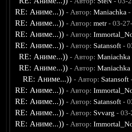
RE: Аниме...))
- Автор:
SteN
- 03-
RE: Аниме...))
- Автор:
Maniachka
-
RE: Аниме...))
- Автор:
metr
- 03-27
RE: Аниме...))
- Автор:
Immortal_N
RE: Аниме...))
- Автор:
Satansoft
- 0
RE: Аниме...))
- Автор:
Maniachka
RE: Аниме...))
- Автор:
Maniachka
RE: Аниме...))
- Автор:
Satansoft
RE: Аниме...))
- Автор:
Immortal_N
RE: Аниме...))
- Автор:
Satansoft
- 0
RE: Аниме...))
- Автор:
Svvarg
- 03-
RE: Аниме...))
- Автор:
Immortal_N