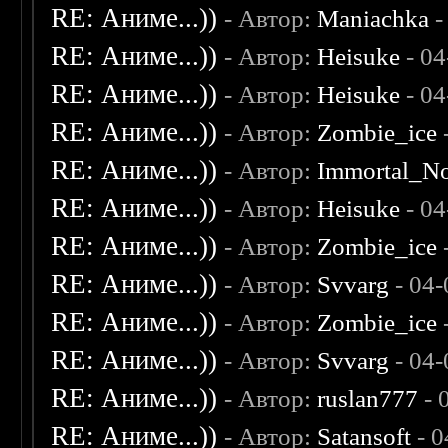
RE: Аниме...))
- Автор:
Maniachka
-
RE: Аниме...))
- Автор:
Heisuke
- 04
RE: Аниме...))
- Автор:
Heisuke
- 04
RE: Аниме...))
- Автор:
Zombie_ice
RE: Аниме...))
- Автор:
Immortal_N
RE: Аниме...))
- Автор:
Heisuke
- 04
RE: Аниме...))
- Автор:
Zombie_ice
RE: Аниме...))
- Автор:
Svvarg
- 04-
RE: Аниме...))
- Автор:
Zombie_ice
RE: Аниме...))
- Автор:
Svvarg
- 04-
RE: Аниме...))
- Автор:
ruslan777
- 
RE: Аниме...))
- Автор:
Satansoft
- 0