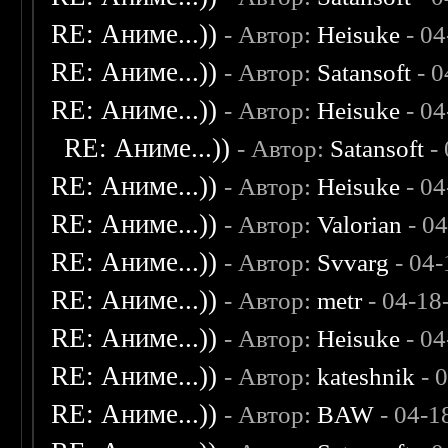
RE: Аниме...))
- Автор:
Heisuke
- 04
RE: Аниме...))
- Автор:
Satansoft
- 0
RE: Аниме...))
- Автор:
Heisuke
- 04
RE: Аниме...))
- Автор:
Satansoft
- 
RE: Аниме...))
- Автор:
Heisuke
- 04
RE: Аниме...))
- Автор:
Valorian
- 0
RE: Аниме...))
- Автор:
Svvarg
- 04-
RE: Аниме...))
- Автор:
metr
- 04-18
RE: Аниме...))
- Автор:
Heisuke
- 04
RE: Аниме...))
- Автор:
kateshnik
- 
RE: Аниме...))
- Автор:
BAW
- 04-1