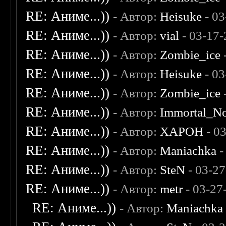
RE: Аниме...))
- Автор:
Heisuke
- 03
RE: Аниме...))
- Автор:
vial
- 03-17-
RE: Аниме...))
- Автор:
Zombie_ice
RE: Аниме...))
- Автор:
Heisuke
- 03
RE: Аниме...))
- Автор:
Zombie_ice
RE: Аниме...))
- Автор:
Immortal_N
RE: Аниме...))
- Автор:
XAPOH
- 0
RE: Аниме...))
- Автор:
Maniachka
-
RE: Аниме...))
- Автор:
SteN
- 03-27
RE: Аниме...))
- Автор:
metr
- 03-27
RE: Аниме...))
- Автор:
Maniachka