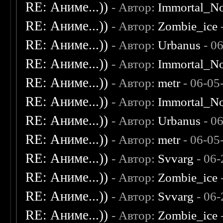
RE: Аниме...))
- Автор:
Immortal_N
RE: Аниме...))
- Автор:
Zombie_ice
RE: Аниме...))
- Автор:
Urbanus
- 0
RE: Аниме...))
- Автор:
Immortal_N
RE: Аниме...))
- Автор:
metr
- 06-05
RE: Аниме...))
- Автор:
Immortal_N
RE: Аниме...))
- Автор:
Urbanus
- 0
RE: Аниме...))
- Автор:
metr
- 06-05
RE: Аниме...))
- Автор:
Svvarg
- 06-
RE: Аниме...))
- Автор:
Zombie_ice
RE: Аниме...))
- Автор:
Svvarg
- 06-
RE: Аниме...))
- Автор:
Zombie_ice