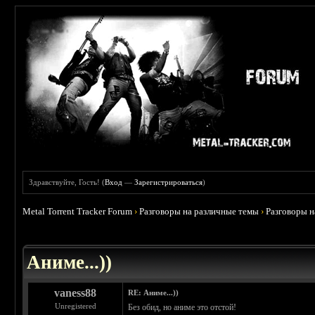
Здравствуйте, Гость! (
Вход
—
Зарегистрироваться
)
Metal Torrent Tracker Forum
›
Разговоры на различные темы
›
Разговоры 
 3.8
Аниме...))
vaness88
RE: Аниме...))
Unregistered
Без обид, но аниме это отстой!