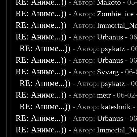
RE: Аниме...))
- Автор:
Makoto
- 05
RE: Аниме...))
- Автор:
Zombie_ice
RE: Аниме...))
- Автор:
Immortal_N
RE: Аниме...))
- Автор:
Urbanus
- 0
RE: Аниме...))
- Автор:
psykatz
- 0
RE: Аниме...))
- Автор:
Urbanus
- 0
RE: Аниме...))
- Автор:
Svvarg
- 06-
RE: Аниме...))
- Автор:
psykatz
- 0
RE: Аниме...))
- Автор:
metr
- 06-02
RE: Аниме...))
- Автор:
kateshnik
-
RE: Аниме...))
- Автор:
Urbanus
- 0
RE: Аниме...))
- Автор:
Immortal_N