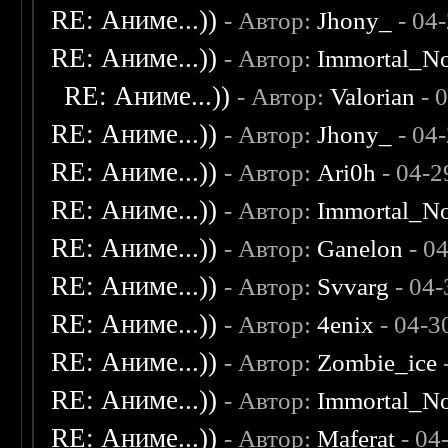
RE: Аниме...))
- Автор:
Jhony_
- 04
RE: Аниме...))
- Автор:
Immortal_N
RE: Аниме...))
- Автор:
Valorian
- 
RE: Аниме...))
- Автор:
Jhony_
- 04
RE: Аниме...))
- Автор:
Ari0h
- 04-2
RE: Аниме...))
- Автор:
Immortal_N
RE: Аниме...))
- Автор:
Ganelon
- 0
RE: Аниме...))
- Автор:
Svvarg
- 04-
RE: Аниме...))
- Автор:
4enix
- 04-3
RE: Аниме...))
- Автор:
Zombie_ice
RE: Аниме...))
- Автор:
Immortal_N
RE: Аниме...))
- Автор:
Maferat
- 04