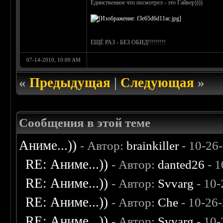
Единственное что посмотрел - это Гайвер))))
ЕЩЁ РАЗ - БЕЗ ОБИД!!!!!!!!!
07-14-2010, 10:00 AM
«
Предыдущая
|
Следующая
»
Сообщения в этой теме
Аниме...))
- Автор:
brainkiller
- 10-26
RE: Аниме...))
- Автор:
danted26
- 1
RE: Аниме...))
- Автор:
Svvarg
- 10-
RE: Аниме...))
- Автор:
Che
- 10-26
RE: Аниме...))
- Автор:
Svvarg
- 10-