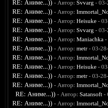
RE: Аниме...))
- Автор:
Svvarg
- 03-
RE: Аниме...))
- Автор:
Immortal_N
RE: Аниме...))
- Автор:
Heisuke
- 03
RE: Аниме...))
- Автор:
Svvarg
- 03-
RE: Аниме...))
- Автор:
Maniachka
-
RE: Аниме...))
- Автор:
metr
- 03-28
RE: Аниме...))
- Автор:
Immortal_N
RE: Аниме...))
- Автор:
Heisuke
- 03
RE: Аниме...))
- Автор:
metr
- 03-28
RE: Аниме...))
- Автор:
Immortal_N
RE: Аниме...))
- Автор:
Satansoft
- 
RE: Аниме...))
- Автор:
Immortal_N