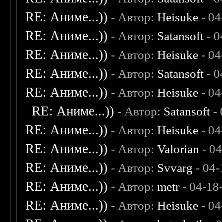
RE: Аниме...))
- Автор:
Heisuke
- 04
RE: Аниме...))
- Автор:
Satansoft
- 0
RE: Аниме...))
- Автор:
Heisuke
- 04
RE: Аниме...))
- Автор:
Satansoft
- 0
RE: Аниме...))
- Автор:
Heisuke
- 04
RE: Аниме...))
- Автор:
Satansoft
- 
RE: Аниме...))
- Автор:
Heisuke
- 04
RE: Аниме...))
- Автор:
Valorian
- 0
RE: Аниме...))
- Автор:
Svvarg
- 04-
RE: Аниме...))
- Автор:
metr
- 04-18
RE: Аниме...))
- Автор:
Heisuke
- 04