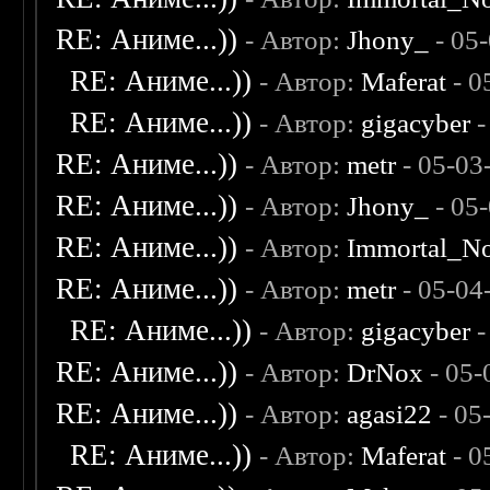
RE: Аниме...))
- Автор:
Jhony_
- 05
RE: Аниме...))
- Автор:
Maferat
- 0
RE: Аниме...))
- Автор:
gigacyber
-
RE: Аниме...))
- Автор:
metr
- 05-03
RE: Аниме...))
- Автор:
Jhony_
- 05
RE: Аниме...))
- Автор:
Immortal_N
RE: Аниме...))
- Автор:
metr
- 05-04
RE: Аниме...))
- Автор:
gigacyber
-
RE: Аниме...))
- Автор:
DrNox
- 05-
RE: Аниме...))
- Автор:
agasi22
- 05
RE: Аниме...))
- Автор:
Maferat
- 0