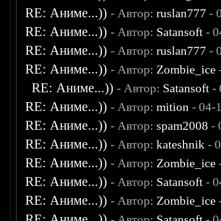
RE: Аниме...))
- Автор:
ruslan777
- 
RE: Аниме...))
- Автор:
Satansoft
- 0
RE: Аниме...))
- Автор:
ruslan777
- 
RE: Аниме...))
- Автор:
Zombie_ice
RE: Аниме...))
- Автор:
Satansoft
- 
RE: Аниме...))
- Автор:
mition
- 04-
RE: Аниме...))
- Автор:
spam2008
- 
RE: Аниме...))
- Автор:
kateshnik
- 
RE: Аниме...))
- Автор:
Zombie_ice
RE: Аниме...))
- Автор:
Satansoft
- 0
RE: Аниме...))
- Автор:
Zombie_ice
RE: Аниме...))
- Автор:
Satansoft
- 0