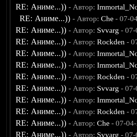
RE: Аниме...))
- Автор:
Immortal_N
RE: Аниме...))
- Автор:
Che
- 07-0
RE: Аниме...))
- Автор:
Svvarg
- 07-
RE: Аниме...))
- Автор:
Rockden
- 0
RE: Аниме...))
- Автор:
Immortal_N
RE: Аниме...))
- Автор:
Immortal_N
RE: Аниме...))
- Автор:
Rockden
- 0
RE: Аниме...))
- Автор:
Svvarg
- 07-
RE: Аниме...))
- Автор:
Immortal_N
RE: Аниме...))
- Автор:
Rockden
- 0
RE: Аниме...))
- Автор:
Che
- 07-04
RE: Аниме...))
- Автор:
Svvarg
- 07-