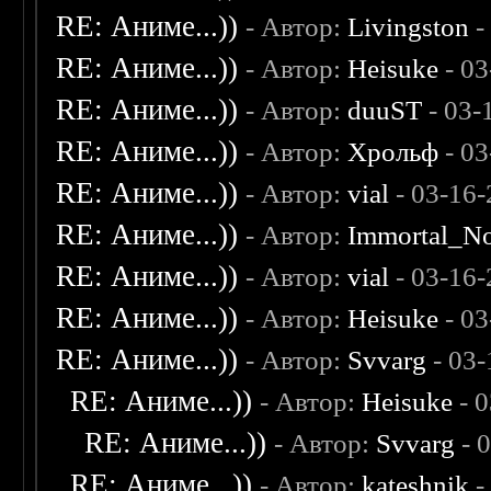
RE: Аниме...))
- Автор:
Livingston
-
RE: Аниме...))
- Автор:
Heisuke
- 03
RE: Аниме...))
- Автор:
duuST
- 03-
RE: Аниме...))
- Автор:
Хрольф
- 03
RE: Аниме...))
- Автор:
vial
- 03-16-
RE: Аниме...))
- Автор:
Immortal_N
RE: Аниме...))
- Автор:
vial
- 03-16-
RE: Аниме...))
- Автор:
Heisuke
- 03
RE: Аниме...))
- Автор:
Svvarg
- 03-
RE: Аниме...))
- Автор:
Heisuke
- 
RE: Аниме...))
- Автор:
Svvarg
- 
RE: Аниме...))
- Автор:
kateshnik
-