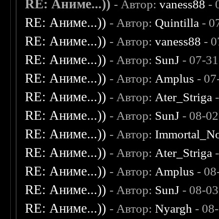
RE: Аниме...))
- Автор:
vaness88
- 
RE: Аниме...))
- Автор:
Quintilla
- 0
RE: Аниме...))
- Автор:
vaness88
- 0
RE: Аниме...))
- Автор:
SunJ
- 07-3
RE: Аниме...))
- Автор:
Amplus
- 07
RE: Аниме...))
- Автор:
Ater_Striga
-
RE: Аниме...))
- Автор:
SunJ
- 08-0
RE: Аниме...))
- Автор:
Immortal_N
RE: Аниме...))
- Автор:
Ater_Striga
-
RE: Аниме...))
- Автор:
Amplus
- 08
RE: Аниме...))
- Автор:
SunJ
- 08-0
RE: Аниме...))
- Автор:
Nyargh
- 08