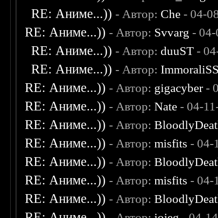
RE: Аниме...))
- Автор:
Che
- 04-0
RE: Аниме...))
- Автор:
Svvarg
- 04-
RE: Аниме...))
- Автор:
duuST
- 04
RE: Аниме...))
- Автор:
ImmoraliSS
RE: Аниме...))
- Автор:
gigacyber
- 
RE: Аниме...))
- Автор:
Nate
- 04-11
RE: Аниме...))
- Автор:
BloodlyDea
RE: Аниме...))
- Автор:
misfits
- 04-
RE: Аниме...))
- Автор:
BloodlyDea
RE: Аниме...))
- Автор:
misfits
- 04-
RE: Аниме...))
- Автор:
BloodlyDea
RE: Аниме...))
- Автор:
iojeg
- 04-1