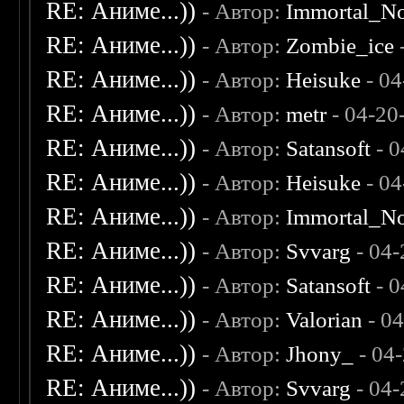
RE: Аниме...))
- Автор:
Immortal_N
RE: Аниме...))
- Автор:
Zombie_ice
RE: Аниме...))
- Автор:
Heisuke
- 04
RE: Аниме...))
- Автор:
metr
- 04-20
RE: Аниме...))
- Автор:
Satansoft
- 0
RE: Аниме...))
- Автор:
Heisuke
- 04
RE: Аниме...))
- Автор:
Immortal_N
RE: Аниме...))
- Автор:
Svvarg
- 04-
RE: Аниме...))
- Автор:
Satansoft
- 0
RE: Аниме...))
- Автор:
Valorian
- 0
RE: Аниме...))
- Автор:
Jhony_
- 04
RE: Аниме...))
- Автор:
Svvarg
- 04-