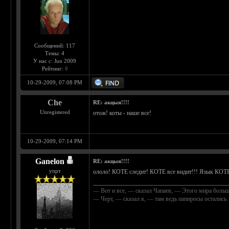
Сообщений: 117
Темы: 4
У нас с: Jun 2009
Рейтинг:
0
10-29-2009, 07:08 PM
Che
RE: акцыя!!!!
Unregistered
отож! коты - наше все!
10-29-2009, 07:14 PM
Ganelon
RE: акцыя!!!!
упрт
ололо! КОТЕ следит! КОТЕ все видит!!! Язык КОТЕ
____________________________________________
— Вот и все, — сказал Чапаев, — Этого мира больш
— Черт, — сказал я, — там ведь папиросы осталис