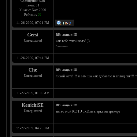
Сообщений: 936
Темы: 51
У нас с: Nov 2009
Рейтинг:
38
11-26-2009, 07:21 PM
Gersi
RE: акцыя!!!!
Unregistered
как тебе такой котэ? ))
<--------
11-26-2009, 07:44 PM
Che
RE: акцыя!!!!
Unregistered
лихой котэ!!!! я вам ща как добавлю в аплод гиг!!! то
11-27-2009, 01:00 AM
KenichiSE
RE: акцыя!!!!
Unregistered
зы во мой КОТЭ ..xD,аватарка на трекере
11-27-2009, 04:25 PM