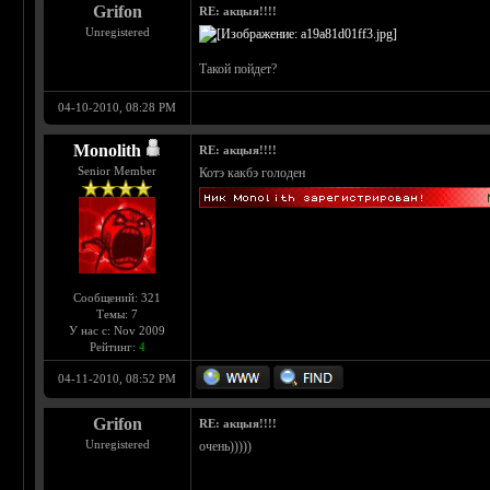
Grifon
RE: акцыя!!!!
Unregistered
Такой пойдет?
04-10-2010, 08:28 PM
Monolith
RE: акцыя!!!!
Senior Member
Котэ какбэ голоден
Сообщений: 321
Темы: 7
У нас с: Nov 2009
Рейтинг:
4
04-11-2010, 08:52 PM
Grifon
RE: акцыя!!!!
Unregistered
очень)))))