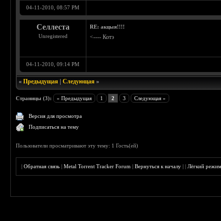
04-11-2010, 08:57 PM
Селлеста
RE: акцыя!!!!
Unregistered
<---- Котэ
04-11-2010, 09:14 PM
«
Предыдущая
|
Следующая
»
Страницы (3):
« Предыдущая
1
2
3
Следующая »
Версия для просмотра
Подписаться на тему
Пользователи просматривают эту тему: 1 Гость(ей)
|
Обратная связь
|
Metal Torrent Tracker Forum
|
Вернуться к началу
|
|
Лёгкий режи