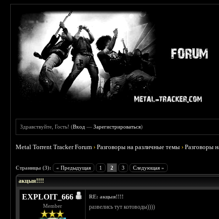
Здравствуйте, Гость! (
Вход
—
Зарегистрироваться
)
Metal Torrent Tracker Forum
›
Разговоры на различные темы
›
Разговоры 
 0
Страницы (3):
« Предыдущая
1
2
3
Следующая »
акцыя!!!!
EXPLOIT_666
RE: акцыя!!!!
Member
развелись тут котоводы))))