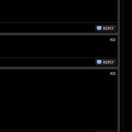
#22
#23