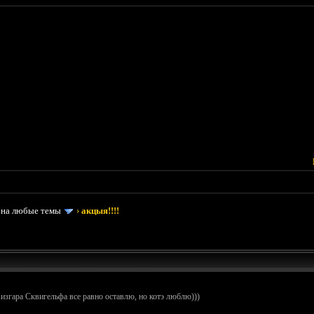
 на любые темы
›
акцыя!!!!
визгара Сквигельфа все равно оставлю, но котэ люблю)))