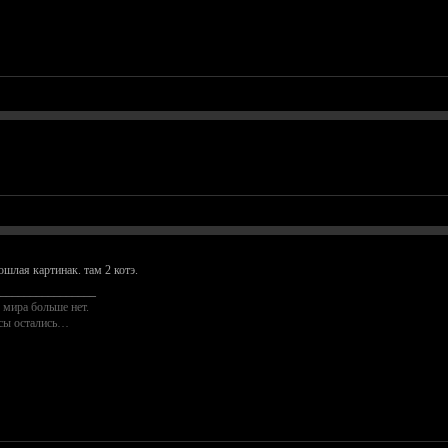
ошлая картинак. там 2 котэ.
________________
 мира больше нет.
осы остались…