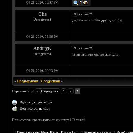
04-20-2010, 08:37 PM
Che
RE: акцыя!!!!
Unregistered
да, там котэ любят друг друга )))
04-20-2010, 08:56 PM
AndriyK
RE: акцыя!!!!
Unregistered
та ничего, это мартовский котэ!
04-20-2010, 09:23 PM
«
Предыдущая
|
Следующая
»
Страницы (3):
« Предыдущая
1
2
3
Версия для просмотра
Подписаться на тему
Пользователи просматривают эту тему: 1 Гость(ей)
|
Обратная связь
|
Metal Torrent Tracker Forum
|
Вернуться к началу
|
|
Лёгкий реж