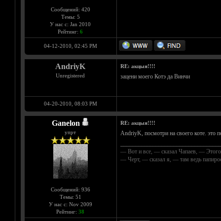
Сообщений: 420
Темы: 5
У нас с: Jan 2010
Рейтинг:
6
04-12-2010, 02:45 PM
AndriyK
RE: акцыя!!!!
Unregistered
зацени моего Котэ да Винчи
04-20-2010, 08:03 PM
Ganelon
RE: акцыя!!!!
упрт
AndriyK, посмотри на своего коте. это п
__________________________________
— Вот и все, — сказал Чапаев, — Этого
— Черт, — сказал я, — там ведь папир
Сообщений: 936
Темы: 51
У нас с: Nov 2009
Рейтинг:
38