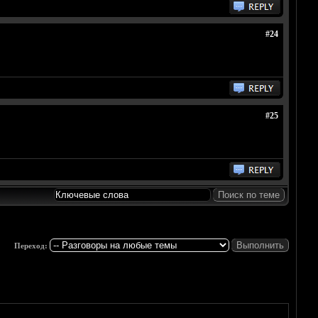
#24
#25
Переход: