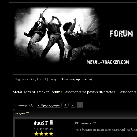
Здравствуйте, Гость! (
Вход
—
Зарегистрироваться
)
Metal Torrent Tracker Forum
›
Разговоры на различные темы
›
Разговоры
Голосов: 0 - Средняя оценка: 0
1
2
3
4
5
Страницы (3):
« Предыдущая
1
2
3
акцыя!!!!
duuST
RE: акцыя!!!!
С17H21NO4
чета бредовая идея мне кажется))) я Ск