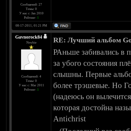
Сообщений: 27
Темы: 0
У нас с: Jan 2010
Рейтинг:
1
08-17-2011, 01:21 PM
Gavnorock84
RE: Лучший альбом Go
Newbie
РАньше забивались в п
за убого состояния пл
слышны. Первые альбо
Сообщений: 4
Темы: 0
более трэшевые. Но Го
У нас с: Mar 2011
Рейтинг:
1
(надеюсь он вылечится
которая достойна назы
Antichrist