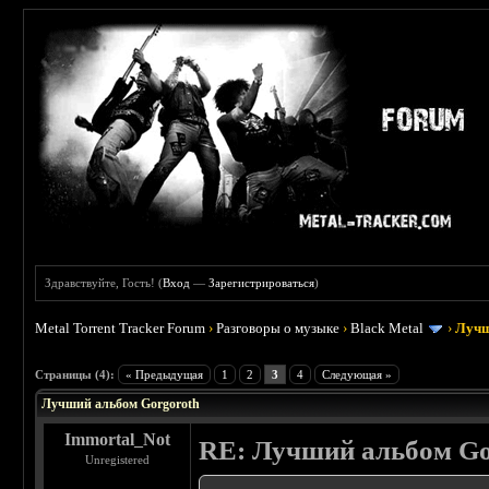
Здравствуйте, Гость! (
Вход
—
Зарегистрироваться
)
Metal Torrent Tracker Forum
›
Разговоры о музыке
›
Black Metal
›
Лучш
 5
Страницы (4):
« Предыдущая
1
2
3
4
Следующая »
Лучший альбом Gorgoroth
Immortal_Not
RE: Лучший альбом Go
Unregistered