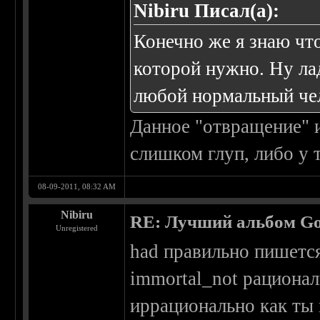
Nibiru Писал(а):
Конечно же я знаю чт
которой нужно. Ну ла
любой нормальный че
Данное "отвращение" и
слишком глуп, либо у 
08-09-2011, 08:32 AM
Nibiru
RE: Лучший альбом Go
Unregistered
had правильно пишетс
immortal_not рационал
иррационально как ты 