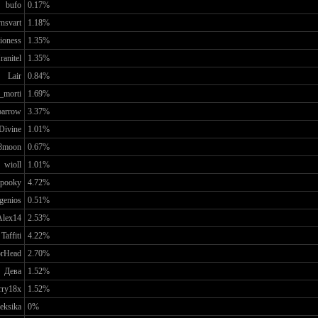
bufo
0.17%
nsvart
1.18%
ioness
1.35%
ranitel
1.35%
Lair
0.84%
_morti
1.69%
parrow
3.37%
Divine
1.01%
8moon
0.67%
wioll
1.01%
pooky
4.72%
genios
0.51%
Alex14
2.53%
Taffiti
4.22%
rHead
2.70%
Дева
1.52%
rry18x
1.52%
leksika
0%