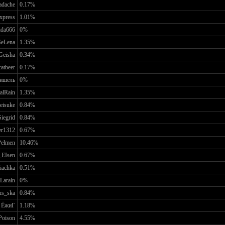
adache
0.17%
xpress
1.01%
ida666
0%
SeLena
1.35%
Geisha
0.34%
catbeer
0.17%
ишель
0%
alRain
1.35%
eisuke
0.84%
Siegrid
0.84%
er1312
0.67%
Pelmen
10.46%
EIsen
0.67%
iachka
0.51%
Larain
0%
us_ska
0.84%
ЁжиГ
1.18%
Poison
4.55%