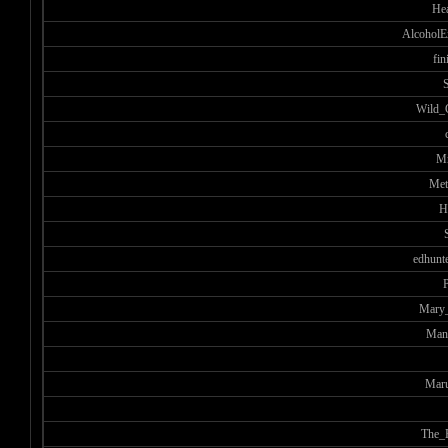
He
AlcoholE
fin
Wild_
М
Met
H
edhunt
Mary_
Man
Mar
The_