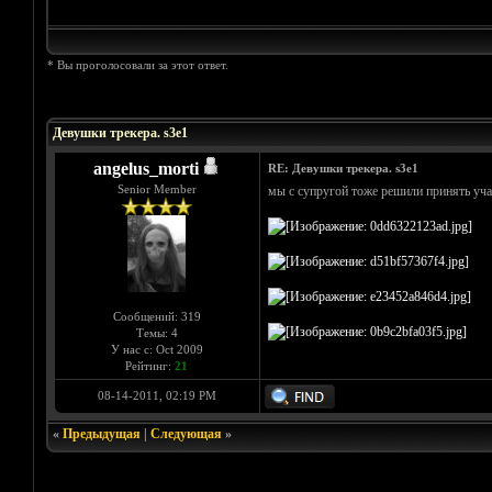
* Вы проголосовали за этот ответ.
Голосов: 18 - Средняя оценка: 4.67
1
2
3
4
5
Девушки трекера. s3e1
angelus_morti
RE: Девушки трекера. s3e1
Senior Member
мы с супругой тоже решили принять уча
Сообщений: 319
Темы: 4
У нас с: Oct 2009
Рейтинг:
21
08-14-2011, 02:19 PM
«
Предыдущая
|
Следующая
»