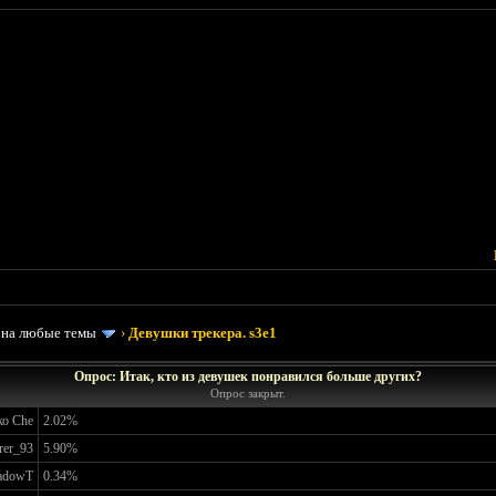
 на любые темы
›
Девушки трекера. s3e1
Опрос: Итак, кто из девушек понравился больше других?
Опрос закрыт.
о Che
2.02%
rer_93
5.90%
adowT
0.34%