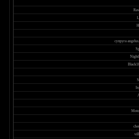
Rav
L
H
супруга angelus
S
Night
Black1
S
In
Moto
che
vil