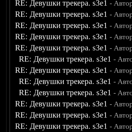
RE: Девушки трекера. s3e1
- Авто
RE: Девушки трекера. s3e1
- Авто
RE: Девушки трекера. s3e1
- Авто
RE: Девушки трекера. s3e1
- Авто
RE: Девушки трекера. s3e1
- Авто
RE: Девушки трекера. s3e1
- Авт
RE: Девушки трекера. s3e1
- Авто
RE: Девушки трекера. s3e1
- Авт
RE: Девушки трекера. s3e1
- Авт
RE: Девушки трекера. s3e1
- Авто
RE: Девушки трекера. s3e1
- Авто
RE: Девушки трекера. s3e1
- Авто