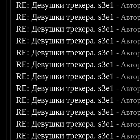
RE: Девушки трекера. s3e1
- Авто
RE: Девушки трекера. s3e1
- Авто
RE: Девушки трекера. s3e1
- Авто
RE: Девушки трекера. s3e1
- Авто
RE: Девушки трекера. s3e1
- Авто
RE: Девушки трекера. s3e1
- Авто
RE: Девушки трекера. s3e1
- Авто
RE: Девушки трекера. s3e1
- Авто
RE: Девушки трекера. s3e1
- Авто
RE: Девушки трекера. s3e1
- Авто
RE: Девушки трекера. s3e1
- Авто
RE: Девушки трекера. s3e1
- Авто