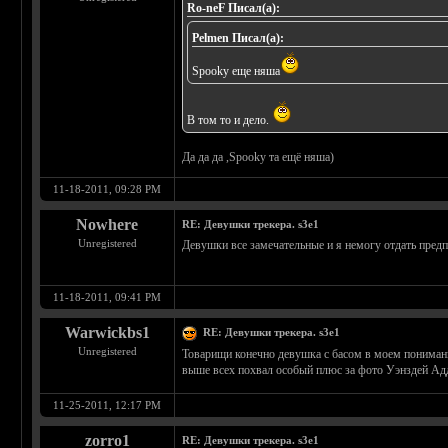
Ro-neF Писал(а):
Pelmen Писал(а):
Spooky еще няша
В том то и дело.
Да да да ,Spooky та ещё няша)
11-18-2011, 09:28 PM
Nowhere
RE: Девушки трекера. s3e1
Unregistered
Девушки все замечательные и я немогу отдать предп
11-18-2011, 09:41 PM
Warwickbs1
RE: Девушки трекера. s3e1
Unregistered
Товарищи конечно девушка с басом в моем понимании 
выше всех похвал особый плюс за фото Уэнздей 
11-25-2011, 12:17 PM
zorro1
RE: Девушки трекера. s3e1