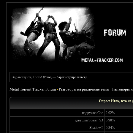
Здравствуйте, Гость! (
Вход
—
Зарегистрироваться
)
Metal Torrent Tracker Forum
›
Разговоры на различные темы
›
Разговоры 
Опрос: Итак, кто из
подружко Che
2.02%
девушка Soarer_93
5.90%
ShadowT
0.34%