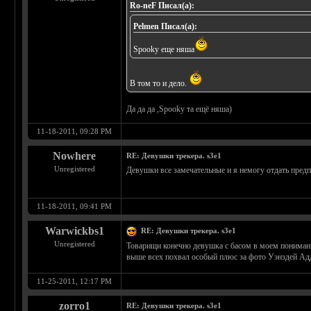
Ro-neF Писал(а):
Pelmen Писал(а):
Spooky еще няша
В том то и дело.
Да да да ,Spooky та ещё няша)
11-18-2011, 09:28 PM
Nowhere
RE: Девушки трекера. s3e1
Unregistered
Девушки все замечательные и я немогу отдать предп
11-18-2011, 09:41 PM
Warwickbs1
RE: Девушки трекера. s3e1
Unregistered
Товарищи конечно девушка с басом в моем понимании 
выше всех похвал особый плюс за фото Уэнздей 
11-25-2011, 12:17 PM
zorro1
RE: Девушки трекера. s3e1