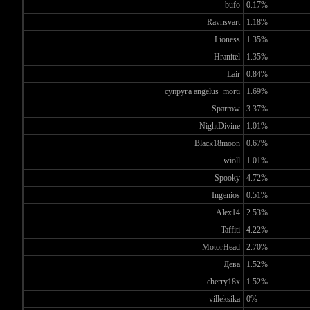
bufo
0.17%
Ravnsvart
1.18%
Lioness
1.35%
Hranitel
1.35%
Lair
0.84%
супруга angelus_morti
1.69%
Sparrow
3.37%
NightDivine
1.01%
Black18moon
0.67%
wioll
1.01%
Spooky
4.72%
Ingenios
0.51%
Alex14
2.53%
Taffiti
4.22%
MotorHead
2.70%
Дева
1.52%
cherry18x
1.52%
villeksika
0%