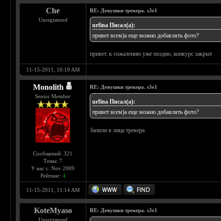
Che
RE: Девушки трекера. s3e1
Unregistered
urfina Писал(а):
привет всем)а еще можно добавлять фото?
привет. к сожалению уже поздно, конкурс закрыт
11-15-2011, 10:19 AM
Monolith
RE: Девушки трекера. s3e1
Senior Member
urfina Писал(а):
привет всем)а еще можно добавлять фото?
Запили в лица трекера
Сообщений: 321
Темы: 7
У нас с: Nov 2009
Рейтинг:
4
11-15-2011, 11:14 AM
KoteMyaso
RE: Девушки трекера. s3e1
Unregistered