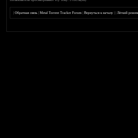
|
Обратная связь
|
Metal Torrent Tracker Forum
|
Вернуться к началу
|
|
Лёгкий режи