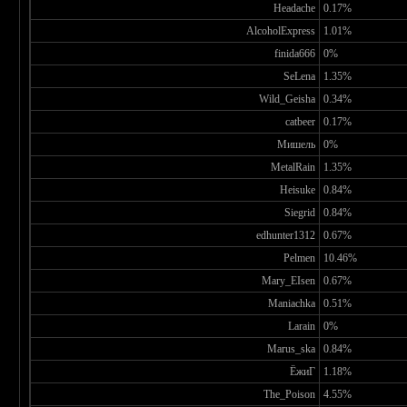
Headache
0.17%
AlcoholExpress
1.01%
finida666
0%
SeLena
1.35%
Wild_Geisha
0.34%
catbeer
0.17%
Мишель
0%
MetalRain
1.35%
Heisuke
0.84%
Siegrid
0.84%
edhunter1312
0.67%
Pelmen
10.46%
Mary_EIsen
0.67%
Maniachka
0.51%
Larain
0%
Marus_ska
0.84%
ЁжиГ
1.18%
The_Poison
4.55%