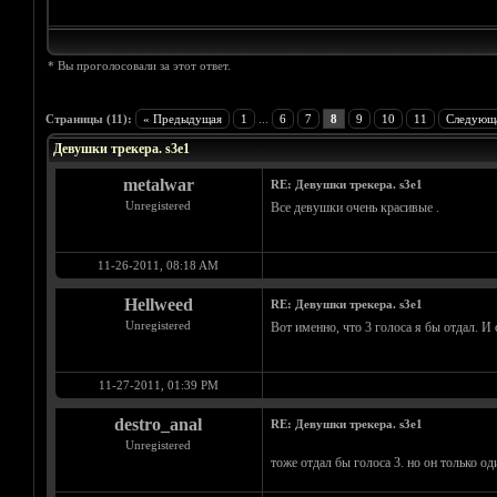
* Вы проголосовали за этот ответ.
Голосов: 18 - Средняя оценка: 4.67
1
2
3
4
5
Страницы (11):
« Предыдущая
1
...
6
7
8
9
10
11
Следующ
Девушки трекера. s3e1
metalwar
RE: Девушки трекера. s3e1
Unregistered
Все девушки очень красивые .
11-26-2011, 08:18 AM
Hellweed
RE: Девушки трекера. s3e1
Unregistered
Вот именно, что 3 голоса я бы отдал. И 
11-27-2011, 01:39 PM
destro_anal
RE: Девушки трекера. s3e1
Unregistered
тоже отдал бы голоса 3. но он только од