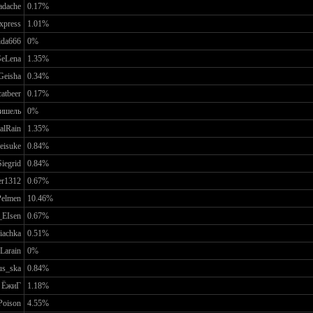
adache
0.17%
xpress
1.01%
ida666
0%
SeLena
1.35%
Geisha
0.34%
catbeer
0.17%
ишель
0%
alRain
1.35%
eisuke
0.84%
Siegrid
0.84%
er1312
0.67%
Pelmen
10.46%
EIsen
0.67%
iachka
0.51%
Larain
0%
us_ska
0.84%
ЁжиГ
1.18%
Poison
4.55%