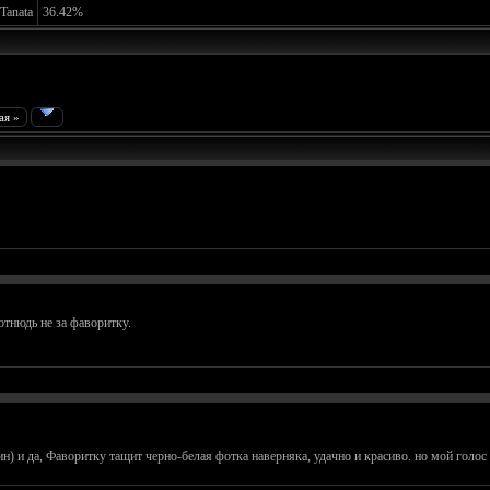
Tanata
36.42%
ая »
отнюдь не за фаворитку.
ин) и да, Фаворитку тащит черно-белая фотка наверняка, удачно и красиво. но мой голос 