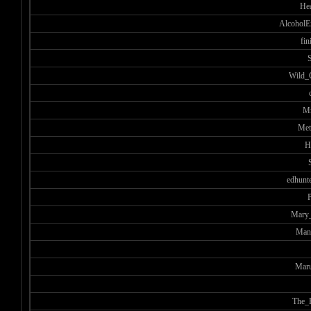
He
AlcoholE
fin
Wild_
М
Met
H
edhunt
Mary_
Man
Mar
The_