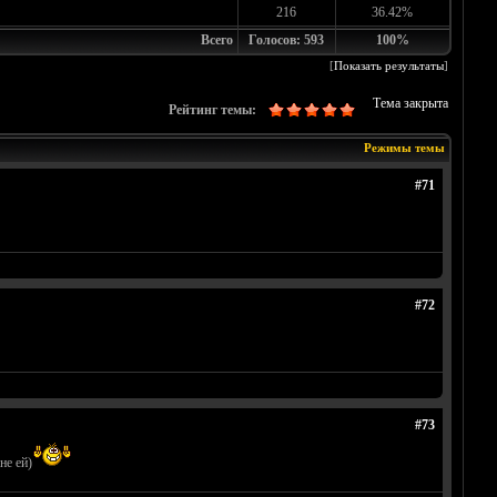
216
36.42%
Всего
Голосов: 593
100%
[
Показать результаты
]
Тема закрыта
Рейтинг темы:
Режимы темы
#71
#72
#73
не ей)