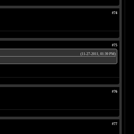
#74
#75
(11-27-2011, 01:39 PM)
#76
#77