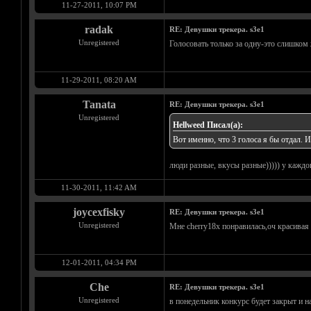
11-27-2011, 10:07 PM
radak
RE: Девушки трекера. s3e1
Unregistered
Голосовать только за одну-это слишком 
11-29-2011, 08:20 AM
Tanata
RE: Девушки трекера. s3e1
Unregistered
Hellweed Писал(а):
Вот именно, что 3 голоса я бы отдал. И
люди разные, вкусы разные))))) у каждо
11-30-2011, 11:42 AM
joycexfisky
RE: Девушки трекера. s3e1
Unregistered
Мне cherry18x понравилась,оч красивая и
12-01-2011, 04:34 PM
Che
RE: Девушки трекера. s3e1
Unregistered
в понедельник конкурс будет закрыт и н