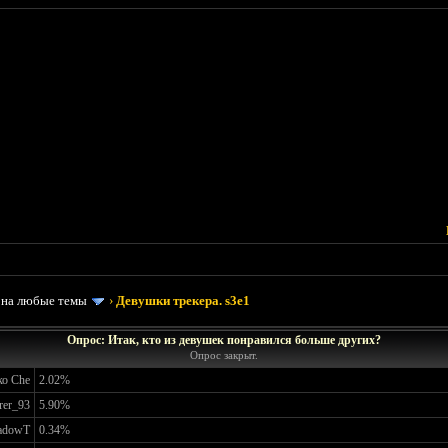
 на любые темы
›
Девушки трекера. s3e1
Опрос: Итак, кто из девушек понравился больше других?
Опрос закрыт.
о Che
2.02%
rer_93
5.90%
adowT
0.34%