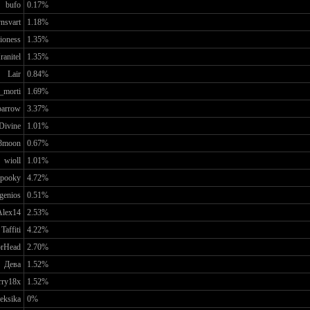
bufo
0.17%
nsvart
1.18%
ioness
1.35%
ranitel
1.35%
Lair
0.84%
_morti
1.69%
parrow
3.37%
Divine
1.01%
8moon
0.67%
wioll
1.01%
pooky
4.72%
genios
0.51%
Alex14
2.53%
Taffiti
4.22%
rHead
2.70%
Дева
1.52%
rry18x
1.52%
leksika
0%