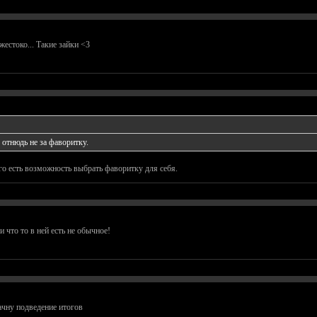
жестоко... Такие зайки <3
 отнюдь не за фаворитку.
го есть возможность выбрать фаворитку для себя.
 что то в ней есть не обычное!
ачну подведение итогов