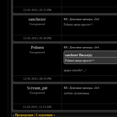
12-01-2011, 05:13 PM
sanchezer
RE: Девушки трекера. s3e1
Unregistered
Pelmen няша просто^^
12-01-2011, 05:30 PM
Pelmen
RE: Девушки трекера. s3e1
Unregistered
sanchezer Писал(а):
Pelmen няша просто^^
арара спасибо^_^
12-01-2011, 06:19 PM
Scream_pie
RE: Девушки трекера. s3e1
Unregistered
люблю пельменьки.
12-02-2011, 12:15 AM
«
Предыдущая
|
Следующая
»