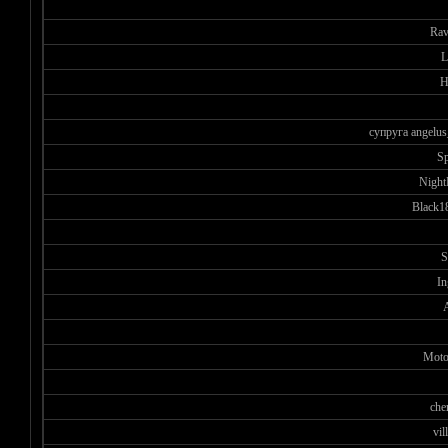
Rav
L
H
супруга angelus
S
Night
Black1
S
In
Moto
che
vil