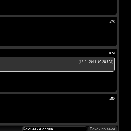
#78
#79
(12-01-2011, 05:30 PM)
#80