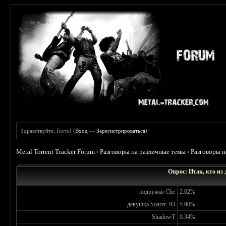
Здравствуйте, Гость! (
Вход
—
Зарегистрироваться
)
Metal Torrent Tracker Forum
›
Разговоры на различные темы
›
Разговоры 
Опрос: Итак, кто из
подружко Che
2.02%
девушка Soarer_93
5.90%
ShadowT
0.34%