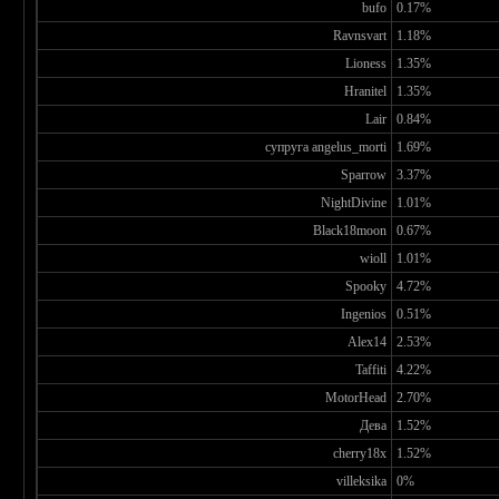
bufo
0.17%
Ravnsvart
1.18%
Lioness
1.35%
Hranitel
1.35%
Lair
0.84%
супруга angelus_morti
1.69%
Sparrow
3.37%
NightDivine
1.01%
Black18moon
0.67%
wioll
1.01%
Spooky
4.72%
Ingenios
0.51%
Alex14
2.53%
Taffiti
4.22%
MotorHead
2.70%
Дева
1.52%
cherry18x
1.52%
villeksika
0%