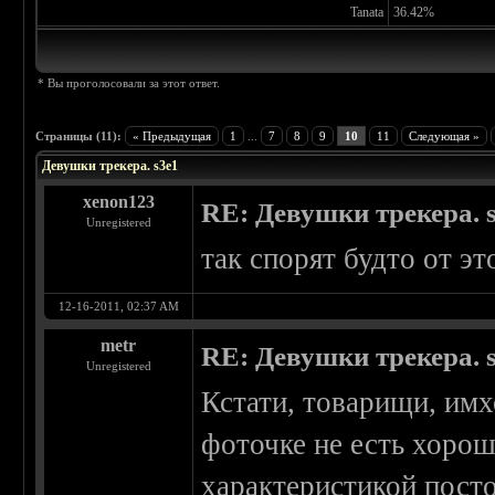
Tanata
36.42%
* Вы проголосовали за этот ответ.
Страницы (11):
« Предыдущая
1
...
7
8
9
10
11
Следующая »
Девушки трекера. s3e1
xenon123
RE: Девушки трекера. 
Unregistered
так спорят будто от это
12-16-2011, 02:37 AM
metr
RE: Девушки трекера. 
Unregistered
Кстати, товарищи, имх
фоточке не есть хорош
характеристикой посто