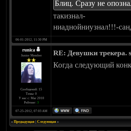
Блиц. Сразу не опозна
такизнал-
ниаднойниузнал!!!-са
06-01-2012, 11:30 PM
runica
RE: Девушки трекера. 
Junior Member
Когда следующий конк
Сообщений: 15
Темы: 0
У нас с: Mar 2010
Рейтинг:
3
07-25-2012, 07:03 AM
«
Предыдущая
|
Следующая
»