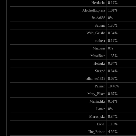
Headache
0.17%
AlcoholExpress
1.01%
finida666
0%
SeLena
1.35%
Wild_Geisha
0.34%
catbeer
0.17%
Мишель
0%
MetalRain
1.35%
Heisuke
0.84%
Siegrid
0.84%
edhunter1312
0.67%
Pelmen
10.46%
Mary_EIsen
0.67%
Maniachka
0.51%
Larain
0%
Marus_ska
0.84%
ЁжиГ
1.18%
The_Poison
4.55%