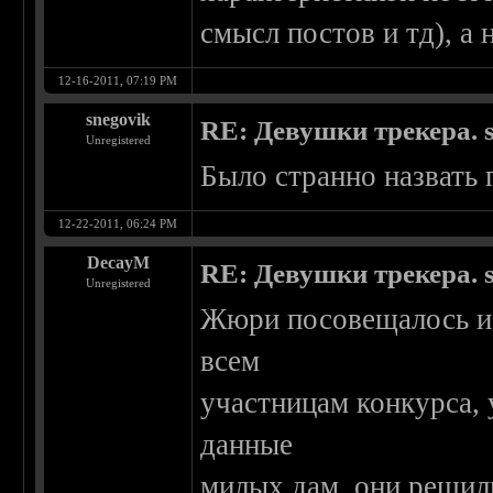
смысл постов и тд), а 
12-16-2011, 07:19 PM
snegovik
RE: Девушки трекера. 
Unregistered
Было странно назвать
12-22-2011, 06:24 PM
DecayM
RE: Девушки трекера. 
Unregistered
Жюри посовещалось и 
всем
участницам конкурса,
данные
милых дам, они решили