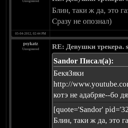
Unregistered
Блин, таки ж да, это г
Сразу не опознал)
05-04-2012, 02:44 PM
psykatz
RE: Девушки трекера. 
Unregistered
Sandor Писал(а):
БекяЗяки
http://www.youtube.co
котэ не адабряе--бо д
[quote='Sandor' pid='3
Блин, таки ж да, это 