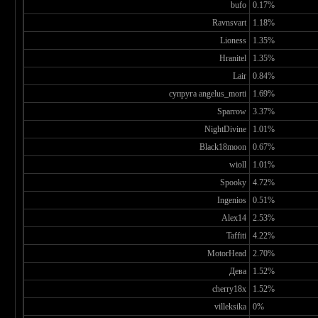
bufo
0.17%
Ravnsvart
1.18%
Lioness
1.35%
Hranitel
1.35%
Lair
0.84%
супруга angelus_morti
1.69%
Sparrow
3.37%
NightDivine
1.01%
Black18moon
0.67%
wioll
1.01%
Spooky
4.72%
Ingenios
0.51%
Alex14
2.53%
Taffiti
4.22%
MotorHead
2.70%
Дева
1.52%
cherry18x
1.52%
villeksika
0%