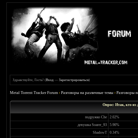
Здравствуйте, Гость! (
Вход
—
Зарегистрироваться
)
Metal Torrent Tracker Forum
›
Разговоры на различные темы
›
Разговоры 
Опрос: Итак, кто из
подружко Che
2.02%
девушка Soarer_93
5.90%
ShadowT
0.34%