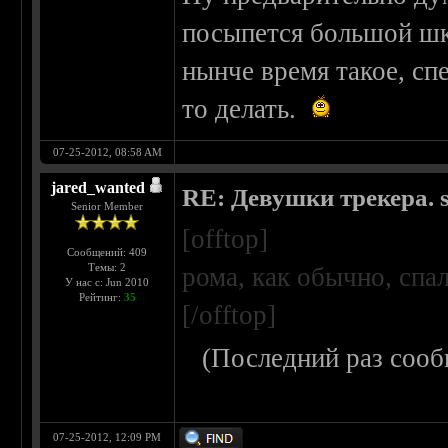
посыпется большой шкв
нынче время такое, сп
то делать.
07-25-2012, 08:58 AM
jared_wanted
RE: Девушки трекера. 
Senior Member
[offtop]
Сообщений: 409
Темы: 2
рома, как обычно, спал
У нас с: Jun 2010
Рейтинг:
35
[/offtop]
(Последний раз сооб
07-25-2012, 12:09 PM