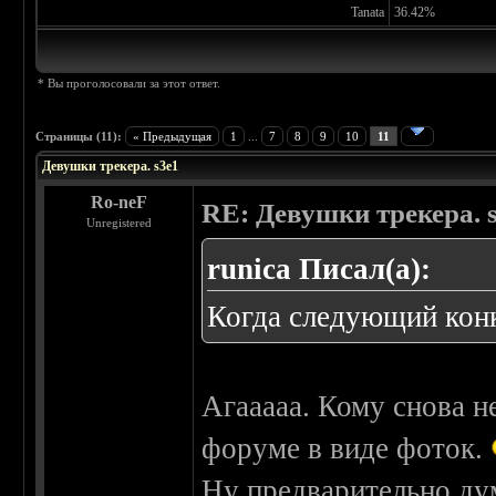
Tanata
36.42%
* Вы проголосовали за этот ответ.
Страницы (11):
« Предыдущая
1
...
7
8
9
10
11
Девушки трекера. s3e1
Ro-neF
RE: Девушки трекера. 
Unregistered
runica Писал(а):
Когда следующий кон
Агааааа. Кому снова н
форуме в виде фоток.
Ну предварительно дум