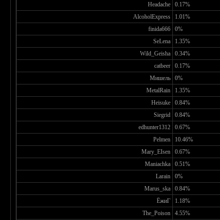
Headache
0.17%
AlcoholExpress
1.01%
finida666
0%
SeLena
1.35%
Wild_Geisha
0.34%
catbeer
0.17%
Мишель
0%
MetalRain
1.35%
Heisuke
0.84%
Siegrid
0.84%
edhunter1312
0.67%
Pelmen
10.46%
Mary_EIsen
0.67%
Maniachka
0.51%
Larain
0%
Marus_ska
0.84%
ЁжиГ
1.18%
The_Poison
4.55%