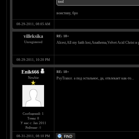
tool
воистину, бро
08-29-2011, 08:05 AM
villeksika
RE: 18+
Unregistered
Alcest,All my faith lost,Anathema,Velvet Acid Christ и
08-29-2011, 10:20 PM
Enik666
RE: 18+
Newbie
PsyTrance. а под остальное, да, отвлекает как-то...
Сообщений: 1
Темы: 0
У нас с: Jan 2011
Рейтинг:
0
08-31-2011, 08:10 PM