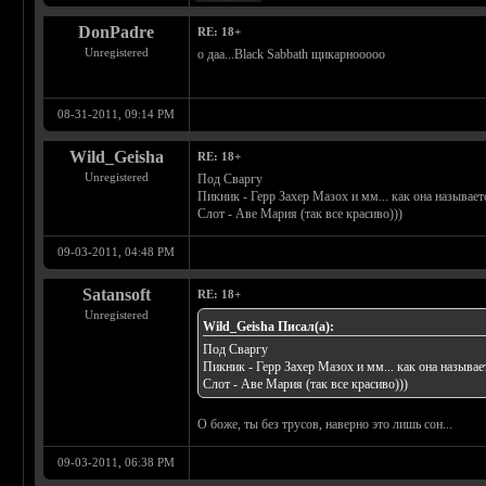
DonPadre
RE: 18+
Unregistered
о даа...Black Sabbath щикарнооооо
08-31-2011, 09:14 PM
Wild_Geisha
RE: 18+
Unregistered
Под Сваргу
Пикник - Герр Захер Мазох и мм... как она называет
Слот - Аве Мария (так все красиво)))
09-03-2011, 04:48 PM
Satansoft
RE: 18+
Unregistered
Wild_Geisha Писал(а):
Под Сваргу
Пикник - Герр Захер Мазох и мм... как она называе
Слот - Аве Мария (так все красиво)))
О боже, ты без трусов, наверно это лишь сон...
09-03-2011, 06:38 PM