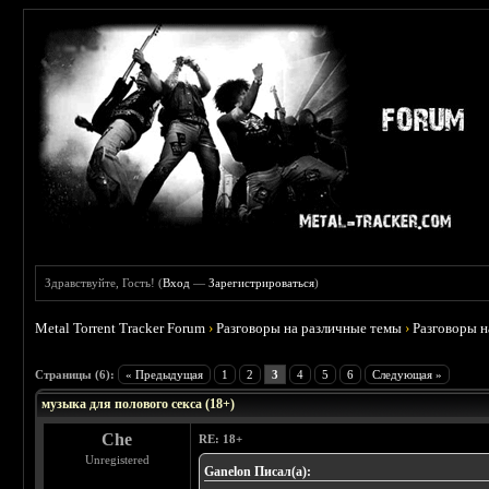
Здравствуйте, Гость! (
Вход
—
Зарегистрироваться
)
Metal Torrent Tracker Forum
›
Разговоры на различные темы
›
Разговоры 
 5
Страницы (6):
« Предыдущая
1
2
3
4
5
6
Следующая »
музыка для полового секса (18+)
Che
RE: 18+
Unregistered
Ganelon Писал(а):