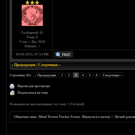
Сообщений: 91
Темы: 0
У нас с: Dec 2010
Рейтинг:
5
09-04-2011, 07:13 PM
«
Предыдущая
|
Следующая
»
Страницы (6):
« Предыдущая
1
2
3
4
5
6
Следующая »
Версия для просмотра
Подписаться на тему
Пользователи просматривают эту тему: 1 Гость(ей)
|
Обратная связь
|
Metal Torrent Tracker Forum
|
Вернуться к началу
|
|
Лёгкий режи