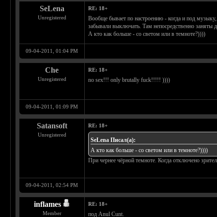
SeLena
RE: 18+
Unregistered
Вообще бывает по настроению - когда и под музыку,
забывали выключать. Там непосредственно заняты де
А кто как больше - со светом или в темноте?))))
09-04-2011, 01:04 PM
Che
RE: 18+
Unregistered
no sex!!! only brutally fuck!!!!! ))))
09-04-2011, 01:09 PM
Satansoft
RE: 18+
Unregistered
SeLena Писал(а):
А кто как больше - со светом или в темноте?))))
При чернее чёрной темноте. Когда отключено зритель
09-04-2011, 02:54 PM
inflames
RE: 18+
Member
под Anul Cunt.