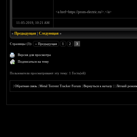
<a href=https://prom-electric.ru/>.</a>
11-05-2019, 10:21 AM
«
Предыдущая
|
Следующая
»
Страницы (3):
« Предыдущая
1
2
3
Версия для просмотра
Подписаться на тему
Пользователи просматривают эту тему: 1 Гость(ей)
|
Обратная связь
|
Metal Torrent Tracker Forum
|
Вернуться к началу
|
|
Лёгкий режи