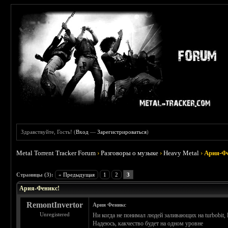
Здравствуйте, Гость! (
Вход
—
Зарегистрироваться
)
Metal Torrent Tracker Forum
›
Разговоры о музыке
›
Heavy Metal
›
Ария-Ф
 5
Страницы (3):
« Предыдущая
1
2
3
Ария-Феникс!
RemontInvertor
Ария Феникс
Unregistered
Ни когда не понимал людей заливающих на turbobit, le
Надеюсь, какчество будет на одном уровне