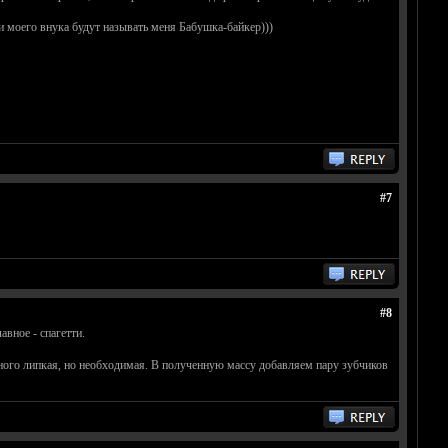
ки моего внука будут называть меня Бабушка-байкер)))
#7
#8
авное - спагетти.
ного липкая, но необходимая. В полученную массу добавляем пару зубчиков