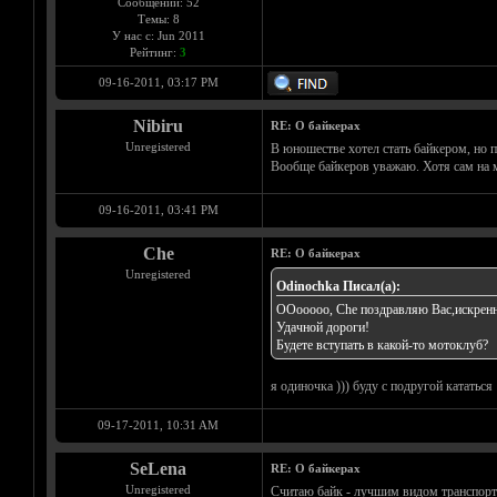
Сообщений: 52
Темы: 8
У нас с: Jun 2011
Рейтинг:
3
09-16-2011, 03:17 PM
Nibiru
RE: О байкерах
Unregistered
В юношестве хотел стать байкером, но 
Вообще байкеров уважаю. Хотя сам на м
09-16-2011, 03:41 PM
Che
RE: О байкерах
Unregistered
Odinochka Писал(а):
ООооооо, Che поздравляю Вас,искренне 
Удачной дороги!
Будете вступать в какой-то мотоклуб?
я одиночка ))) буду с подругой кататься
09-17-2011, 10:31 AM
SeLena
RE: О байкерах
Unregistered
Считаю байк - лучшим видом транспорта,