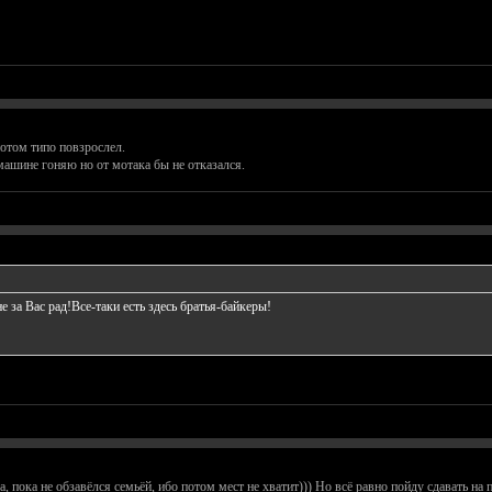
потом типо повзрослел.
ашине гоняю но от мотака бы не отказался.
за Вас рад!Все-таки есть здесь братья-байкеры!
 пока не обзавёлся семьёй, ибо потом мест не хватит))) Но всё равно пойду сдавать на п