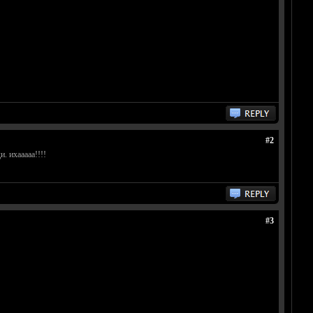
#2
. ихааааа!!!!
#3