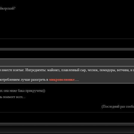
айкерский?
н вместе взятые. Ингредиенты: майонез, плавленный сыр, чеснок, помидоры, ветчина, и г
употреблением лучше разогреть в
микроволновке
.....
ах она ниже бака прикручена))
ь поимеет всех...
(Последний раз сооб