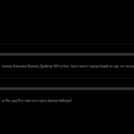
. чоппер Кавасаки Вулкан Дрифтер 800 кубов. было много пертрубаций но щас все позади
а Вас рад!Все-таки есть здесь братья-байкеры!