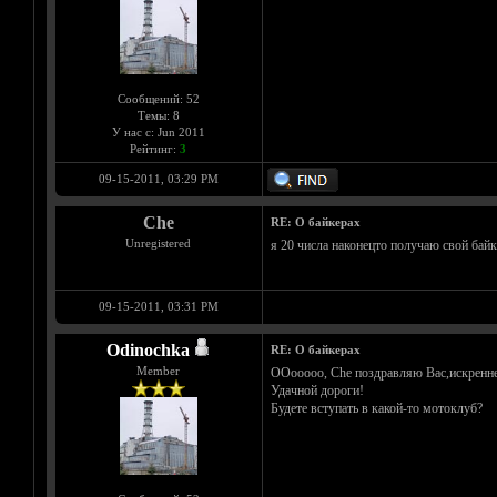
Сообщений: 52
Темы: 8
У нас с: Jun 2011
Рейтинг:
3
09-15-2011, 03:29 PM
Che
RE: О байкерах
Unregistered
я 20 числа наконецто получаю свой байк
09-15-2011, 03:31 PM
Odinochka
RE: О байкерах
Member
ООооооо, Che поздравляю Вас,искренне з
Удачной дороги!
Будете вступать в какой-то мотоклуб?