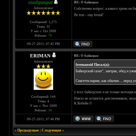
zzashpaupat
RE: О байкерах
Administrator
Собственно вопрос: а какого хрена он б
Be true - stay brutal!
Сообщений: 1,275
Темы: 31
У нас с: Oct 2009
Рейтинг:
79
09-27-2011, 07:42 PM
ERIMAN
RE: О байкерах
Administrator
freemanoid Писал(а):
Байкерский салат", завтрак, обед и ужи
Спагетти варим, как обычно.....перед 
у всех байкерских и не только мотоцикл
Сообщений: 144
Никто не останется девственником, жизн
Темы: 4
К.Кобейн ©
У нас с: Nov 2009
Рейтинг:
18
09-27-2011, 07:46 PM
«
Предыдущая
|
Следующая
»