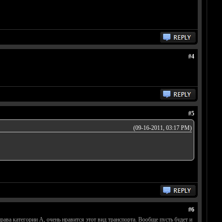
#4
#5
(09-16-2011, 03:17 PM)
#6
рава категории А, очень нравится этот вид транспорта. Вообще пусть будет и