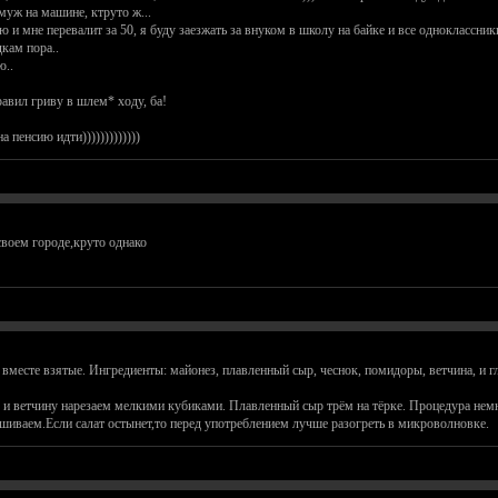
муж на машине, ктруто ж...
ию и мне перевалит за 50, я буду заезжать за внуком в школу на байке и все одноклассни
дкам пора..
ю..
правил гриву в шлем* ходу, ба!
 пенсию идти)))))))))))))
своем городе,круто однако
 вместе взятые. Ингредиенты: майонез, плавленный сыр, чеснок, помидоры, ветчина, и гл
 и ветчину нарезаем мелкими кубиками. Плавленный сыр трём на тёрке. Процедура нем
шиваем.Если салат остынет,то перед употреблением лучше разогреть в микроволновке.