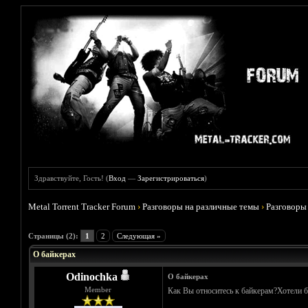
Здравствуйте, Гость! (
Вход
—
Зарегистрироваться
)
Metal Torrent Tracker Forum
›
Разговоры на различные темы
›
Разговоры
Голосов: 1 - Средняя оценка: 5
1
2
3
4
5
Страницы (2):
1
2
Следующая »
О байкерах
Odinochka
О байкерах
Member
Как Вы относитесь к байкерам?Хотели 