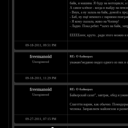
байк, и машина. Я буду на мотоцикле, а 
А самое клёвое - когда я выйду на пенс
- Внук, а ну залазь на байк, домой к пре
- Баб, ну ещё немного с парнями поигра
- Я кому сказала, живо на Чоппер!
- Ладно. Пока ребят. *залез на байк, за
ЕЕЕЕЕееее, круто...ради этого можно и на
09-18-2011, 09:51 PM
freemanoid
RE: О байкерах
Unregistered
уважаю!недавно видел одного из них в 
09-18-2011, 11:29 PM
freemanoid
RE: О байкерах
Unregistered
Байкерский салат", завтрак, обед и ужин
Спагетти варим, как обычно. Помидоры
чеснока. Заправляем майонезом и разме
09-27-2011, 07:15 PM