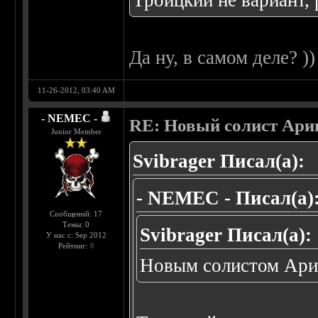
Троицкий не вариант,
Да ну, в самом деле? ))
11-26-2012, 03:40 AM
- NEMEC -
RE: Новый солист Арии
Junior Member
Svibrager Писал(а):
- NEMEC - Писал(а)
Сообщений: 17
Темы: 0
Svibrager Писал(а):
У нас с: Sep 2012
Рейтинг:
0
Новым солистом Арии