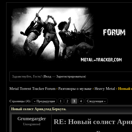
Здравствуйте, Гость! (
Вход
—
Зарегистрироваться
)
Metal Torrent Tracker Forum
›
Разговоры о музыке
›
Heavy Metal
›
Новый с
 5
Страницы (4):
« Предыдущая
1
2
3
4
Следующая »
Новый солист Арии,уход Беркута.
Grumegargler
RE: Новый солист Арии
Unregistered