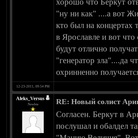
хорошо что Беркут отв
"ну ни как" ....а вот 
кто был на концертах 
в Ярославле и вот что 
будут отлично получат
"генератор зла"....да ч
охринненно получаетс
12-23-2011, 09:54 PM
Aleks_Versus
RE: Новый солист Арии
Newbie
Согласен. Беркут в Ари
послушал и обалдел та
"Манию Величия". Вот 