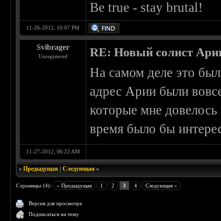
Be true - stay brutal!
11-26-2012, 10:07 PM
Svibrager
RE: Новый солист Арии
Unregistered
На самом деле это был
адрес Арии были вовсе
которые мне довелось 
время было бы интерес
11-27-2012, 06:22 AM
«
Предыдущая
|
Следующая
»
Страницы (4):
« Предыдущая
1
2
3
4
Следующая »
Версия для просмотра
Подписаться на тему