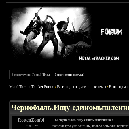
Здравствуйте, Гость! (
Вход
—
Зарегистрироваться
)
Metal Torrent Tracker Forum
›
Разговоры на различные темы
›
Разговоры 
 0
Чернобыль.Ищу единомышленн
RottenZombi
RE: Чернобыль.Ищу единомышленников!
Unregistered
поездки туда уже закрьітьі, правда есть один вариан