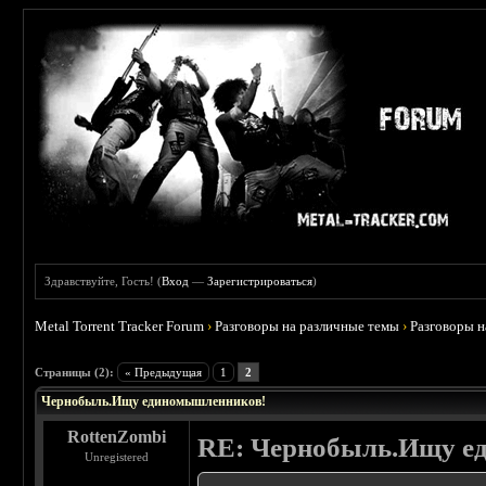
Здравствуйте, Гость! (
Вход
—
Зарегистрироваться
)
Metal Torrent Tracker Forum
›
Разговоры на различные темы
›
Разговоры 
 0
Страницы (2):
« Предыдущая
1
2
Чернобыль.Ищу единомышленников!
RottenZombi
RE: Чернобыль.Ищу е
Unregistered