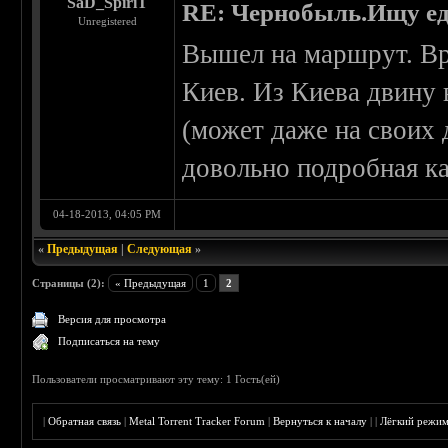
SaD_SpiriT
RE: Чернобыль.Ищу е
Unregistered
Вышел на маршрут. Вр
Киев. Из Киева двину 
(может даже на своих 
довольно подробная ка
04-18-2013, 04:05 PM
«
Предыдущая
|
Следующая
»
Страницы (2):
« Предыдущая
1
2
Версия для просмотра
Подписаться на тему
Пользователи просматривают эту тему: 1 Гость(ей)
|
Обратная связь
|
Metal Torrent Tracker Forum
|
Вернуться к началу
|
|
Лёгкий режи