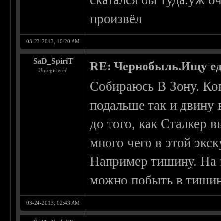
скатался бы туда.уж о
произвёл
03-23-2013, 10:20 AM
SaD_SpiriT
RE: Чернобыль.Ищу е
Unregistered
Собираюсь В Зону. Ког
подальше так и двину 
до того, как Сталкер 
много чего в этой экс
Например тишину. На м
можно побыть в тишине
03-24-2013, 02:43 AM