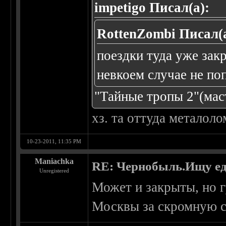
impetigo Писал(а):
RottenZombi Писал(а
поездки туда уже закрь
невкоем случае не по
"Тайные тропы 2"(маст
хз. та оттуда металол
10-23-2011, 11:35 PM
Maniachka
RE: Чернобыль.Ищу е
Unregistered
Может и закрыты, но г
Москвы за скромную с