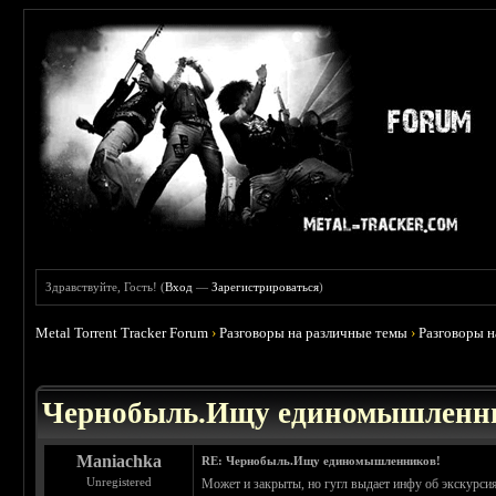
Здравствуйте, Гость! (
Вход
—
Зарегистрироваться
)
Metal Torrent Tracker Forum
›
Разговоры на различные темы
›
Разговоры 
 0
Чернобыль.Ищу единомышленн
Maniachka
RE: Чернобыль.Ищу единомышленников!
Unregistered
Может и закрыты, но гугл выдает инфу об экскурси