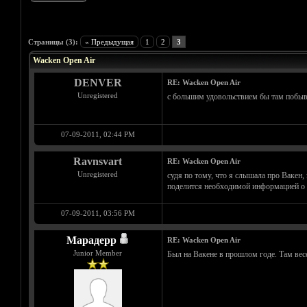
Голосов: 1 - Средняя оценка: 5
1
2
3
4
5
Страницы (3):
« Предыдущая
1
2
3
Wacken Open Air
DENVER
RE: Wacken Open Air
Unregistered
с большим удовольствием бы там побыва
07-09-2011, 02:44 PM
Ravnsvart
RE: Wacken Open Air
Unregistered
судя по тому, что я слышала про Вакен, 
поделится необходимой информацией о б
07-09-2011, 03:56 PM
Марадерр
RE: Wacken Open Air
Junior Member
Был на Вакене в прошлом годе. Там весе