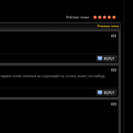
Рейтинг темы:
Режимы темы
#21
#22
м парнем хотим скататься на следующий год. кстати, может, кто-нибудь
#23