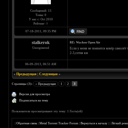
Сообщений: 15
Темы: 0
У нас с: Oct 2010
Рейтинг:
0
07-18-2011, 09:35 PM
stalkerok
RE: Wacken Open Air
Unregistered
Если у меня не появится ковёр самолёт
2-3,сотня км
06-09-2013, 06:51 AM
«
Предыдущая
|
Следующая
»
Страницы (3):
« Предыдущая
1
2
3
Версия для просмотра
Подписаться на тему
Пользователи просматривают эту тему: 1 Гость(ей)
|
Обратная связь
|
Metal Torrent Tracker Forum
|
Вернуться к началу
|
|
Лёгкий реж