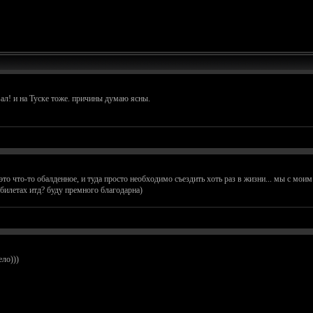
л! и на Туске тоже. причины думаю ясны.
это что-то обалденное, и туда просто необходимо съездить хоть раз в жизни... мы с мои
илетах итд? буду премного благодарна)
ло)))