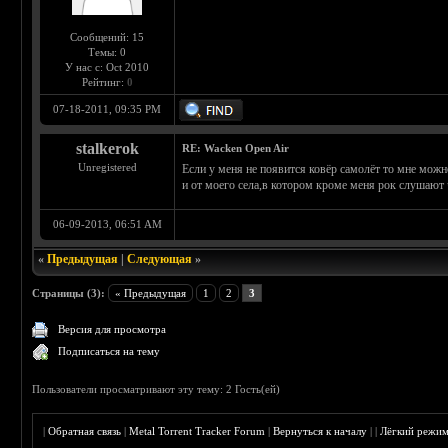
Сообщений: 15
Темы: 0
У нас с: Oct 2010
Рейтинг:
0
07-18-2011, 09:35 PM
stalkerok
RE: Wacken Open Air
Unregistered
Если у меня не появится ковёр самолёт то мне можн
и от моего села,в котором кроме меня рок слушают 
06-09-2013, 06:51 AM
«
Предыдущая
|
Следующая
»
Страницы (3):
« Предыдущая
1
2
3
Версия для просмотра
Подписаться на тему
Пользователи просматривают эту тему: 2 Гость(ей)
|
Обратная связь
|
Metal Torrent Tracker Forum
|
Вернуться к началу
|
|
Лёгкий режи