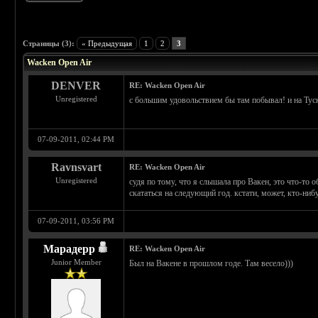
 5
Страницы (3):
« Предыдущая
1
2
3
Wacken Open Air
DENVER
RE: Wacken Open Air
Unregistered
с большим удовольствием бы там побывал! и на Тус
07-09-2011, 02:44 PM
Ravnsvart
RE: Wacken Open Air
Unregistered
судя по тому, что я слышала про Вакен, это что-то 
скататься на следующий год. кстати, может, кто-ни
07-09-2011, 03:56 PM
Марадерр
RE: Wacken Open Air
Junior Member
Был на Вакене в прошлом годе. Там весело)))