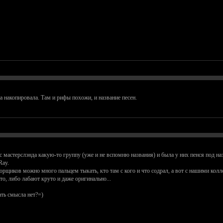
а накопировала. Там и рифы похожи, и название песен.
с мастерслэнда какую-то группу (уже и не вспомню названия) и была у них пенся под наз
Ray.
рщиков можно много пальцем тыкать, кто там с кого и что содрал, а вот с нашими колл
кто, либо лабают круто и даже оригинально...
ть смысла нет?=)