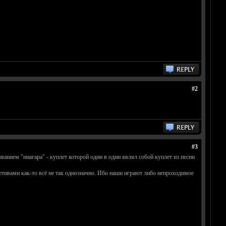
#2
#3
ванием "ниагара" - куплет которой один в один являл собой куплет из песни
етивами как-то всё не так однозначно. Ибо наши играют либо непроходимое