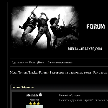
Здравствуйте, Гость! (
Вход
—
Зарегистрироваться
)
Metal Torrent Tracker Forum
›
Разговоры на различные темы
›
Разговоры
Голосов: 1 - Средняя оценка: 5
1
2
3
4
5
Россия/Забугорье
steinah
Россия/Забугорье
Member
Бывает с друзьями "играем": пытаемя п