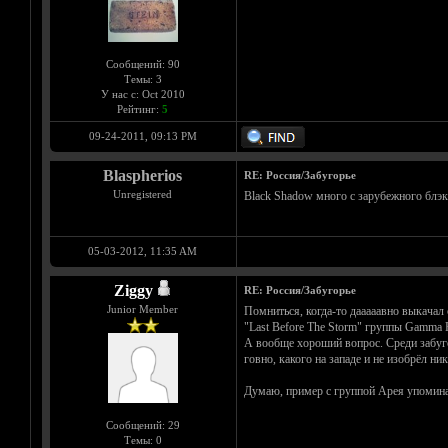
Сообщений: 90
Темы: 3
У нас с: Oct 2010
Рейтинг:
5
09-24-2011, 09:13 PM
Blaspherios
RE: Россия/Забугорье
Unregistered
Black Shadow много с зарубежного блэк
05-03-2012, 11:35 AM
Ziggy
RE: Россия/Забугорье
Junior Member
Помниться, когда-то дааааавно выкачал 
"Last Before The Storm" группы Gamma 
А вообще хороший вопрос. Среди забуго
говно, какого на западе и не изобрёл ни
Думаю, пример с группой Арея упомина
Сообщений: 29
Темы: 0