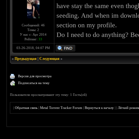
have stay the same even thog
seeding. And when im downlo
section on my profile.
Сообщений: 46
Темы: 2
Do I need to do anything? Bec
У нас с: Apr 2014
Рейтинг:
33
03-26-2018, 04:07 PM
«
Предыдущая
|
Следующая
»
Версия для просмотра
Подписаться на тему
Пользователи просматривают эту тему: 1 Гость(ей)
|
Обратная связь
|
Metal Torrent Tracker Forum
|
Вернуться к началу
|
|
Лёгкий режи