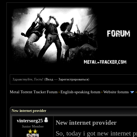
Здравствуйте, Гость! (
Вход
—
Зарегистрироваться
)
Metal Torrent Tracker Forum
›
English-speaking forum
›
Website forums
 0
New internet provider
vintersorg25
New internet provider
Junior Member
So, today i got new internet 