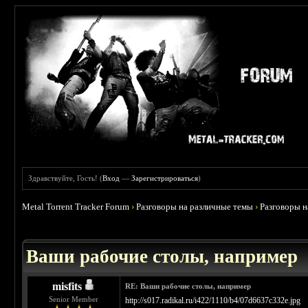
Здравствуйте, Гость! (
Вход
—
Зарегистрироваться
)
Metal Torrent Tracker Forum
›
Разговоры на различные темы
›
Разговоры 
 3.67
Ваши рабочие столы, например
misfits
RE: Ваши рабочие столы, например
Senior Member
http://s017.radikal.ru/i422/1110/b4/07d6637c332e.jpg