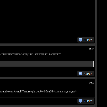
#52
предпочитает живое общение "зависанию" вконтакте...
#53
youtube.com/watch?feature=pla...eu6wB5on68
(ссылка под видео)