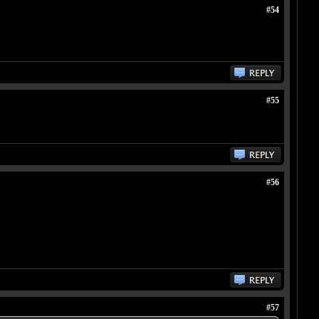
#54
#55
#56
#57