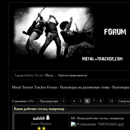
Здравствуйте, Гость! (
Вход
—
Зарегистрироваться
)
Metal Torrent Tracker Forum
›
Разговоры на различные темы
›
Разговоры
Голосов: 3 - Средняя оценка: 3.67
1
2
3
4
5
Страницы (11):
« Предыдущая
1
...
4
5
6
7
8
...
11
Следую
Ваши рабочие столы, например
aab68
RE: Ваши рабочие столы, например
Junior Member