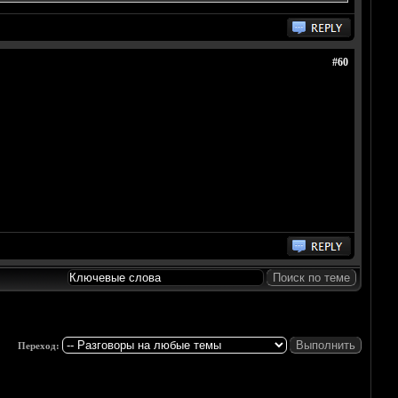
#60
Переход: