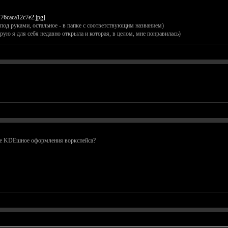
под руками, остальное - в папке с соответствующим названием)
ую я для себя недавно открыла и которая, в целом, мне понравилась)
тное KDEшное оформления воркспейса?