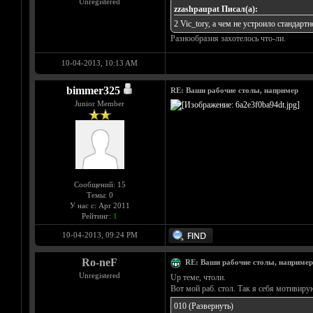
Unregistered
zzashpaupat Писал(а):
2 Vic_tory, а чем не устроило станда
Разнообразия захотелось что-ли.
10-04-2013, 10:13 AM
bimmer325
RE: Ваши рабочие столы, например
Junior Member
Сообщений: 15
Темы: 0
У нас с: Apr 2011
Рейтинг:
1
10-04-2013, 09:24 PM
Ro-neF
RE: Ваши рабочие столы, например
Unregistered
Up теме, чтоли.
Вот мой раб. стол. Так я себя мотивиру
010
(Развернуть)