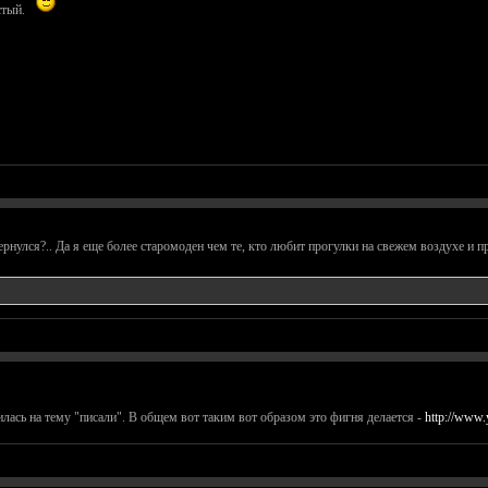
стый.
вернулся?.. Да я еще более старомоден чем те, кто любит прогулки на свежем воздухе и 
лась на тему "писали". В общем вот таким вот образом это фигня делается -
http://www.