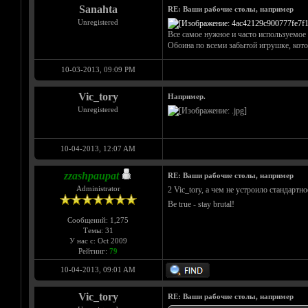
Sanahta
RE: Ваши рабочие столы, например
Unregistered
Все самое нужное и часто используемое 
Обоина по всеми забытой игрушке, котор
10-03-2013, 09:09 PM
Vic_tory
Например.
Unregistered
10-04-2013, 12:07 AM
zzashpaupat
RE: Ваши рабочие столы, например
Administrator
2 Vic_tory, а чем не устроило стандар
Be true - stay brutal!
Сообщений: 1,275
Темы: 31
У нас с: Oct 2009
Рейтинг:
79
10-04-2013, 09:01 AM
Vic_tory
RE: Ваши рабочие столы, например