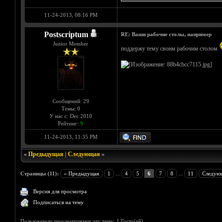
11-24-2013, 08:16 PM
Postscriptum
RE: Ваши рабочие столы, например
Junior Member
поддержу тему своим рабочим столом
Сообщений: 29
Темы: 0
У нас с: Dec 2010
Рейтинг:
9
11-24-2013, 11:35 PM
«
Предыдущая
|
Следующая
»
Страницы (11):
« Предыдущая
1
...
4
5
6
7
8
...
11
Следую
Версия для просмотра
Подписаться на тему
Пользователи просматривают эту тему: 1 Гость(ей)