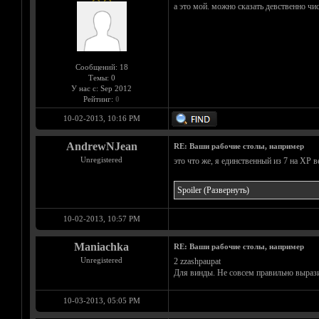
а это мой. можно сказать девственно чи
Сообщений: 18
Темы: 0
У нас с: Sep 2012
Рейтинг:
0
10-02-2013, 10:16 PM
AndrewNJean
RE: Ваши рабочие столы, например
Unregistered
это что же, я единственный из 7 на ХР 
Spoiler
(Развернуть)
10-02-2013, 10:57 PM
Maniachka
RE: Ваши рабочие столы, например
Unregistered
2 zzashpaupat
Для винды. Не совсем правильно вырази
10-03-2013, 05:05 PM