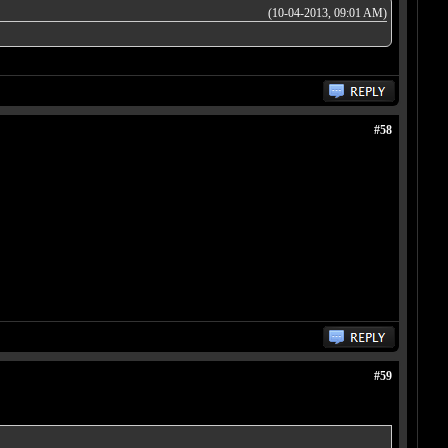
(10-04-2013, 09:01 AM)
#58
#59