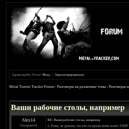
Здравствуйте, Гость! (
Вход
—
Зарегистрироваться
)
Metal Torrent Tracker Forum
›
Разговоры на различные темы
›
Разговоры 
 3.67
Ваши рабочие столы, например
Alex14
RE: Ваши рабочие столы, например
Unregistered
о, Рома, не думала, что кто-то кроме меня юзает AIMP )