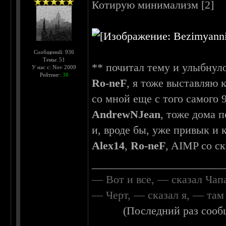
Котирую минимализм [2]
Сообщений: 936
Темы: 51
** почитал тему и улыбнул
У нас с: Nov 2009
Рейтинг:
38
Ro-neF
, я тоже выставляю 
со мной еще с того самого 9
AndrewNJean
, тоже дома 
и, вроде бы, уже привык и 
Alex14
,
Ro-neF
, AIMP со ск
________________________
— Вот и все, — сказал Чап
— Черт, — сказал я, — та
(Последний раз сооб