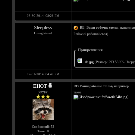
06-30-2014, 08:26 PM
Sleepless
RE: Ваши рабочие столы, наприме
Unregistered
Рабочий рабочий стол)
Прикрепления
de.jpg
(Размер: 293.58 Кб / Загру
07-01-2014, 04:49 PM
EHOT
RE: Ваши рабочие столы, например
уруру
такое
Сообщений: 52
Темы: 0