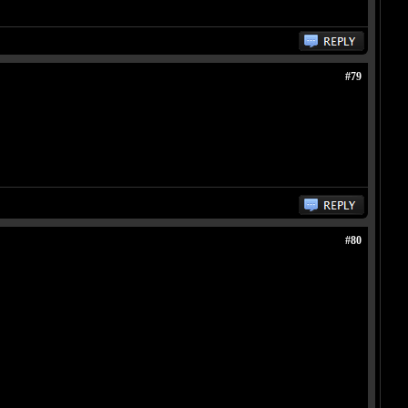
#79
#80