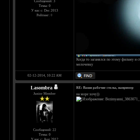
Сообщений: 3
Темы: 0
У нас с: Dec 2013
Рейтинг:
0
Когда то заганялся по этому фильму и с
мелочевку
02-12-2014, 10:22 AM
Lasombra
RE: Ваши рабочие столы, например
Junior Member
на море хочу))
Сообщений: 22
Темы: 0
У нас с: Aug 2012