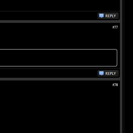
#77
#78