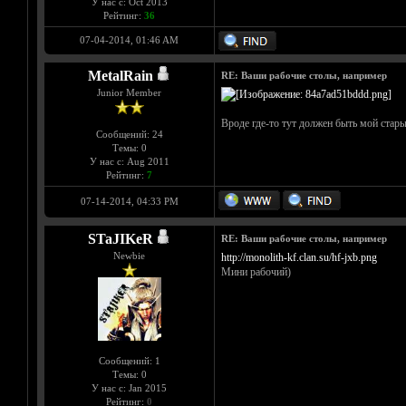
У нас с: Oct 2013
Рейтинг:
36
07-04-2014, 01:46 AM
MetalRain
RE: Ваши рабочие столы, например
Junior Member
Вроде где-то тут должен быть мой стары
Сообщений: 24
Темы: 0
У нас с: Aug 2011
Рейтинг:
7
07-14-2014, 04:33 PM
STaJIKeR
RE: Ваши рабочие столы, например
Newbie
http://monolith-kf.clan.su/hf-jxb.png
Мини рабочий)
Сообщений: 1
Темы: 0
У нас с: Jan 2015
Рейтинг:
0