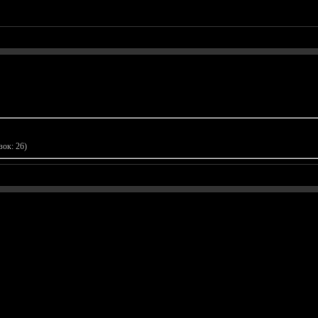
р
зок: 26)