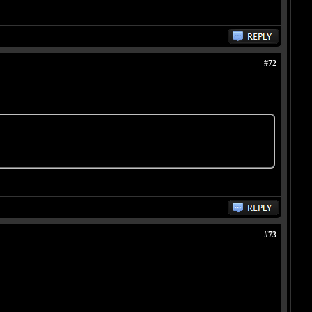
#72
#73