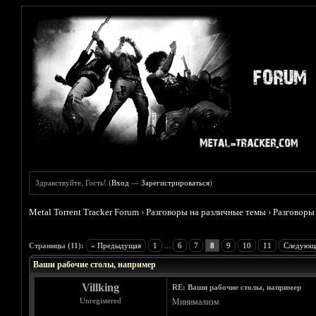
Здравствуйте, Гость! (
Вход
—
Зарегистрироваться
)
Metal Torrent Tracker Forum
›
Разговоры на различные темы
›
Разговоры
Голосов: 3 - Средняя оценка: 3.67
1
2
3
4
5
Страницы (11):
« Предыдущая
1
...
6
7
8
9
10
11
Следующ
Ваши рабочие столы, например
Villking
RE: Ваши рабочие столы, например
Unregistered
Минимализм