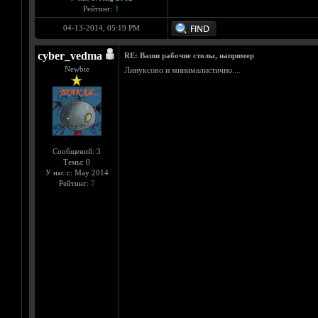
Рейтинг:
1
04-13-2014, 05:19 PM
cyber_vedma
RE: Ваши рабочие столы, например
Newbie
Линуксово и минималистично....
Сообщений: 3
Темы: 0
У нас с: May 2014
Рейтинг:
7