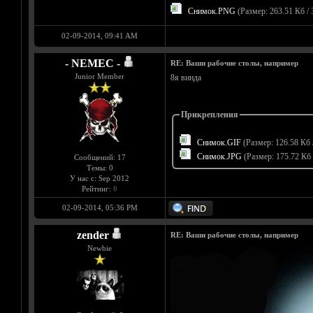
Снимок.PNG
(Размер: 263.51 Кб / 
02-09-2014, 09:41 AM
- NEMEC -
RE: Ваши рабочие столы, например
Junior Member
8я винда
Прикрепления
Снимок.GIF
(Размер: 126.58 Кб 
Снимок.JPG
(Размер: 175.72 Кб 
Сообщений: 17
Темы: 0
У нас с: Sep 2012
Рейтинг:
0
02-09-2014, 05:36 PM
zender
RE: Ваши рабочие столы, например
Newbie