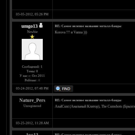
03-05-2012, 05:26 PM
umgo13
RE: Самое нелепое название металл-банды
Newbie
Кorova !!! и Vanna )))
Сообщений: 1
Темы: 0
У нас с: Oct 2011
Рейтинг:
0
03-24-2012, 07:48 PM
Nature_Pers
RE: Самое нелепое название металл-банды
Unregistered
AnalCunt (Анальный Клитор), The Cumshots (Брызги 
03-25-2012, 11:28 AM
kvs13
RE: Самое нелепое название металл-банды