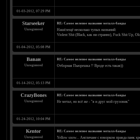
01-03-2012, 07:29 PM
Starseeker
RE: Самое нелепое название металл-банды
Unregistered
Нашёлещё несколько тупых названий:
Violent Shit (Black, как ни странно), Fuck Shit Up, Old
01-04-2012, 05:08 PM
Ваван
RE: Самое нелепое название металл-банды
Unregistered
Отборная Пьюрешка !! Вроде есть такая))
01-14-2012, 05:13 PM
CrazyBones
RE: Самое нелепое название металл-банды
Unregistered
Не метал, но всё же - "я и друг мой грузовик"
01-24-2012, 10:04 PM
Kentor
RE: Самое нелепое название металл-банды
Unregistered
Yellow snow... Англичане с юморком правда панк хре