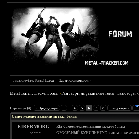
Здравствуйте, Гость! (
Вход
—
Зарегистрироваться
)
Metal Torrent Tracker Forum
›
Разговоры на различные темы
›
Разговоры 
 3.71
Страницы (8):
« Предыдущая
1
...
4
5
6
7
8
Следующая »
Самое нелепое название металл-банды
KIBERMORG
RE: Самое нелепое название металл-банды
Unregistered
ОБОСРАНЫЙ КУНИЛИНГУС знакомый херачит на