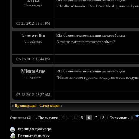
Unregistered
K'leixlbvru'staeorbr - Raw Black Metal группа из Ру
03-25-2012, 09:51 PM
kriwwedko
RE: Самое нелепое название металл-банды
Unregistered
А как же рогатых трупоедов забыли?
07-17-2012, 10:44 PM
MisatoAme
RE: Самое нелепое название металл-банды
Unregistered
"Никто не может грустить, когда у него есть воздуш
07-18-2012, 08:57 AM
«
Предыдущая
|
Следующая
»
Страницы (8):
« Предыдущая
1
...
4
5
6
7
8
Следующая »
Версия для просмотра
Подписаться на тему