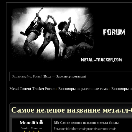
Здравствуйте, Гость! (
Вход
—
Зарегистрироваться
)
Metal Torrent Tracker Forum
›
Разговоры на различные темы
›
Разговоры 
 3.71
Самое нелепое название металл
Monolith
RE: Самое нелепое название металл-банды
Senior Member
Paracoccidioidomicosisproctitissarcomucosis