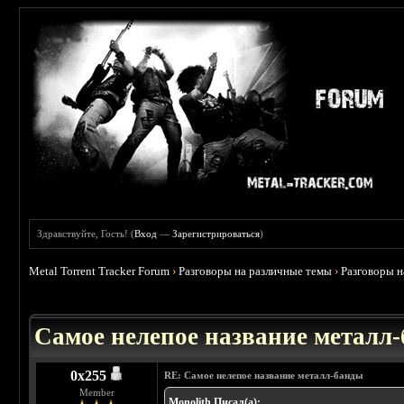
Здравствуйте, Гость! (
Вход
—
Зарегистрироваться
)
Metal Torrent Tracker Forum
›
Разговоры на различные темы
›
Разговоры 
 3.71
Самое нелепое название металл
0х255
RE: Самое нелепое название металл-банды
Member
Monolith Писал(а):