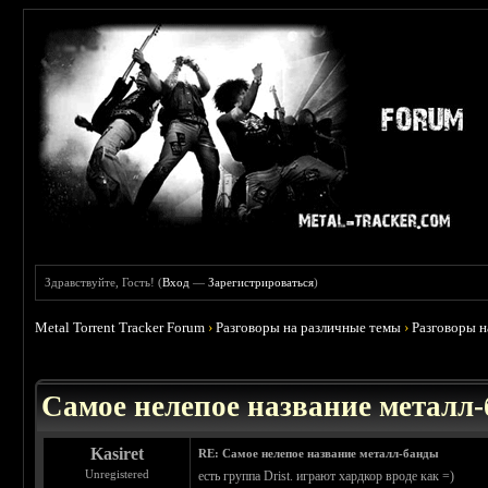
Здравствуйте, Гость! (
Вход
—
Зарегистрироваться
)
Metal Torrent Tracker Forum
›
Разговоры на различные темы
›
Разговоры 
 3.71
Самое нелепое название металл
Kasiret
RE: Самое нелепое название металл-банды
Unregistered
есть группа Drist. играют хардкор вроде как =)