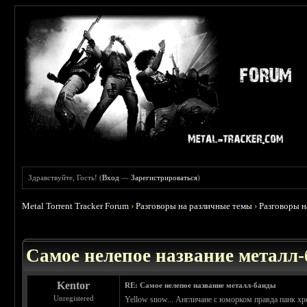
Здравствуйте, Гость! (
Вход
—
Зарегистрироваться
)
Metal Torrent Tracker Forum
›
Разговоры на различные темы
›
Разговоры 
 3.71
Самое нелепое название металл
Kentor
RE: Самое нелепое название металл-банды
Unregistered
Yellow snow... Англичане с юморком правда панк хре